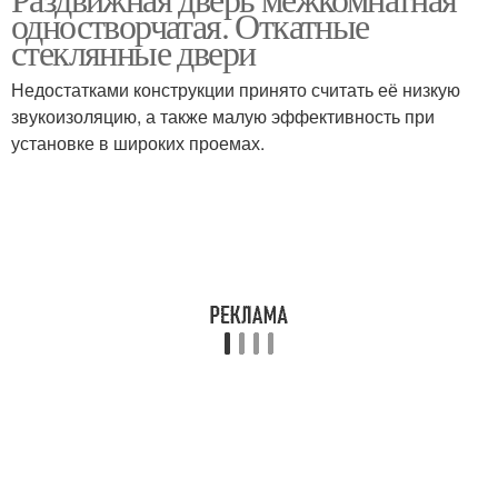
Дверь в стену
Межкомнатные двери
одностворчатая. Откатные
стеклянные двери
Недостатками конструкции принято считать её низкую
звукоизоляцию, а также малую эффективность при
Межкомнатная дверь
Двери для гардероба
установке в широких проемах.
Двери для дачи
Добротная дверь
Двери с раздвижным
Дверь для квартиры
механизмом
Кассетная дверь