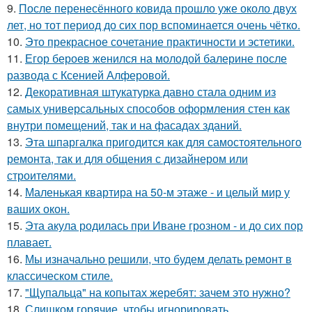
9.
После перенесённого ковида прошло уже около двух
лет, но тот период до сих пор вспоминается очень чётко.
10.
Это прекрасное сочетание практичности и эстетики.
11.
Егор бероев женился на молодой балерине после
развода с Ксенией Алферовой.
12.
Декоративная штукатурка давно стала одним из
самых универсальных способов оформления стен как
внутри помещений, так и на фасадах зданий.
13.
Эта шпаргалка пригодится как для самостоятельного
ремонта, так и для общения с дизайнером или
строителями.
14.
Маленькая квартира на 50-м этаже - и целый мир у
ваших окон.
15.
Эта акула родилась при Иване грозном - и до сих пор
плавает.
16.
Мы изначально решили, что будем делать ремонт в
классическом стиле.
17.
"Щупальца" на копытах жеребят: зачем это нужно?
18.
Слишком горячие, чтобы игнорировать.