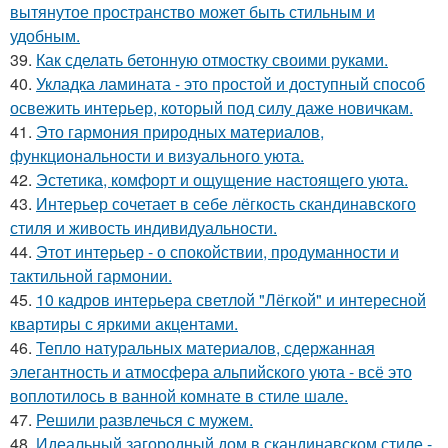
вытянутое пространство может быть стильным и
удобным.
39.
Как сделать бетонную отмостку своими руками.
40.
Укладка ламината - это простой и доступный способ
освежить интерьер, который под силу даже новичкам.
41.
Это гармония природных материалов,
функциональности и визуального уюта.
42.
Эстетика, комфорт и ощущение настоящего уюта.
43.
Интерьер сочетает в себе лёгкость скандинавского
стиля и живость индивидуальности.
44.
Этот интерьер - о спокойствии, продуманности и
тактильной гармонии.
45.
10 кадров интерьера светлой "Лёгкой" и интересной
квартиры с яркими акцентами.
46.
Тепло натуральных материалов, сдержанная
элегантность и атмосфера альпийского уюта - всё это
воплотилось в ванной комнате в стиле шале.
47.
Решили развлечься с мужем.
48.
Идеальный загородный дом в скандинавском стиле -