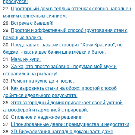
проснулся!
27.
Просторный дом в тёплых оттенках словно наполнен
мягким солнечным сиянием.
28.
Встреча с бывшей!
29.
Простой и эффективный способ грунтования стен с
помощью валика.
30.
Представьте: заказчик говорит "Хочу Красиво", но
бюджет - как на две банки шпатлёвки и батон.
31.
Мам, ну купи.
32.
Ха-ха, это просто забавно - подумал мой муж и
отправился на рыбалку!
33.
Ремонт на кухне до и после.
34.
Как выровнять стыки на обоях: простой способ
добиться идеального результата.
35.
Этот загородный домик привлекает своей уютной
атмосферой и гармонией с природой.
36.
Стильное и надежное решение!
37.
Шпонированные двери: преимущества и недостатки
38.
3D-Визуализация наглядно доказывает: даже