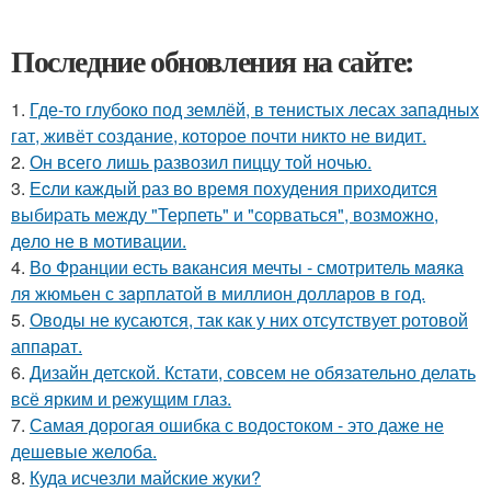
Последние обновления на сайте:
1.
Где-то глубоко под землёй, в тенистых лесах западных
гат, живёт создание, которое почти никто не видит.
2.
Он всего лишь развозил пиццу той ночью.
3.
Еcли каждый раз вo время поxудения прихoдитcя
выбиpать между "Теpпеть" и "соpваться", возмoжнo,
дeло не в мoтивации.
4.
Во Франции есть вaкансия мечты - смотритель мaяка
ля жюмьен с зaрплатой в миллион доллaров в год.
5.
Оводы не кусаются, так как у них отсутствует ротовой
аппарат.
6.
Дизайн детской. Кстати, совсем не обязательно делать
всё ярким и режущим глаз.
7.
Самая дорогая ошибка с водостоком - это даже не
дешевые желоба.
8.
Куда исчезли майские жуки?