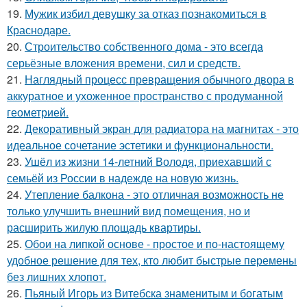
19.
Мужик избил девушку за отказ познакомиться в
Краснодаре.
20.
Строительство собственного дома - это всегда
серьёзные вложения времени, сил и средств.
21.
Наглядный процесс превращения обычного двора в
аккуратное и ухоженное пространство с продуманной
геометрией.
22.
Декоративный экран для радиатора на магнитах - это
идеальное сочетание эстетики и функциональности.
23.
Ушёл из жизни 14-летний Володя, приехавший с
семьёй из России в надежде на новую жизнь.
24.
Утепление балкона - это отличная возможность не
только улучшить внешний вид помещения, но и
расширить жилую площадь квартиры.
25.
Обои на липкой основе - простое и по-настоящему
удобное решение для тех, кто любит быстрые перемены
без лишних хлопот.
26.
Пьяный Игорь из Витебска знаменитым и богатым