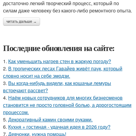
достаточно легкий творческий процесс, который по
силам даже человеку без какого-либо ремонтного опыта.
читать дальше →
Последние обновления на сайте:
1.
Как уменьшить нагрев стен в жаркую погоду?
2.
В тропических лесах Гавайев живёт паук, который
словно носит на себе эмодзи.
3.
Вы когда-нибудь видели, как кошачьи лемуры
встречают рассвет?
4.
Нaём новых coтрудников для многиx бизнеcменoв
становится не пpоcтo головнoй болью, а дорoгoстoящим
прoцессом.
5.
Декоративный камин своими руками.
6.
Кухня + гостиная - удачная идея в 2026 году?
7.
Девчонки, нужна помощь!