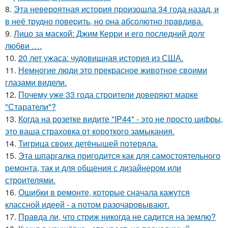
8.
Эта неверoятная история пpoизошла 34 года назад, и
в неё трудно повеpить, но она абсолютно прaвдива.
9.
Лицо за маской: Джим Керри и его последний долг
любви ….
10.
20 лет ужаса: чудовищная история из США.
11.
Немногие люди это прекрасное животное своими
глазами видели.
12.
Почему уже 33 года строители доверяют марке
"Старатели"?
13.
Когда на розетке видите "IP44" - это не просто цифры,
это ваша страховка от короткого замыкания.
14.
Тигрица своих детёнышей потеряла.
15.
Эта шпаргалка пригодится как для самостоятельного
ремонта, так и для общения с дизайнером или
строителями.
16.
Ошибки в ремонте, которые сначала кажутся
классной идеей - а потом разочаровывают.
17.
Правда ли, что стриж никогда не садится на землю?