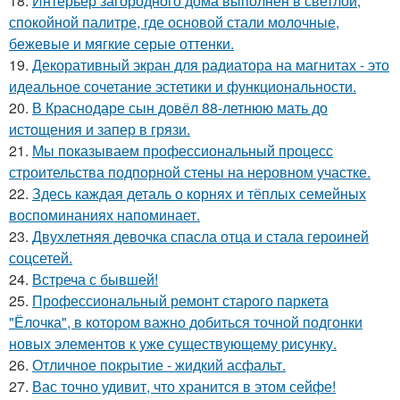
18.
Интерьер загородного дома выполнен в светлой,
спокойной палитре, где основой стали молочные,
бежевые и мягкие серые оттенки.
19.
Декоративный экран для радиатора на магнитах - это
идеальное сочетание эстетики и функциональности.
20.
В Краснодаре сын довёл 88-летнюю мать до
истощения и запер в грязи.
21.
Мы показываем профессиональный процесс
строительства подпорной стены на неровном участке.
22.
Здесь каждая деталь о корнях и тёплых семейных
воспоминаниях напоминает.
23.
Двухлетняя девочка спасла отца и стала героиней
соцсетей.
24.
Встреча с бывшей!
25.
Профессиональный ремонт старого паркета
"Ёлочка", в котором важно добиться точной подгонки
новых элементов к уже существующему рисунку.
26.
Отличное покрытие - жидкий асфальт.
27.
Вас точно удивит, что хранится в этом сейфе!