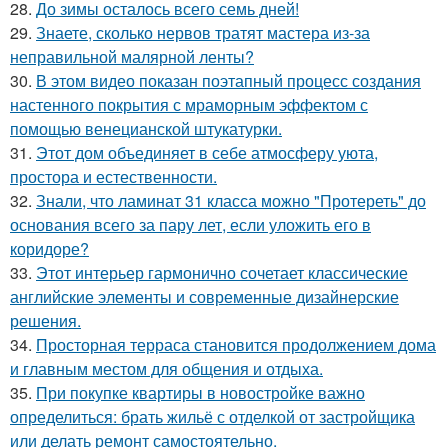
28.
До зимы осталось всего семь дней!
29.
Знаете, сколько нервов тратят мастера из-за
неправильной малярной ленты?
30.
В этом видео показан поэтапный процесс создания
настенного покрытия с мраморным эффектом с
помощью венецианской штукатурки.
31.
Этот дом объединяет в себе атмосферу уюта,
простора и естественности.
32.
Знали, что ламинат 31 класса можно "Протереть" до
основания всего за пару лет, если уложить его в
коридоре?
33.
Этот интерьер гармонично сочетает классические
английские элементы и современные дизайнерские
решения.
34.
Просторная терраса становится продолжением дома
и главным местом для общения и отдыха.
35.
При покупке квартиры в новостройке важно
определиться: брать жильё с отделкой от застройщика
или делать ремонт самостоятельно.