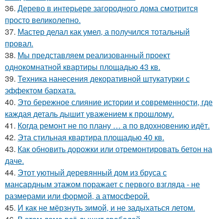
36.
Дерево в интерьере загородного дома смотрится
просто великолепно.
37.
Мастер делал как умел, а получился тотальный
провал.
38.
Мы представляем реализованный проект
однокомнатной квартиры площадью 43 кв.
39.
Техника нанесения декоративной штукатурки с
эффектом бархата.
40.
Это бережное слияние истории и современности, где
каждая деталь дышит уважением к прошлому.
41.
Когда ремонт не по плану … а по вдохновению идёт.
42.
Эта стильная квартира площадью 40 кв.
43.
Как обновить дорожки или отремонтировать бетон на
даче.
44.
Этот уютный деревянный дом из бруса с
мансардным этажом поражает с первого взгляда - не
размерами или формой, а атмосферой.
45.
И как не мёрзнуть зимой, и не задыхаться летом.