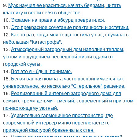
9.
Муж научил ее краситься, качать бедрами, читать
классику и вести себя в обществе.
10.
Экзамен на права в абсурд превратился.
11.
Это прекрасное сочетание практичности и эстетики.
12.
Как-то раз, когда моя тёща гостила у нас, случилась
небольшая "Катастрофа".
13.
Атмосферный загородный дом наполнен теплом,
уютом и ощущением неспешной жизни вдали от
городской суеты.
14.
Вот это я - бдыщ понимаю.
15.
Белая ванная комната часто воспринимается как
универсальное, но несколько "Стерильное" решение.
16.
Реализованный интерьер загородного дома для
семьи с тремя детьми - смелый, современный и при этом
по-настоящему уютный.
17.
Удивительно гармоничное пространство, где
современный интерьер мягко переплетается с
природной фактурой бревенчатых стен.