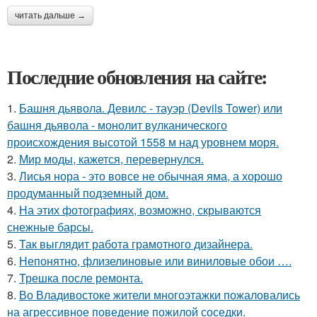
читать дальше →
Последние обновления на сайте:
1.
Башня дьявола. Девилс - тауэр (Devils Tower) или
башня дьявола - монолит вулканического
происхождения высотой 1558 м над уровнем моря.
2.
Мир моды, кажется, перевернулся.
3.
Лисья нора - это вовсе не обычная яма, а хорошо
продуманный подземный дом.
4.
На этих фотографиях, возможно, скрываются
снежные барсы.
5.
Так выглядит работа грамотного дизайнера.
6.
Непонятно, флизелиновые или виниловые обои ….
7.
Трешка после ремонта.
8.
Во Владивостоке жители многоэтажки пожаловались
на агрессивное поведение пожилой соседки.