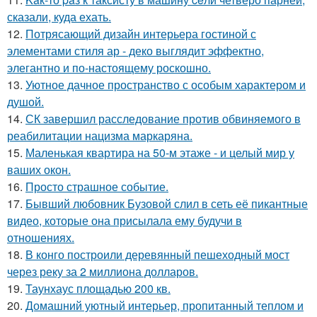
сказали, куда ехать.
12.
Потрясающий дизайн интерьера гостиной с
элементами стиля ар - деко выглядит эффектно,
элегантно и по-настоящему роскошно.
13.
Уютное дачное пространство с особым характером и
душой.
14.
СК завершил расследование против обвиняемого в
реабилитации нацизма маркаряна.
15.
Маленькая квартира на 50-м этаже - и целый мир у
ваших окон.
16.
Просто страшное событие.
17.
Бывший любовник Бузовой слил в сеть её пикантные
видео, которые она присылала ему будучи в
отношениях.
18.
В конго построили деревянный пешеходный мост
через реку за 2 миллиона долларов.
19.
Таунхаус площадью 200 кв.
20.
Домашний уютный интерьер, пропитанный теплом и