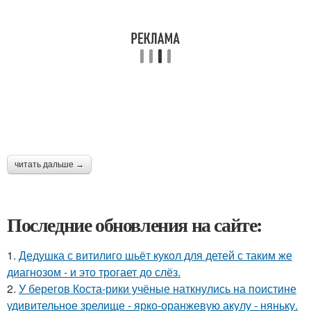
читать дальше →
Последние обновления на сайте:
1.
Дедушка с витилиго шьёт кукол для детей с таким же
диагнозом - и это трогает до слёз.
2.
У берегов Коста-рики учёные наткнулись на поистине
удивительное зрелище - ярко-оранжевую акулу - няньку.