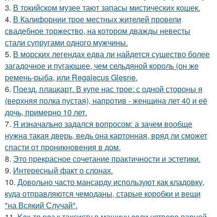
3.
В токийском музее тают запасы мистических кошек.
4.
В Калифорнии трое местных жителей провели
свадебное торжество, на котором дважды невесты
стали супругами одного мужчины.
5.
В морских легендах едва ли найдется существо более
загадочное и пугающее, чем сельдяной король (он же
ремень-рыба, или Regalecus Glesne.
6.
Поезд, плацкарт. В купе нас трое: с одной стороны я
(верхняя полка пустая), напротив - женщина лет 40 и её
дочь, примерно 10 лет.
7.
Я изначально задался вопросом: а зачем вообще
нужна такая дверь, ведь она картонная, вряд ли сможет
спасти от проникновения в дом.
8.
Это прекрасное сочетание практичности и эстетики.
9.
Интересный факт о слонах.
10.
Довольно часто мансарду используют как кладовку,
куда отправляются чемоданы, старые коробки и вещи
"на Всякий Случай".
11.
Kaк-то paз к таксисту в машину ceли четверо парней,