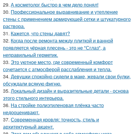
29.
А косметолог быстро в чем дело понял!
30.
Профессиональное выравнивание и утепление
стены с применением армирующей сетки и штукатурного
раствора.
31.
Кажется, что стены давят?
32.
Когда после ремонта между плиткой и ванной
появляется чёрная плесень - это не "Сглаз", а
неправильный герметик.
33.
Это уютное место, где современный комфорт
сочетается с атмосферой расслабления и тепла.
34.
Девушки спокойно сидели в маке, жевали свои булки,
обсуждали всякую фигню.
35.
Локальный дизайн и выразительные детали - основа
этого стильного интерьера.
36.
На стройке полиэтиленовая плёнка часто
недооценивают.
37.
Современная кровля: точность, стиль и
архитектурный акцент.
38.
Этот дом объединяет в себе атмосферу уюта,