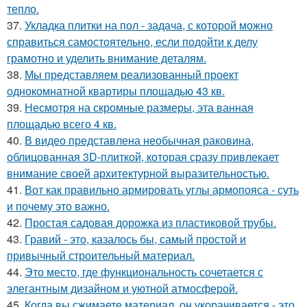
тепло.
37.
Укладка плитки на пол - задача, с которой можно
справиться самостоятельно, если подойти к делу
грамотно и уделить внимание деталям.
38.
Мы представляем реализованный проект
однокомнатной квартиры площадью 43 кв.
39.
Несмотря на скромные размеры, эта ванная
площадью всего 4 кв.
40.
В видео представлена необычная раковина,
облицованная 3D-плиткой, которая сразу привлекает
внимание своей архитектурной выразительностью.
41.
Вот как правильно армировать углы армопояса - суть
и почему это важно.
42.
Простая садовая дорожка из пластиковой трубы.
43.
Гравий - это, казалось бы, самый простой и
привычный строительный материал.
44.
Это место, где функциональность сочетается с
элегантным дизайном и уютной атмосферой.
45.
Когда вы сжимаете материал, он укорачивается - это