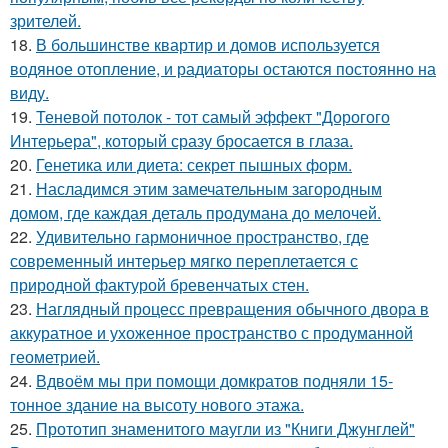
зрителей.
18.
В большинстве квартир и домов используется
водяное отопление, и радиаторы остаются постоянно на
виду.
19.
Теневой потолок - тот самый эффект "Дорогого
Интерьера", который сразу бросается в глаза.
20.
Генетика или диета: секрет пышных форм.
21.
Насладимся этим замечательным загородным
домом, где каждая деталь продумана до мелочей.
22.
Удивительно гармоничное пространство, где
современный интерьер мягко переплетается с
природной фактурой бревенчатых стен.
23.
Наглядный процесс превращения обычного двора в
аккуратное и ухоженное пространство с продуманной
геометрией.
24.
Вдвоём мы при помощи домкратов подняли 15-
тонное здание на высоту нового этажа.
25.
Прототип знаменитого маугли из "Книги Джунглей"