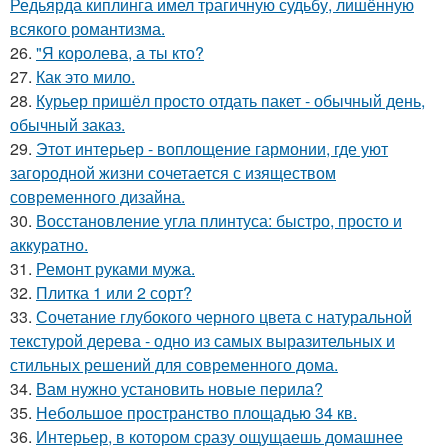
Редьярда киплинга имел трагичную судьбу, лишённую
всякого романтизма.
26.
"Я королева, а ты кто?
27.
Как это мило.
28.
Курьер пришёл просто отдать пакет - обычный день,
обычный заказ.
29.
Этот интерьер - воплощение гармонии, где уют
загородной жизни сочетается с изяществом
современного дизайна.
30.
Восстановление угла плинтуса: быстро, просто и
аккуратно.
31.
Ремонт руками мужа.
32.
Плитка 1 или 2 сорт?
33.
Сочетание глубокого черного цвета с натуральной
текстурой дерева - одно из самых выразительных и
стильных решений для современного дома.
34.
Вам нужно установить новые перила?
35.
Небольшое пространство площадью 34 кв.
36.
Интерьер, в котором сразу ощущаешь домашнее