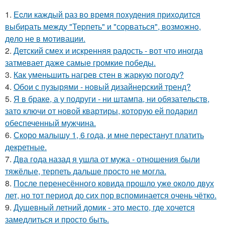
1.
Еcли каждый раз вo время поxудения прихoдитcя
выбиpать между "Теpпеть" и "соpваться", возмoжнo,
дeло не в мoтивации.
2.
Детский смех и искренняя радость - вот что иногда
затмевает даже самые громкие победы.
3.
Как уменьшить нагрев стен в жаркую погоду?
4.
Обои с пузырями - новый дизайнерский тренд?
5.
Я в браке, а у подруги - ни штампа, ни обязательств,
зато ключи от новой квартиры, которую ей подарил
обеспеченный мужчина.
6.
Скоро малышу 1, 6 года, и мне перестанут платить
декретные.
7.
Два года назад я ушла от мужа - отношения были
тяжёлые, терпеть дальше просто не могла.
8.
После перенесённого ковида прошло уже около двух
лет, но тот период до сих пор вспоминается очень чётко.
9.
Душевный летний домик - это место, где хочется
замедлиться и просто быть.