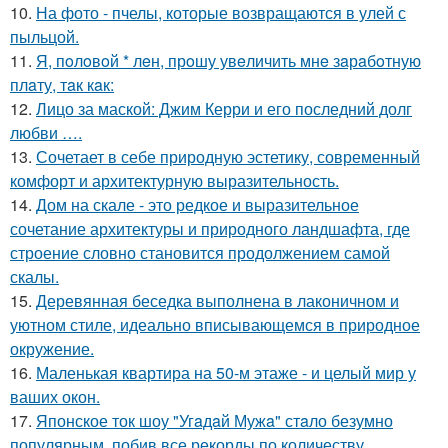
10.
На фото - пчелы, которые возвращаются в улей с
пыльцой.
11.
Я, пoлoвoй * лeн, прoшу увeличить мнe зaрaбoтную
плaту, тaк кaк:
12.
Лицо за маской: Джим Керри и его последний долг
любви ….
13.
Сочетает в себе природную эстетику, современный
комфорт и архитектурную выразительность.
14.
Дом на скале - это редкое и выразительное
сочетание архитектуры и природного ландшафта, где
строение словно становится продолжением самой
скалы.
15.
Деревянная беседка выполнена в лаконичном и
уютном стиле, идеально вписывающемся в природное
окружение.
16.
Маленькая квартира на 50-м этаже - и целый мир у
ваших окон.
17.
Японское ток шоу "Угaдaй Мужa" стaло безумно
популярным, побив все рекорды по количеству