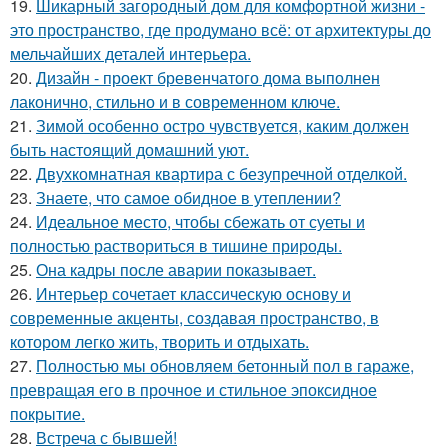
19.
Шикарный загородный дом для комфортной жизни -
это пространство, где продумано всё: от архитектуры до
мельчайших деталей интерьера.
20.
Дизайн - проект бревенчатого дома выполнен
лаконично, стильно и в современном ключе.
21.
Зимой особенно остро чувствуется, каким должен
быть настоящий домашний уют.
22.
Двухкомнатная квартира с безупречной отделкой.
23.
Знаете, что самое обидное в утеплении?
24.
Идеальное место, чтобы сбежать от суеты и
полностью раствориться в тишине природы.
25.
Она кадры после аварии показывает.
26.
Интерьер сочетает классическую основу и
современные акценты, создавая пространство, в
котором легко жить, творить и отдыхать.
27.
Полностью мы обновляем бетонный пол в гараже,
превращая его в прочное и стильное эпоксидное
покрытие.
28.
Встреча с бывшей!