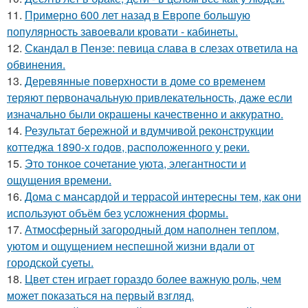
11.
Примерно 600 лет назад в Европе большую
популярность завоевали кровати - кабинеты.
12.
Скандал в Пензе: певица слава в слезах ответила на
обвинения.
13.
Деревянные поверхности в доме со временем
теряют первоначальную привлекательность, даже если
изначально были окрашены качественно и аккуратно.
14.
Результат бережной и вдумчивой реконструкции
коттеджа 1890-х годов, расположенного у реки.
15.
Это тонкое сочетание уюта, элегантности и
ощущения времени.
16.
Дома с мансардой и террасой интересны тем, как они
используют объём без усложнения формы.
17.
Атмосферный загородный дом наполнен теплом,
уютом и ощущением неспешной жизни вдали от
городской суеты.
18.
Цвет стен играет гораздо более важную роль, чем
может показаться на первый взгляд.