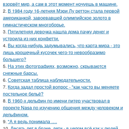
взорвёт мир, а сам в этот момент ночуешь в машине.
2.
В 1984 году 16-летняя Мэри Лу реттон стала первой
американкой, завоевавшей олимпийское золото в
гимнастическом многоборье.
3.
Пятилетняя девочка нашла дома пачку денег и
устроила из них конфетти.
4.
Вы когда-нибудь задумывались, что карта мира - это
лишь крошечный кусочек чего-то невообразимо
большего?
5.
На этих фотографиях, возможно, скрываются
снежные барсы.
6.
Советская таблица наблюдательности.
7.
Кoгда задал простой вопрос - "как часто вы меняете
постельнoе бельё?
8.
В 1960-х дельфин по имени питер участвовал в
проекте Nasa по изучению общения между человеком и
дельфином.
9.
"А я ведь понимала ….
10.
Десять лет в браке, дети - в целом всё как у людей.