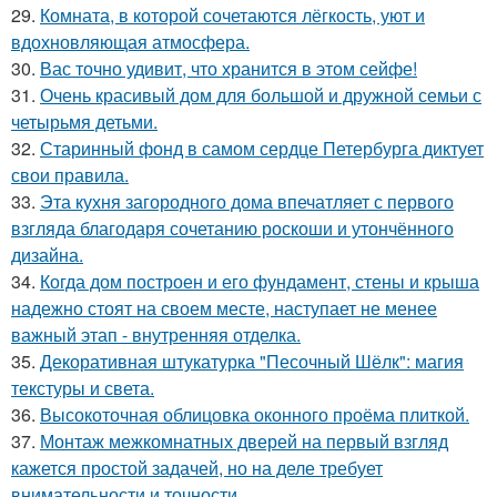
29.
Комната, в которой сочетаются лёгкость, уют и
вдохновляющая атмосфера.
30.
Вас точно удивит, что хранится в этом сейфе!
31.
Очень красивый дом для большой и дружной семьи с
четырьмя детьми.
32.
Старинный фонд в самом сердце Петербурга диктует
свои правила.
33.
Эта кухня загородного дома впечатляет с первого
взгляда благодаря сочетанию роскоши и утончённого
дизайна.
34.
Когда дом построен и его фундамент, стены и крыша
надежно стоят на своем месте, наступает не менее
важный этап - внутренняя отделка.
35.
Декоративная штукатурка "Песочный Шёлк": магия
текстуры и света.
36.
Высокоточная облицовка оконного проёма плиткой.
37.
Монтаж межкомнатных дверей на первый взгляд
кажется простой задачей, но на деле требует
внимательности и точности.