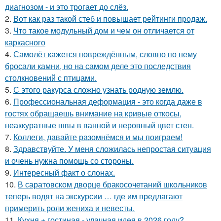
диагнозом - и это трогает до слёз.
2.
Вот как раз такой стеб и повышает рейтинги продаж.
3.
Что такое модульный дом и чем он отличается от
каркасного
4.
Самолёт кажется повреждённым, словно по нему
бросали камни, но на самом деле это последствия
столкновений с птицами.
5.
С этого ракурса сложно узнать родную землю.
6.
Профессиональная деформация - это когда даже в
гостях обращаешь внимание на кривые откосы,
неаккуратные швы в ванной и неровный цвет стен.
7.
Коллеги, давайте разомнёмся и мы поиграем!
8.
Здравствуйте. У меня сложилась непростая ситуация
и очень нужна помощь со стороны.
9.
Интересный факт о слонах.
10.
В саратовском дворце бракосочетаний школьников
теперь водят на экскурсии … где им предлагают
примерить роли жениха и невесты.
11.
Кухня + гостиная - удачная идея в 2026 году?