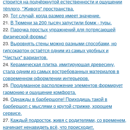
строится на подчёркнутой естественности и ощущении
тёплого, "Живого" пространства.
20.
Тот случай, когда размер имеет значение.
21.
В Тюмени за 200 тысяч запустили бомж - туры.
22.
Парочка простых упражнений для потрясающей
физической формы!
23.
Выровнять стены можно разными способами, но
гипсокартон остаётся одним из самых удобных и
"Чистых" вариантов.
24.
Керамическая плитка, имитирующая древесину,
стала одним из самых востребованных материалов в
современном оформлении интерьеров.
25.
Продуманное расположение элементов формирует
гармонию и ощущение комфорта.
26.
Однажды в барбершопе! Приходишь такой в
барбершоп с мыслями о крутой стрижке, хорошем
сервисе.
27.
Каждый подросток, живя с родителями, со временем,
начинает ненавидеть всё, что происходит.