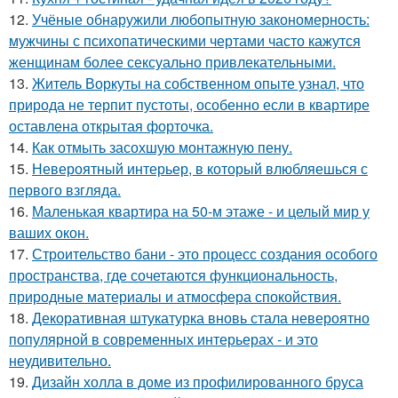
12.
Учёные обнаружили любопытную закономерность:
мужчины с психопатическими чертами часто кажутся
женщинам более сексуально привлекательными.
13.
Житель Воркуты на собственном опыте узнал, что
природа не терпит пустоты, особенно если в квартире
оставлена открытая форточка.
14.
Как отмыть засохшую монтажную пену.
15.
Невероятный интерьер, в который влюбляешься с
первого взгляда.
16.
Маленькая квартира на 50-м этаже - и целый мир у
ваших окон.
17.
Строительство бани - это процесс создания особого
пространства, где сочетаются функциональность,
природные материалы и атмосфера спокойствия.
18.
Декоративная штукатурка вновь стала невероятно
популярной в современных интерьерах - и это
неудивительно.
19.
Дизайн холла в доме из профилированного бруса