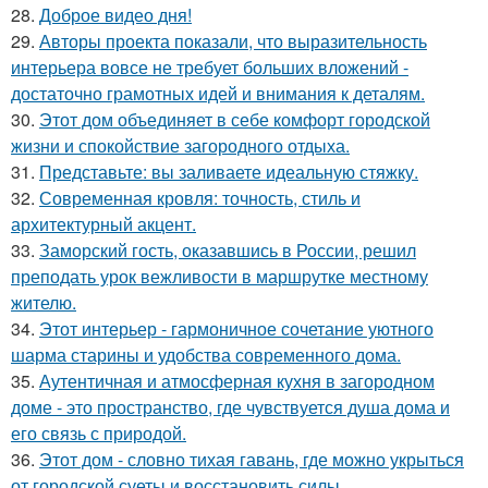
28.
Доброе видео дня!
29.
Авторы проекта показали, что выразительность
интерьера вовсе не требует больших вложений -
достаточно грамотных идей и внимания к деталям.
30.
Этот дом объединяет в себе комфорт городской
жизни и спокойствие загородного отдыха.
31.
Представьте: вы заливаете идеальную стяжку.
32.
Современная кровля: точность, стиль и
архитектурный акцент.
33.
Заморский гость, оказавшись в России, решил
преподать урок вежливости в маршрутке местному
жителю.
34.
Этот интерьер - гармоничное сочетание уютного
шарма старины и удобства современного дома.
35.
Аутентичная и атмосферная кухня в загородном
доме - это пространство, где чувствуется душа дома и
его связь с природой.
36.
Этот дом - словно тихая гавань, где можно укрыться
от городской суеты и восстановить силы.