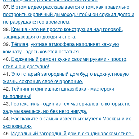
37.
В этом видео рассказывается о том, как правильно
построить кирпичный дымоход, чтобы он служил долго и
не разрушался со временем.
38.
Крыша - это не просто конструкция над головой,
защищающая от дождя и снега.
39.
Тёплая, уютная атмосфера наполняет каждую
комнату - здесь хочется остаться.
40.
Бюджетный ремонт кухни своими руками - просто,
стильно и доступно!
41.
Этот старый загородный дом будто вдохнул новую
жизнь, сохранив своё очарование.
42.
Тейпинг и финишная шпаклёвка - мастерски
выполнены!
43.
Геотекстиль - один из тех материалов, о которых не
задумываешься, но без него никуда.
44.
Расскажите о самых известных музеях Москвы и их
экспозициях
45.
Идеальный загородный дом в скандинавском стиле -