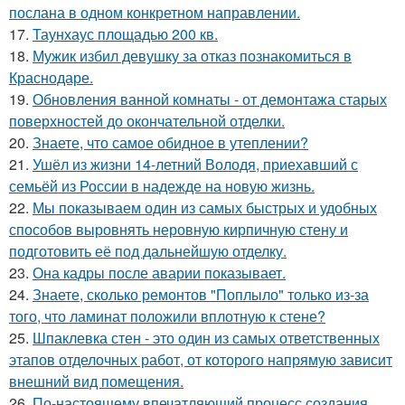
послана в одном конкретном направлении.
17.
Таунхаус площадью 200 кв.
18.
Мужик избил девушку за отказ познакомиться в
Краснодаре.
19.
Обновления ванной комнаты - от демонтажа старых
поверхностей до окончательной отделки.
20.
Знаете, что самое обидное в утеплении?
21.
Ушёл из жизни 14-летний Володя, приехавший с
семьёй из России в надежде на новую жизнь.
22.
Мы показываем один из самых быстрых и удобных
способов выровнять неровную кирпичную стену и
подготовить её под дальнейшую отделку.
23.
Она кадры после аварии показывает.
24.
Знаете, сколько ремонтов "Поплыло" только из-за
того, что ламинат положили вплотную к стене?
25.
Шпаклевка стен - это один из самых ответственных
этапов отделочных работ, от которого напрямую зависит
внешний вид помещения.
26.
По-настоящему впечатляющий процесс создания