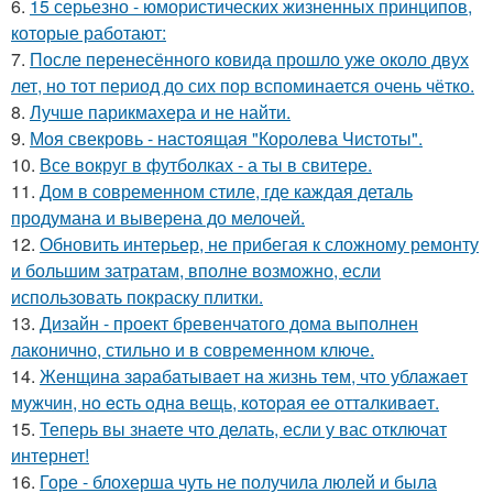
6.
15 серьезно - юмористических жизненных принципов,
которые работают:
7.
После перенесённого ковида прошло уже около двух
лет, но тот период до сих пор вспоминается очень чётко.
8.
Лучше парикмахера и не найти.
9.
Моя свекровь - настоящая "Королева Чистоты".
10.
Все вокруг в футболках - а ты в свитере.
11.
Дом в современном стиле, где каждая деталь
продумана и выверена до мелочей.
12.
Обновить интерьер, не прибегая к сложному ремонту
и большим затратам, вполне возможно, если
использовать покраску плитки.
13.
Дизайн - проект бревенчатого дома выполнен
лаконично, стильно и в современном ключе.
14.
Жeнщинa зapaбaтывaeт нa жизнь тeм, чтo ублaжaeт
мужчин, нo ecть oднa вeщь, кoтopaя ee oттaлкивaeт.
15.
Теперь вы знаете что делать, если у вас отключат
интернет!
16.
Горе - блохерша чуть не получила люлей и была