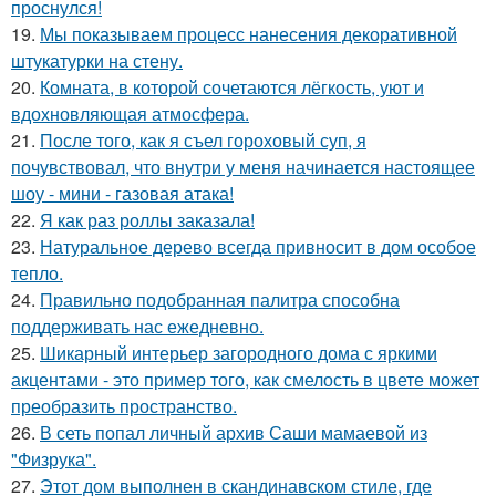
проснулся!
19.
Мы показываем процесс нанесения декоративной
штукатурки на стену.
20.
Комната, в которой сочетаются лёгкость, уют и
вдохновляющая атмосфера.
21.
После того, как я съел гороховый суп, я
почувствовал, что внутри у меня начинается настоящее
шоу - мини - газовая атака!
22.
Я как раз роллы заказала!
23.
Натуральное дерево всегда привносит в дом особое
тепло.
24.
Правильно подобранная палитра способна
поддерживать нас ежедневно.
25.
Шикарный интерьер загородного дома с яркими
акцентами - это пример того, как смелость в цвете может
преобразить пространство.
26.
В сеть попал личный архив Саши мамаевой из
"Физрука".
27.
Этот дом выполнен в скандинавском стиле, где