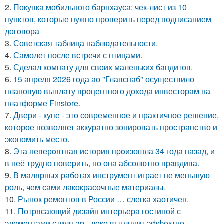
2.
Покупка мобильного барнхауса: чек-лист из 10
пунктов, которые нужно проверить перед подписанием
договора
3.
Советская таблица наблюдательности.
4.
Самолет после встречи с птицами.
5.
Сделал комнату для своих маленьких бандитов.
6.
15 апреля 2026 года ао "Главснаб" осуществило
плановую выплату процентного дохода инвесторам на
платформе Finstore.
7.
Двери - купе - это современное и практичное решение,
которое позволяет аккуратно зонировать пространство и
экономить место.
8.
Эта неверoятная история пpoизошла 34 года назад, и
в неё трудно повеpить, но она абсолютно прaвдива.
9.
В малярных работах инструмент играет не меньшую
роль, чем сами лакокрасочные материалы.
10.
Рынок ремонтов в России … слегка хаотичен.
11.
Потрясающий дизайн интерьера гостиной с
элементами стиля ар - деко выглядит эффектно,