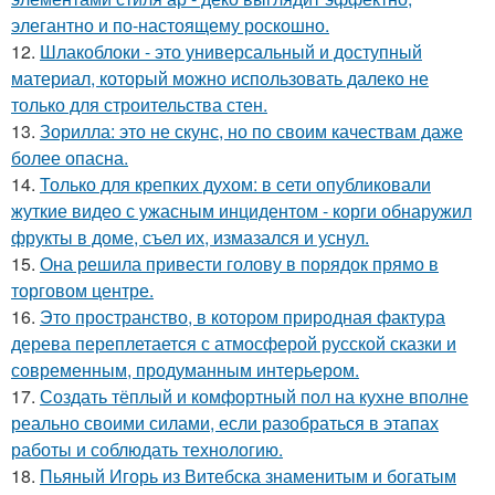
элегантно и по-настоящему роскошно.
12.
Шлакоблоки - это универсальный и доступный
материал, который можно использовать далеко не
только для строительства стен.
13.
Зорилла: это не скунс, но по своим качествам даже
более опасна.
14.
Только для крепких духом: в сети опубликовали
жуткие видео с ужасным инцидентом - корги обнаружил
фрукты в доме, съел их, измазался и уснул.
15.
Она решила привести голову в порядок прямо в
торговом центре.
16.
Это пространство, в котором природная фактура
дерева переплетается с атмосферой русской сказки и
современным, продуманным интерьером.
17.
Создать тёплый и комфортный пол на кухне вполне
реально своими силами, если разобраться в этапах
работы и соблюдать технологию.
18.
Пьяный Игорь из Витебска знаменитым и богатым