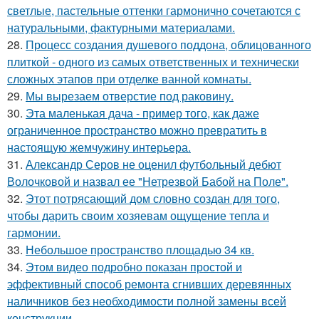
светлые, пастельные оттенки гармонично сочетаются с
натуральными, фактурными материалами.
28.
Процесс создания душевого поддона, облицованного
плиткой - одного из самых ответственных и технически
сложных этапов при отделке ванной комнаты.
29.
Мы вырезаем отверстие под раковину.
30.
Эта маленькая дача - пример того, как даже
ограниченное пространство можно превратить в
настоящую жемчужину интерьера.
31.
Александр Серов не оценил футбольный дебют
Волочковой и назвал ее "Нетрезвой Бабой на Поле".
32.
Этот потрясающий дом словно создан для того,
чтобы дарить своим хозяевам ощущение тепла и
гармонии.
33.
Небольшое пространство площадью 34 кв.
34.
Этом видео подробно показан простой и
эффективный способ ремонта сгнивших деревянных
наличников без необходимости полной замены всей
конструкции.