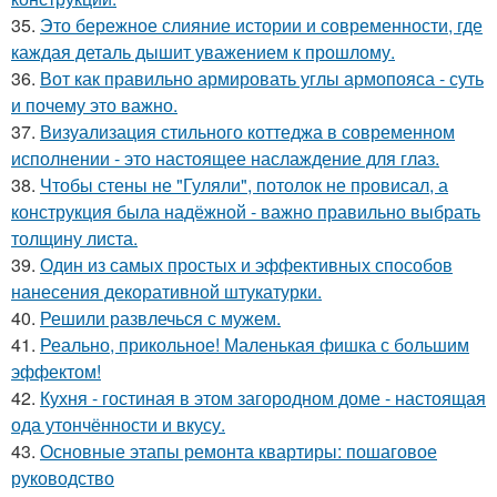
35.
Это бережное слияние истории и современности, где
каждая деталь дышит уважением к прошлому.
36.
Вот как правильно армировать углы армопояса - суть
и почему это важно.
37.
Визуализация стильного коттеджа в современном
исполнении - это настоящее наслаждение для глаз.
38.
Чтобы стены не "Гуляли", потолок не провисал, а
конструкция была надёжной - важно правильно выбрать
толщину листа.
39.
Один из самых простых и эффективных способов
нанесения декоративной штукатурки.
40.
Решили развлечься с мужем.
41.
Реально, прикольное! Маленькая фишка с большим
эффектом!
42.
Кухня - гостиная в этом загородном доме - настоящая
ода утончённости и вкусу.
43.
Основные этапы ремонта квартиры: пошаговое
руководство