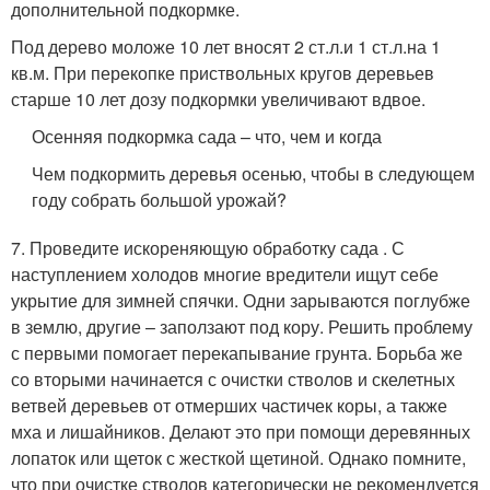
дополнительной подкормке.
Под дерево моложе 10 лет вносят 2 ст.л.и 1 ст.л.на 1
кв.м. При перекопке приствольных кругов деревьев
старше 10 лет дозу подкормки увеличивают вдвое.
Осенняя подкормка сада – что, чем и когда
Чем подкормить деревья осенью, чтобы в следующем
году собрать большой урожай?
7. Проведите искореняющую обработку сада . С
наступлением холодов многие вредители ищут себе
укрытие для зимней спячки. Одни зарываются поглубже
в землю, другие – заползают под кору. Решить проблему
с первыми помогает перекапывание грунта. Борьба же
со вторыми начинается с очистки стволов и скелетных
ветвей деревьев от отмерших частичек коры, а также
мха и лишайников. Делают это при помощи деревянных
лопаток или щеток с жесткой щетиной. Однако помните,
что при очистке стволов категорически не рекомендуется