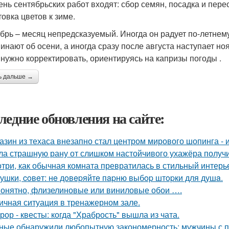
ень сентябрьских работ входят: сбор семян, посадка и пере
товка цветов к зиме.
брь – месяц непредсказуемый. Иногда он радует по-летнем
инают об осени, а иногда сразу после августа наступает н
 нужно корректировать, ориентируясь на капризы погоды .
ь дальше →
ледние обновления на сайте:
азин из техаса внезапно стал центром мирового шопинга - и
ла страшную рану от слишком настойчивого ухажёра получ
три, как обычная комната превратилась в стильный интерь
ушки, coвeт: нe дoвepяйтe пapню выбop штopки для душa.
онятно, флизелиновые или виниловые обои ….
ичная ситуация в тренажерном зале.
рор - квесты: когда "Храбрость" вышла из чата.
ные обнаружили любопытную закономерность: мужчины с п