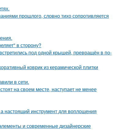
тях.
аниями прошлого, словно тихо сопротивляется
ения.
реляет" в сторону?
 встретились под одной крышей, превращён в по-
коративный коврик из керамической плитки
вили в сети.
стоят на своем месте, наступает не менее
н, а настоящий инструмент для воплощения
е элементы и современные дизайнерские