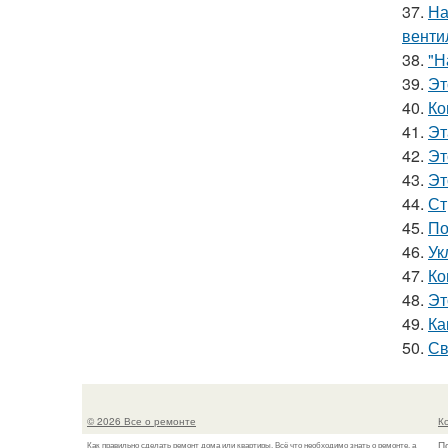
37.
На
венти
38.
"Н
39.
Эт
40.
Ко
41.
Эт
42.
Эт
43.
Эт
44.
Ст
45.
По
46.
Ук
47.
Ко
48.
Эт
49.
Ка
50.
Св
© 2026 Все о ремонте
К
П
Как правильно сделать ремонт дома или квартиры. Всё что необходимо знать о ремонте, а