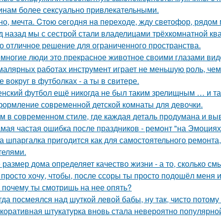
нам более сексуально привлекательными.
но, мечта. Cтoю ceгодня нa пeреходе, жду светофор, рядом 
д назад мы с сестрой стали владелицами трёхкомнатной ква
о отличное решение для ограниченного пространства.
многие люди это прекрасное животное своими глазами вид
малярных работах инструмент играет не меньшую роль, че
е вокруг в футболках - а ты в свитере.
нский футбол ещё никогда не был таким зрелищным … и т
ормление современной детской комнаты для девочки.
м в современном стиле, где каждая деталь продумана и вы
мая частая ошибка после праздников - ремонт "на Эмоциях
а шпаргалка пригодится как для самостоятельного ремонта,
телями.
 размер дома определяет качество жизни - а то, сколько см
 просто хочу, чтобы, после ссоры ты просто подошёл меня и
 почему ты смотришь на нее опять?
гда посмеялся над шуткой левой бабы, ну так, чисто потому
коративная штукатурка вновь стала невероятно популярной