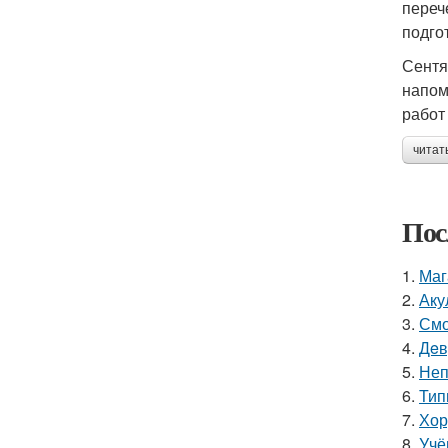
переч
подго
Сентя
напом
работ
читат
Пос
1.
Маг
2.
Аку
3.
Смо
4.
Дeв
5.
Неп
6.
Тип
7.
Хор
8.
Учё