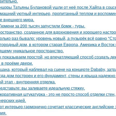
вительно.
нцоры Татьяны Булановой ушли от неё после Хайпа в соцсе
машний уютный интерьер, пропитанный теплом и воспомин
е внешнего мира.
Тюмени за 200 тысяч запустили бомж - туры.
остранство, созданное для вдохновения и хорошего настро
олько раз бывало: уровень новый, а пузырёк всё равно "Ст
городный дом, в котором старая Европа, Америка и Восток
ящему уникальное пространство.
 показываем простой, но впечатляющий способ создать де
 в проёме двери.
цана, который наблевал на сцене на концерте Dababy, затра
гда дом построен и его фундамент, стены и крыша надежно 
й этап - внутренняя отделка.
едставьте: вы заливаете идеальную стяжку.
коративная штукатурка - это не просто способ отделки сте
нерских идей.
от интерьер гармонично сочетает классические английски
ия.