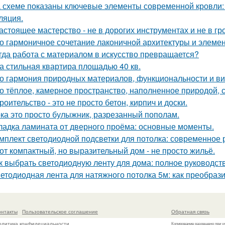
 схеме показаны ключевые элементы современной кровли: у
ляция.
астоящее мастерство - не в дорогих инструментах и не в гр
о гармоничное сочетание лаконичной архитектуры и элемен
гда работа с материалом в искусство превращается?
а стильная квартира площадью 40 кв.
о гармония природных материалов, функциональности и ви
о тёплое, камерное пространство, наполненное природой, 
роительство - это не просто бетон, кирпич и доски.
ка это просто булыжник, разрезанный пополам.
ладка ламината от дверного проёма: основные моменты.
мплект светодиодной подсветки для потолка: современное
от компактный, но выразительный дом - не просто жильё.
к выбрать светодиодную ленту для дома: полное руководст
етодиодная лента для натяжного потолка 5м: как преобраз
онтакты
Пользовательское соглашение
Обратная связь
олитика конфидециальности
Копирование разрешено при у