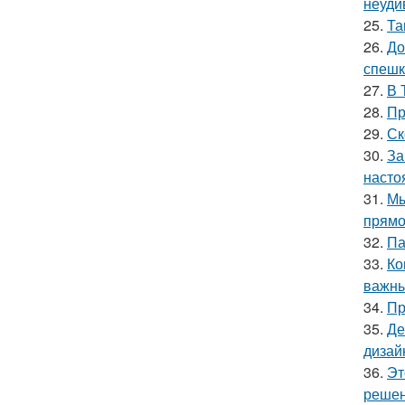
неуди
25.
Та
26.
До
спешк
27.
В 
28.
Пр
29.
Ск
30.
За
насто
31.
Мы
прямо
32.
Па
33.
Ко
важны
34.
Пр
35.
Де
дизай
36.
Эт
решен