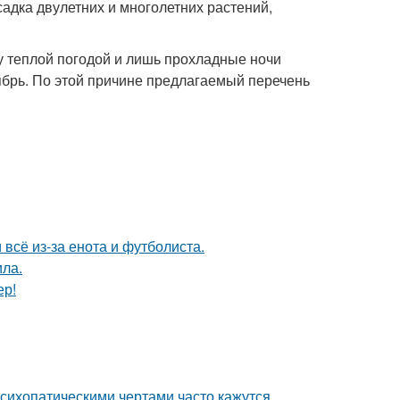
садка двулетних и многолетних растений,
у теплой погодой и лишь прохладные ночи
оябрь. По этой причине предлагаемый перечень
 всё из-за енота и футболиста.
ила.
ер!
сихопатическими чертами часто кажутся