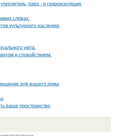
теплитель, паро - и гидроизоляция,
омких словах.
тов культурного наследия.
зуального уюта.
светом и спокойствием.
 решение для вашего дома
во
ить ваше пространство
казании обратной гиперссылки.