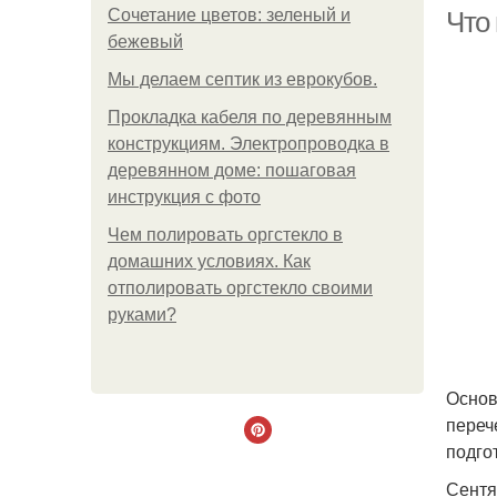
Сочетание цветов: зеленый и
Что 
бежевый
Мы делаем септик из еврокубов.
Прокладка кабеля по деревянным
конструкциям. Электропроводка в
деревянном доме: пошаговая
инструкция с фото
Чем полировать оргстекло в
домашних условиях. Как
отполировать оргстекло своими
руками?
Основ
переч
подго
Сентя