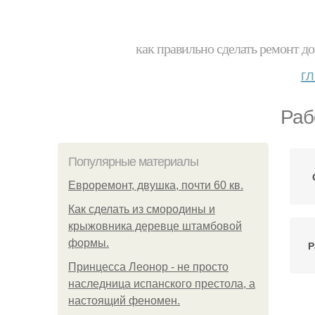
как правильно сделать ремонт до
г
Раб
Популярные материалы
Евроремонт, двушка, почти 60 кв.
Как сделать из смородины и
крыжовника деревце штамбовой
формы.
Р
Принцесса Леонор - не просто
наследница испанского престола, а
настоящий феномен.