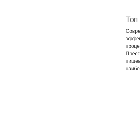
Топ
Совре
эффек
проце
Пресс
пищев
наибо