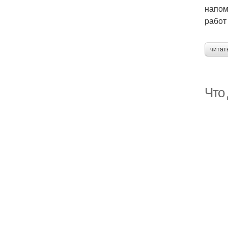
напом
работ
читат
Что 