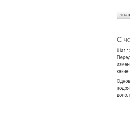
читат
С че
Шаг 1
Перед
измен
какие
Однов
подря
допол