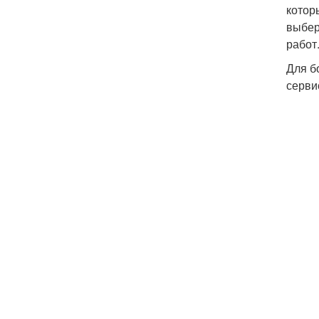
котор
выбер
работ
Для б
серви