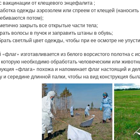
с вакцинации от клещевого энцефалита ;
аботка одежды аэрозолем или спреем от клещей (наносить н
ебиваются потом);
метично закрыть все открытые части тела;
рать волосы в пучок и заправить штаны в обувь;
рать светлый цвет одежды, чтобы при ее осмотре не упусти
 «флаг» изготавливается из белого ворсистого полотна с
, которую необходимо обработать человеческим или живот
рукция «флага» похожа и напоминает флаг настоящий и де
цу и середине длинной палки, чтобы на вид конструкция был