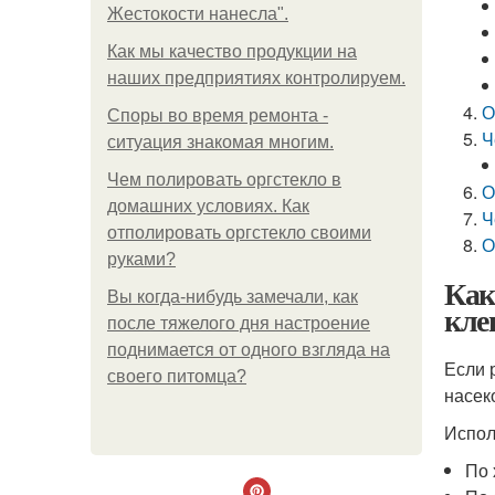
Жестокости нанесла".
Как мы качество продукции на
наших предприятиях контролируем.
О
Споры во время ремонта -
Ч
ситуация знакомая многим.
Чем полировать оргстекло в
О
домашних условиях. Как
Ч
отполировать оргстекло своими
О
руками?
Как
Вы когда-нибудь замечали, как
кле
после тяжелого дня настроение
поднимается от одного взгляда на
Если 
своего питомца?
насек
Испол
По 