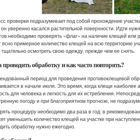
сс проверки подразумевает под собой прохождение участка
 он уверенно касался растительной поверхности. Идти нуж
гов необходимо проверять «флаг» на наличие клещей или р
т ясно примерное количество клещей на всю территорию уча
 тщательно осмотреть свою одежду, прежде чем ее снять.
а проводить обработку и как часто повторять?
ендованный период для проведения противоклещевой обраб
чивается в начале июля. Это время, когда клещи наиболее 
ость для человека и легкость для их истребления. Непосре
тренную погоду и при благоприятном прогнозе, не подразум
рять процедуру необходимо два раза в год: в рекомендованн
ет уменьшить количество клещей на участке при наступлен
дить обработку нужно ежегодно.