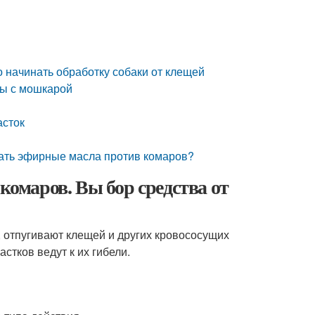
о начинать обработку собаки от клещей
бы с мошкарой
асток
вать эфирные масла против комаров?
комаров. Вы бор средства от
, отпугивают клещей и других кровососущих
стков ведут к их гибели.