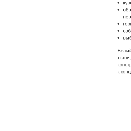
кур
обр
пер
гер
соб
выб
Белый
ткани
конст
к кон