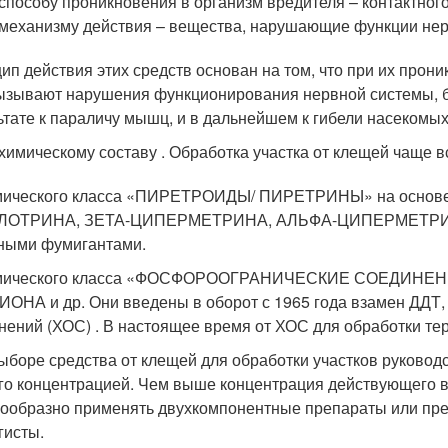
способу проникновения в организм вредителя – контактного
механизму действия – вещества, нарушающие функции нер
ип действия этих средств основан на том, что при их прон
ызывают нарушения функционирования нервной системы, б
ьтате к параличу мышц, и в дальнейшем к гибели насекомых
химическому составу . Обработка участка от клещей чаще 
имического класса «ПИРЕТРОИДЫ/ ПИРЕТРИНЫ» на осн
ЛОТРИНА, ЗЕТА-ЦИПЕРМЕТРИНА, АЛЬФА-ЦИПЕРМЕТРИНА и
ными фумигантами.
имического класса «ФОСФОРООГРАНИЧЕСКИЕ СОЕДИНЕНИ
ОНА и др. Они введены в оборот с 1965 года взамен ДДТ, 
нений (ХОС) . В настоящее время от ХОС для обработки те
ыборе средства от клещей для обработки участков руковод
его концентрацией. Чем выше концентрация действующего 
ообразно применять двухкомпонентные препараты или пре
гисты.