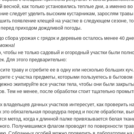
й весной, как только установились теплые дни, а именно в
ние следует уделить высоким кустарникам, зарослям травы
шить появление клещей на участке в следующем сезоне, то
 перед приходом дождливой погоды.
до сбора урожая с грядок и деревьев осталось менее 40 дне
можна!
, чтобы не только садовый и огородный участки были полно
ек. Для этого предварительно:
сите траву и сгребите ее в одну или несколько больших куч.
рите с участка предметы, которыми пользуетесь в бытовом
ежно экипируйте все участки тела, чтобы они были закры
ов. Тем не менее, после обработки стоит тщательно промыт
х владельцев дачных участков интересует, как проверить н
ак это обязательная процедура перед и после обработки, 
тся метод, когда к длинной палке привязывается белая тка
ного. Получившимся флагом проводят по поверхности травы 
ию. Собранных особей можно проверить в лаборатории на