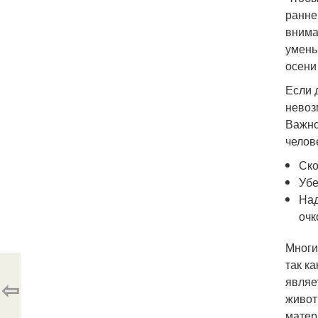
ранне
внима
умень
осени
Если 
невоз
Важно
челов
Ско
Убе
Над
очк
Многи
так к
являе
⇦
живот
матер