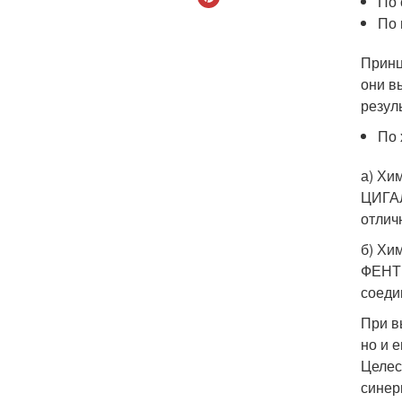
По 
По 
Принц
они в
резул
По 
а) Х
ЦИГА
отлич
б) Х
ФЕНТИ
соеди
При в
но и 
Целес
синер