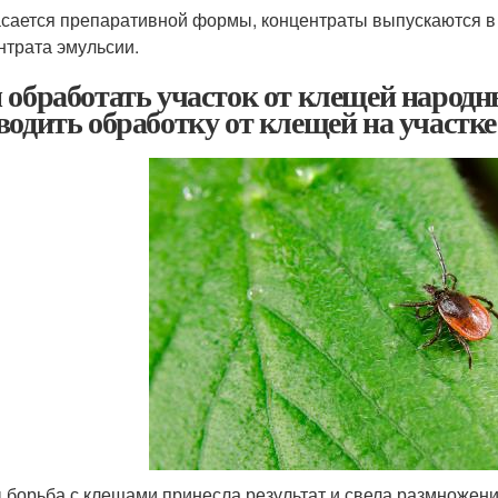
асается препаративной формы, концентраты выпускаются в
нтрата эмульсии.
 обработать участок от клещей народн
водить обработку от клещей на участке
 борьба с клещами принесла результат и свела размножени