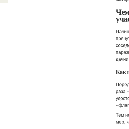
Чем
уча
Начин
прячу
сосед
параз
дачни
Как п
Перед
раза 
удост
«флаг
Тем н
мер, 