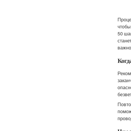
Проце
чтобы
50 ша
стане
важно
Когд
Реком
закан
опасн
безве
Повто
помож
прово