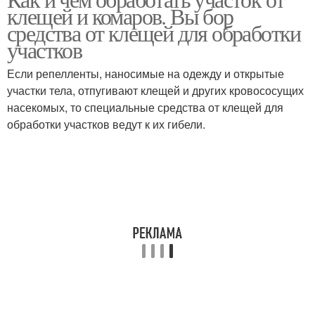
Обработка от клещей
Собака от клещей
клещей и комаров. Вы бор
средства от клещей для обработки
участков
Если репелленты, наносимые на одежду и открытые
участки тела, отпугивают клещей и других кровососущих
насекомых, то специальные средства от клещей для
обработки участков ведут к их гибели.