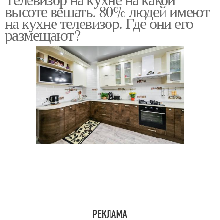
Телевизор на стене
Телевизор от точки
высоте вешать. 80% людей имеют
на кухне телевизор. Где они его
размещают?