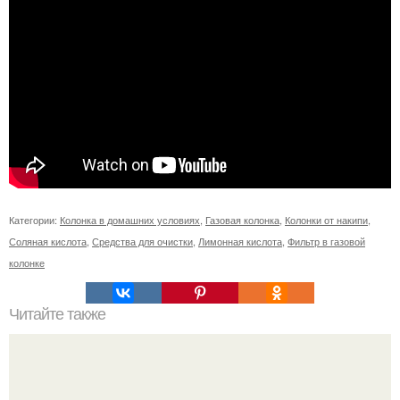
Категории:
Колонка в домашних условиях
,
Газовая колонка
,
Колонки от накипи
,
Соляная кислота
,
Средства для очистки
,
Лимонная кислота
,
Фильтр в газовой
колонке
Читайте также