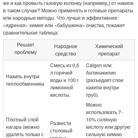
же и как промыть газовую колонку (например,) от накипи
в таком случае? Можно применять и готовые препараты
или народные методы. Что лучше и эффективнее:
«ядреная» химия или «бабушкина» очистка, покажет
сравнительная таблица:
Решает
Народное
Химический
проблему
средство
препарат
Смесь из 0,5
Calgon или
л горячей
Антинакипин
Накипь внутри
воды и 100 г
(разъедает слои
теплообменника
лимонной
накипи внутри
кислоты.
труб).
Можно
использовать 7-
Плотный слой
10% соляную
Развести
нагара (можно
кислоту или другую
столовый
удалять только с
сильную химию.
уксус и