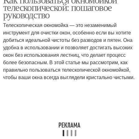
Эффективная очистка
телескопической: пошаговое
средство
руководство
Телескопическая окномойка — это незаменимый
Средство для
инструмент для очистки окон, особенно если вы хотите
Правильные средства
окномойки
добиться идеальной чистоты без разводов и пятен. Она
удобна в использовании и позволяет достигать высоких
окон без использования лестниц, что делает процесс
более безопасным. В этой статье мы рассмотрим, как
Очистка от грязи
Регулярная очистка
правильно пользоваться телескопической окномойкой,
чтобы ваши окна всегда выглядели кристально чистыми.
Инструменты для
Средства для мытья
очистки
Очистки на сохранение
Домашние средства