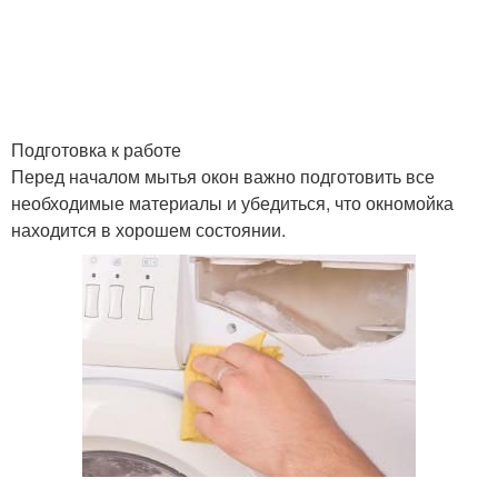
Средства для
Шаг для очистки
устранения
Подготовка к работе
Перед началом мытья окон важно подготовить все
необходимые материалы и убедиться, что окномойка
Средства для чистки
Сок для очистки
находится в хорошем состоянии.
Химические средства
Народные средства
Средства для удаления
Вод для очистки