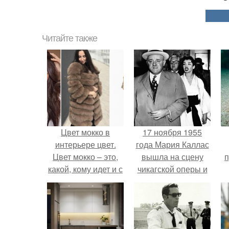
Читайте также
Цвет мокко в
17 ноября 1955
интерьере цвет.
года Мария Каллас
Цвет мокко – это,
вышла на сцену
п
какой, кому идет и с
чикагской оперы и
чем носить?
сорвала овации.