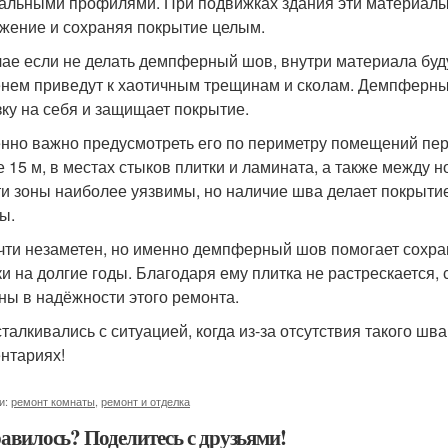
альными профилями. При подвижках здания эти материалы
жение и сохраняя покрытие целым.
чае если не делать демпферный шов, внутри материала буд
нем приведут к хаотичным трещинам и сколам. Демпферный
зку на себя и защищает покрытие.
нно важно предусмотреть его по периметру помещений пер
 15 м, в местах стыков плитки и ламината, а также между
ти зоны наиболее уязвимы, но наличие шва делает покрыти
ы.
чти незаметен, но именно демпферный шов помогает сохра
ки на долгие годы. Благодаря ему плитка не растрескается, 
ны в надёжности этого ремонта.
сталкивались с ситуацией, когда из-за отсутствия такого ш
нтариях!
и:
ремонт комнаты
,
ремонт и отделка
авилось? Поделитесь с друзьями!