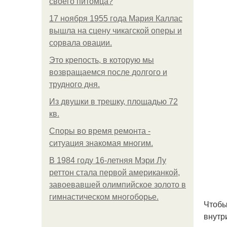
своего питомца?
17 ноября 1955 года Мария Каллас
вышла на сцену чикагской оперы и
сорвала овации.
Это крепость, в которую мы
возвращаемся после долгого и
трудного дня.
Из двушки в трешку, площадью 72
кв.
Споры во время ремонта -
ситуация знакомая многим.
В 1984 году 16-летняя Мэри Лу
реттон стала первой американкой,
завоевавшей олимпийское золото в
гимнастическом многоборье.
Чтобы
внутр