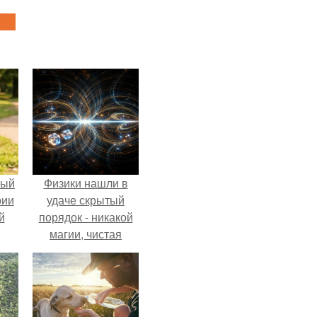
ный
Физики нашли в
рии
удаче скрытый
й
порядок - никакой
магии, чистая
квантовая
механика.