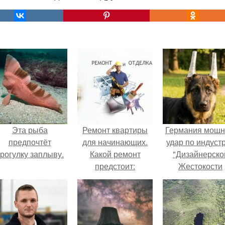
Эта рыба
Ремонт квартиры
Германия мощ
предпочтёт
для начинающих.
удар по индуст
рогулку заплыву.
Какой ремонт
"Дизайнерско
предстоит:
Жестокости
косметический или
нанесла".
капитальный