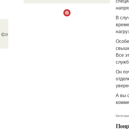
специ
напря
В слу
време
⇦
нагру
Особе
свыше
Все э
служб
Он по
отдел
увере
А вы 
комме
Категори
Понр