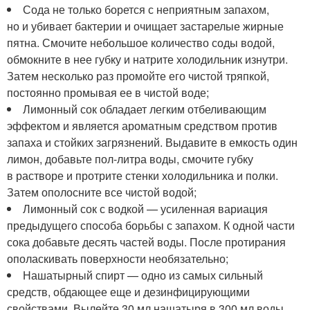
Сода не только борется с неприятным запахом,
но и убивает бактерии и очищает застарелые жирные
пятна. Смочите небольшое количество соды водой,
обмокните в нее губку и натрите холодильник изнутри.
Затем несколько раз промойте его чистой тряпкой,
постоянно промывая ее в чистой воде;
Лимонный сок обладает легким отбеливающим
эффектом и является ароматным средством против
запаха и стойких загрязнений. Выдавите в емкость один
лимон, добавьте пол-литра воды, смочите губку
в растворе и протрите стенки холодильника и полки.
Затем ополосните все чистой водой;
Лимонный сок с водкой — усиленная вариация
предыдущего способа борьбы с запахом. К одной части
сока добавьте десять частей воды. После протирания
ополаскивать поверхности необязательно;
Нашатырный спирт — одно из самых сильный
средств, обдающее еще и дезинфицирующими
свойствами. Вылейте 30 мл нашатыря в 300 мл воды,