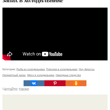
Категории:
Рыба из холодильника
,
Плесени в холодильнике
,
Ноу фросты
,
Неприятный запах
,
Мясо в холодильнике
,
Народные средства
Читайте также