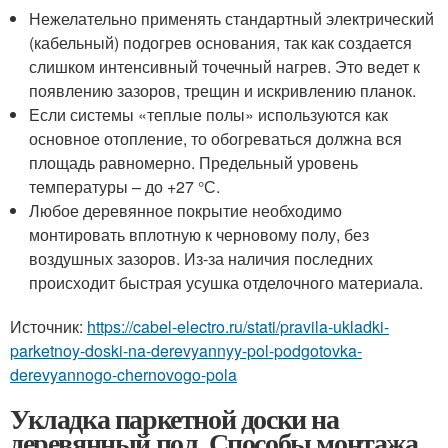
Нежелательно применять стандартный электрический
(кабельный) подогрев основания, так как создается
слишком интенсивный точечный нагрев. Это ведет к
появлению зазоров, трещин и искривлению планок.
Если системы «теплые полы» используются как
основное отопление, то обогреваться должна вся
площадь равномерно. Предельный уровень
температуры – до +27 °С.
Любое деревянное покрытие необходимо
монтировать вплотную к черновому полу, без
воздушных зазоров. Из-за наличия последних
происходит быстрая усушка отделочного материала.
Источник:
https://cabel-electro.ru/stati/pravila-ukladki-
parketnoy-doski-na-derevyannyy-pol-podgotovka-
derevyannogo-chernovogo-pola
Укладка паркетной доски на
деревянный пол. Способы монтажа