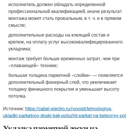
исполнитель должен обладать определенной
профессиональной квалификацией, иначе результат
монтажа может стать провальным, в т. ч. и в прямом
смысле;
дополнительные расходы на клеящий состав и
крепеж, на оплату услуг высококвалифицированного
укладчика;
монтаж требует больше временных затрат, чем при
«плавающей» технике;
большая толщина паркетной «слойки» — появляется
дополнительный фанерный слой, что увеличивает
толщину финишного покрытия и уменьшает высоту
потолка.
Источник:
https://cabel-electro.ru/novosti/tehnologiya-
ukladki-parketnoy-doski-kak-polozhit-parket-na-betonnyy-pol
Укладка паркетной доски на