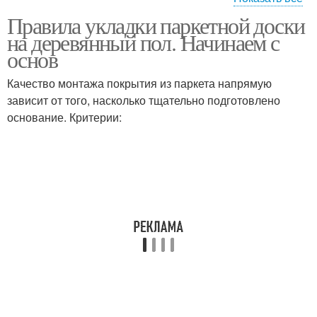
Правила укладки паркетной доски
Подложка под
Цены на подложку
на деревянный пол. Начинаем с
паркетную доску
основ
Качество монтажа покрытия из паркета напрямую
Пенополиэтиленовая
Пенополипропиленовая
зависит от того, насколько тщательно подготовлено
подложка
подложка
основание. Критерии: