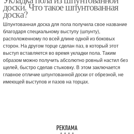
Доски на подложку
доски. Что такое шпунтованная
паркетную доску
доска?
Шпунтованная доска для пола получила свое название
благодаря специальному выступу (шпунту),
Доски на фанеру
Бетонная стяжка
расположенному по всей длине одной из боковых
сторон. На другом торце сделан паз, в который этот
выступ вставляется во время укладки пола. Таким
образом можно получить абсолютно ровный настил без
Подложка под
щелей, быстро сделав стыковку. В этом заключается
паркетную доску
главное отличие шпунтованной доски от обрезной, не
имеющей выступов и пазов на торцах.