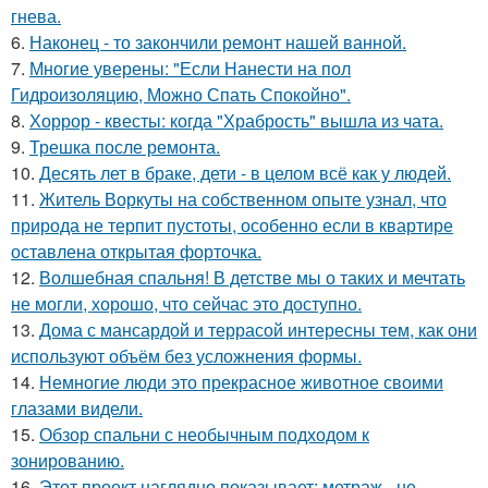
гнева.
6.
Наконец - то закончили ремонт нашей ванной.
7.
Многие уверены: "Если Нанести на пол
Гидроизоляцию, Можно Спать Спокойно".
8.
Хоррор - квесты: когда "Храбрость" вышла из чата.
9.
Трешка после ремонта.
10.
Десять лет в браке, дети - в целом всё как у людей.
11.
Житель Воркуты на собственном опыте узнал, что
природа не терпит пустоты, особенно если в квартире
оставлена открытая форточка.
12.
Волшебная спальня! В детстве мы о таких и мечтать
не могли, хорошо, что сейчас это доступно.
13.
Дома с мансардой и террасой интересны тем, как они
используют объём без усложнения формы.
14.
Немногие люди это прекрасное животное своими
глазами видели.
15.
Обзор спальни с необычным подходом к
зонированию.
16.
Этот проект наглядно показывает: метраж - не