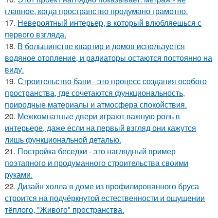
главное, когда пространство продумано грамотно.
17.
Невероятный интерьер, в который влюбляешься с
первого взгляда.
18.
В большинстве квартир и домов используется
водяное отопление, и радиаторы остаются постоянно на
виду.
19.
Строительство бани - это процесс создания особого
пространства, где сочетаются функциональность,
природные материалы и атмосфера спокойствия.
20.
Межкомнатные двери играют важную роль в
интерьере, даже если на первый взгляд они кажутся
лишь функциональной деталью.
21.
Постройка беседки - это наглядный пример
поэтапного и продуманного строительства своими
руками.
22.
Дизайн холла в доме из профилированного бруса
строится на подчёркнутой естественности и ощущении
тёплого, "Живого" пространства.