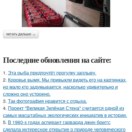
читать дальше →
Последние обновления на сайте:
1.
Эта рыба предпочтёт прогулку заплыву.
2.
Коровье вымя. Мы привыкли видеть его на картинках,
но мало кто задумывается, насколько удивительно и
сложно оно устроено.
3.
Так фотография нравится с отдыха.
4.
Проект "Великая Зелёная Стена" считается одной из
самых масштабных экологических инициатив в истории.
5.
В 1960-х годах аспирант гарварда джин бриггс
сделала интересное открытие о природе человеческого