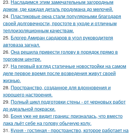
23.
Насладимся этим замечательным загородным
домом, где каждая деталь продумана до мелочей.
24.
Пластиковые окна стали популярными благодаря
своей долговечности, простоте в уходе и отличным
теплоизоляционным качествам.
25.
Блогер Амиран сардаров в угол руководителя
автоваза загнал.
26.
Она решила привести голову в порядок прямо в
торговом центре.
27.
На первый взгляд статичные новостройки на самом
деле первое время после возведения живут своей
жизнью.
28.
Пространство, созданное для вдохновения и
хорошего настроения.
29.
Полный цикл подготовки стены - от черновых работ
до идеальной покраски.
30.
Боня уже не видит границ: призналась, что вместо
лака льёт себе на голову обычную колу.
31.
Кухня - гостиная - пространство, которое работает на