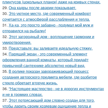
плинтусов (цокольных планок) даже на кривых стенах.
29.
Она кадры после аварии показывает.
30.
Это уютное место, где современный комфорт
сочетается с атмосферой расслабления и тепла.
31.
Ха-ха, это просто забавно - подумал мой муж и
отправился на рыбалку!
32.
Этот загородный дом - воплощение гармонии и
умиротворения.
33.
Представьте: вы заливаете идеальную стяжку.
34.
Парящий экран - это современный элемент
оформления ванной комнаты, который придаёт
привычной сантехнике абсолютно новый вид.
35.
В ролике показан завораживающий процесс
создания авторского предмета мебели, где разбитое
стекло обретает вторую жизнь.
36.
"Настоящее мастерство - не в дорогих инструментах
и не в громких словах.
37.
Этот потрясающий дом словно создан для того,
чтобы дарить своим хозяевам ощущение тепла и