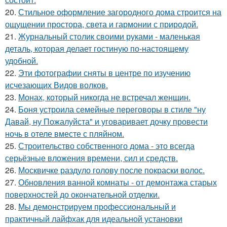
20.
Стильное оформление загородного дома строится на
ощущении простора, света и гармонии с природой.
21.
Журнальный столик своими руками - маленькая
деталь, которая делает гостиную по-настоящему
удобной.
22.
Эти фотографии сняты в центре по изучению
исчезающих Видов волков.
23.
Монах, который никогда не встречал женщин.
24.
Боня устроила семейные переговоры в стиле "ну
Давай, ну Пожалуйста" и уговаривает дочку провести
ночь в отеле вместе с пляйном.
25.
Строительство собственного дома - это всегда
серьёзные вложения времени, сил и средств.
26.
Москвичке раздуло голову после покраски волос.
27.
Обновления ванной комнаты - от демонтажа старых
поверхностей до окончательной отделки.
28.
Мы демонстрируем профессиональный и
практичный лайфхак для идеальной установки