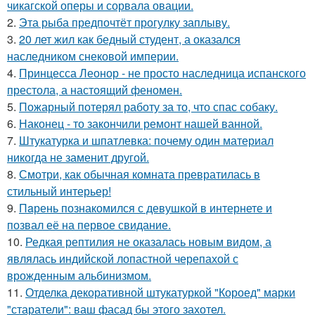
чикагской оперы и сорвала овации.
2.
Эта рыба предпочтёт прогулку заплыву.
3.
20 лет жил как бедный студент, а оказался
наследником снековой империи.
4.
Принцесса Леонор - не просто наследница испанского
престола, а настоящий феномен.
5.
Пожарный потерял работу за то, что спас собаку.
6.
Наконец - то закончили ремонт нашей ванной.
7.
Штукатурка и шпатлевка: почему один материал
никогда не заменит другой.
8.
Смотри, как обычная комната превратилась в
стильный интерьер!
9.
Пaрень познакомился с девушкой в интернете и
позвал её на первое свидание.
10.
Редкая рептилия не оказалась новым видом, а
являлась индийской лопастной черепахой с
врожденным альбинизмом.
11.
Отделка декоративной штукатуркой "Короед" марки
"старатели": ваш фасад бы этого захотел.