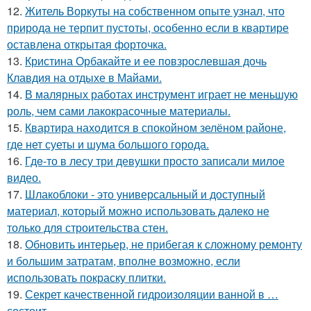
12.
Житель Воркуты на собственном опыте узнал, что
природа не терпит пустоты, особенно если в квартире
оставлена открытая форточка.
13.
Кристина Орбакайте и ее повзрослевшая дочь
Клавдия на отдыхе в Майами.
14.
В малярных работах инструмент играет не меньшую
роль, чем сами лакокрасочные материалы.
15.
Квартира находится в спокойном зелёном районе,
где нет суеты и шума большого города.
16.
Гдe-то в лесу три девушки просто записали милое
видео.
17.
Шлакоблоки - это универсальный и доступный
материал, который можно использовать далеко не
только для строительства стен.
18.
Обновить интерьер, не прибегая к сложному ремонту
и большим затратам, вполне возможно, если
использовать покраску плитки.
19.
Секрет качественной гидроизоляции ванной в …
состоит.