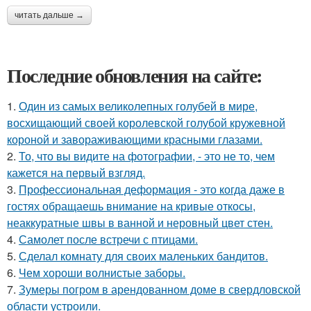
читать дальше →
Последние обновления на сайте:
1.
Один из самых великолепных голубей в мире,
восхищающий своей королевской голубой кружевной
короной и завораживающими красными глазами.
2.
То, что вы видите на фотографии, - это не то, чем
кажется на первый взгляд.
3.
Профессиональная деформация - это когда даже в
гостях обращаешь внимание на кривые откосы,
неаккуратные швы в ванной и неровный цвет стен.
4.
Самолет после встречи с птицами.
5.
Сделал комнату для своих маленьких бандитов.
6.
Чем хороши волнистые заборы.
7.
Зумеры погром в арендованном доме в свердловской
области устроили.