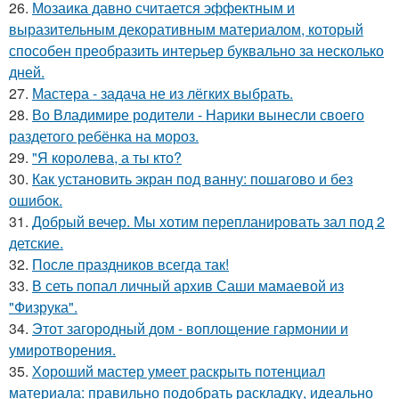
26.
Мозаика давно считается эффектным и
выразительным декоративным материалом, который
способен преобразить интерьер буквально за несколько
дней.
27.
Мастера - задача не из лёгких выбрать.
28.
Во Владимире родители - Нарики вынесли своего
раздетого ребёнка на мороз.
29.
"Я королева, а ты кто?
30.
Как установить экран под ванну: пошагово и без
ошибок.
31.
Добрый вечер. Мы хотим перепланировать зал под 2
детские.
32.
После праздников всегда так!
33.
В сеть попал личный архив Саши мамаевой из
"Физрука".
34.
Этот загородный дом - воплощение гармонии и
умиротворения.
35.
Хороший мастер умеет раскрыть потенциал
материала: правильно подобрать раскладку, идеально