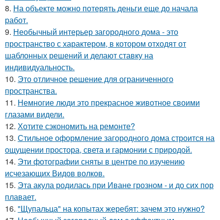
8.
На объекте можно потерять деньги еще до начала
работ.
9.
Необычный интерьер загородного дома - это
пространство с характером, в котором отходят от
шаблонных решений и делают ставку на
индивидуальность.
10.
Это отличное решение для ограниченного
пространства.
11.
Немногие люди это прекрасное животное своими
глазами видели.
12.
Хотите сэкономить на ремонте?
13.
Стильное оформление загородного дома строится на
ощущении простора, света и гармонии с природой.
14.
Эти фотографии сняты в центре по изучению
исчезающих Видов волков.
15.
Эта акула родилась при Иване грозном - и до сих пор
плавает.
16.
"Щупальца" на копытах жеребят: зачем это нужно?