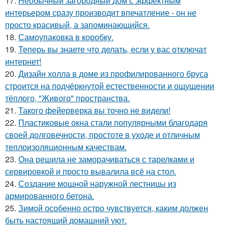
17.
Необычный загородный дом с эффектным
интерьером сразу производит впечатление - он не
просто красивый, а запоминающийся.
18.
Самоупаковка в коробку.
19.
Теперь вы знаете что делать, если у вас отключат
интернет!
20.
Дизайн холла в доме из профилированного бруса
строится на подчёркнутой естественности и ощущении
тёплого, "Живого" пространства.
21.
Такого фейерверка вы точно не видели!
22.
Пластиковые окна стали популярными благодаря
своей долговечности, простоте в уходе и отличным
теплоизоляционным качествам.
23.
Она решила не заморачиваться с тарелками и
сервировкой и просто вывалила всё на стол.
24.
Создание мощной наружной лестницы из
армированного бетона.
25.
Зимой особенно остро чувствуется, каким должен
быть настоящий домашний уют.