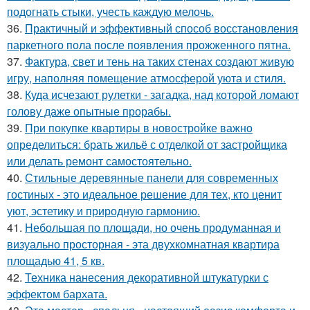
подогнать стыки, учесть каждую мелочь.
36.
Практичный и эффективный способ восстановления
паркетного пола после появления прожженного пятна.
37.
Фактура, свет и тень на таких стенах создают живую
игру, наполняя помещение атмосферой уюта и стиля.
38.
Куда исчезают рулетки - загадка, над которой ломают
голову даже опытные прорабы.
39.
При покупке квартиры в новостройке важно
определиться: брать жильё с отделкой от застройщика
или делать ремонт самостоятельно.
40.
Стильные деревянные панели для современных
гостиных - это идеальное решение для тех, кто ценит
уют, эстетику и природную гармонию.
41.
Небольшая по площади, но очень продуманная и
визуально просторная - эта двухкомнатная квартира
площадью 41, 5 кв.
42.
Техника нанесения декоративной штукатурки с
эффектом бархата.