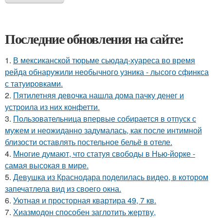
Последние обновления на сайте:
1.
В мексиканской тюрьме сьюдад-хуареса во время
рейда обнаружили необычного узника - лысого сфинкса
с татуировками.
2.
Пятилетняя девочка нашла дома пачку денег и
устроила из них конфетти.
3.
Пользовательница впервые собирается в отпуск с
мужем и неожиданно задумалась, как после интимной
близости оставлять постельное бельё в отеле.
4.
Многие думают, что статуя свободы в Нью-йорке -
самая высокая в мире.
5.
Девушка из Краснодара поделилась видео, в котором
запечатлела вид из своего окна.
6.
Уютная и просторная квартира 49, 7 кв.
7.
Хиазмодон способен заглотить жертву,