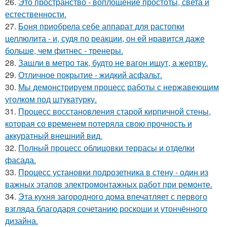
26.
Это пространство - воплощение простоты, света и
естественности.
27.
Боня приобрела себе аппарат для растопки
целлюлита - и, судя по реакции, он ей нравится даже
больше, чем фитнес - тренеры.
28.
Зашли в метро так, будто не вагон ищут, а жертву.
29.
Отличное покрытие - жидкий асфальт.
30.
Мы демонстрируем процесс работы с нержавеющим
уголком под штукатурку.
31.
Процесс восстановления старой кирпичной стены,
которая со временем потеряла свою прочность и
аккуратный внешний вид.
32.
Полный процесс облицовки террасы и отделки
фасада.
33.
Процесс установки подрозетника в стену - один из
важных этапов электромонтажных работ при ремонте.
34.
Эта кухня загородного дома впечатляет с первого
взгляда благодаря сочетанию роскоши и утончённого
дизайна.