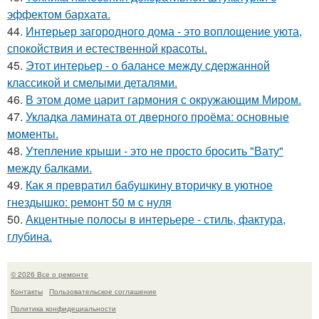
эффектом бархата.
44.
Интерьер загородного дома - это воплощение уюта,
спокойствия и естественной красоты.
45.
Этот интерьер - о балансе между сдержанной
классикой и смелыми деталями.
46.
В этом доме царит гармония с окружающим Миром.
47.
Укладка ламината от дверного проёма: основные
моменты.
48.
Утепление крыши - это не просто бросить "Вату"
между балками.
49.
Как я превратил бабушкину вторичку в уютное
гнездышко: ремонт 50 м с нуля
50.
Акцентные полосы в интерьере - стиль, фактура,
глубина.
© 2026 Все о ремонте
Контакты
Пользовательское соглашение
Политика конфидециальности