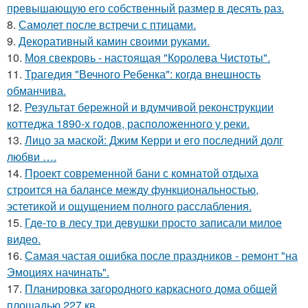
превышающую его собственный размер в десять раз.
8.
Самолет после встречи с птицами.
9.
Декоративный камин своими руками.
10.
Моя свекровь - настоящая "Королева Чистоты".
11.
Трагедия "Вечного Ребенка": когда внешность
обманчива.
12.
Результат бережной и вдумчивой реконструкции
коттеджа 1890-х годов, расположенного у реки.
13.
Лицо за маской: Джим Керри и его последний долг
любви ….
14.
Проект современной бани с комнатой отдыха
строится на балансе между функциональностью,
эстетикой и ощущением полного расслабления.
15.
Гдe-то в лесу три девушки просто записали милое
видео.
16.
Самая частая ошибка после праздников - ремонт "на
Эмоциях начинать".
17.
Планировка загородного каркасного дома общей
площадью 227 кв.