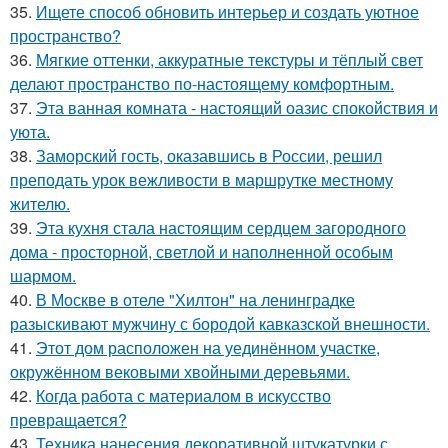
35.
Ищете способ обновить интерьер и создать уютное
пространство?
36.
Мягкие оттенки, аккуратные текстуры и тёплый свет
делают пространство по-настоящему комфортным.
37.
Эта ванная комната - настоящий оазис спокойствия и
уюта.
38.
Заморский гость, оказавшись в России, решил
преподать урок вежливости в маршрутке местному
жителю.
39.
Эта кухня стала настоящим сердцем загородного
дома - просторной, светлой и наполненной особым
шармом.
40.
В Москве в отеле "Хилтон" на ленинградке
разыскивают мужчину с бородой кавказской внешности.
41.
Этот дом расположен на уединённом участке,
окружённом вековыми хвойными деревьями.
42.
Когда работа с материалом в искусство
превращается?
43.
Техника нанесения декоративной штукатурки с