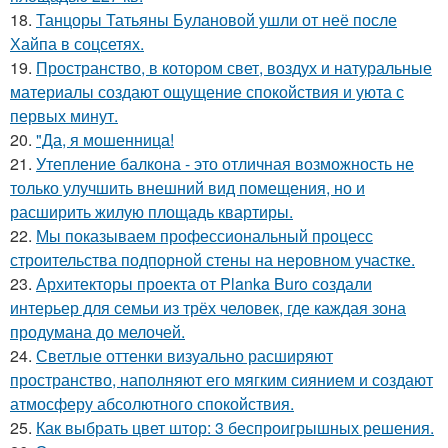
18.
Танцоры Татьяны Булановой ушли от неё после
Хайпа в соцсетях.
19.
Пространство, в котором свет, воздух и натуральные
материалы создают ощущение спокойствия и уюта с
первых минут.
20.
"Да, я мошенница!
21.
Утепление балкона - это отличная возможность не
только улучшить внешний вид помещения, но и
расширить жилую площадь квартиры.
22.
Мы показываем профессиональный процесс
строительства подпорной стены на неровном участке.
23.
Архитекторы проекта от Planka Buro создали
интерьер для семьи из трёх человек, где каждая зона
продумана до мелочей.
24.
Светлые оттенки визуально расширяют
пространство, наполняют его мягким сиянием и создают
атмосферу абсолютного спокойствия.
25.
Как выбрать цвет штор: 3 беспроигрышных решения.