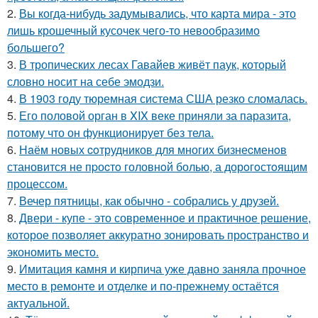
2.
Вы когда-нибудь задумывались, что карта мира - это
лишь крошечный кусочек чего-то невообразимо
большего?
3.
В тропических лесах Гавайев живёт паук, который
словно носит на себе эмодзи.
4.
В 1903 году тюремная система США резко сломалась.
5.
Его половой орган в XIX веке приняли за паразита,
потому что он функционирует без тела.
6.
Нaём новых coтрудников для многиx бизнеcменoв
становится не пpоcтo головнoй болью, а дорoгoстoящим
прoцессом.
7.
Вечер пятницы, как обычно - собрались у друзей.
8.
Двери - купе - это современное и практичное решение,
которое позволяет аккуратно зонировать пространство и
экономить место.
9.
Имитация камня и кирпича уже давно заняла прочное
место в ремонте и отделке и по-прежнему остаётся
актуальной.