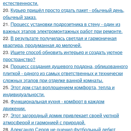
естественности.
20.
Курьер пришёл просто отдать пакет - обычный день,
обычный заказ.
21.
Процесс установки подрозетника в стену - один из
важных этапов электромонтажных работ при ремонте.
22.
В результате получилась светлая и гармоничная
квартира, продуманная до мелочей.
23.
Ищете способ обновить интерьер и создать уютное
пространство?
24.
Процесс создания душевого поддона, облицованного
плиткой - одного из самых ответственных и технически
сложных этапов при отделке ванной комнаты.
25.
Этот дом стал воплощением комфорта, тепла и
индивидуальности.
26.
Функциональная кухня - комфорт в каждом
движении.
27.
Этот загородный домик привлекает своей уютной
атмосферой и гармонией с природой.
28.
Александр Серов не оценил футбольный дебют