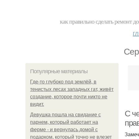
как правильно сделать ремонт до
г
Сер
Популярные материалы
Где-то глубоко под землёй, в
тенистых лесах западных гат, живёт
создание, которое почти никто не
видит.
С че
Девушка пошла на свидание с
пра
парнем, который работает на
ферме - и вернулась домой с
Замеч
подарком, который точно не влезет