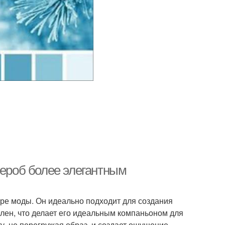
дероб более элегантным
ре моды. Он идеально подходит для создания
ален, что делает его идеальным компаньоном для
ту, не перегружая образ, и создает ощущение