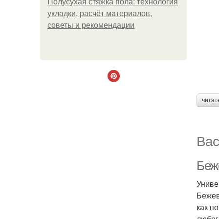
Полусухая стяжка пола: технология
укладки, расчёт материалов,
советы и рекомендации
читат
Вас
Беж
Униве
Бежев
как п
любог