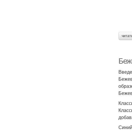
читат
Беж
Введ
Бежев
образ
Бежев
Класс
Класс
добав
Синий