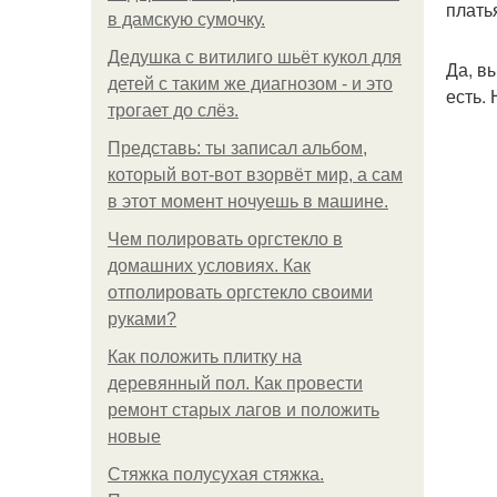
плать
в дамскую сумочку.
Дедушка с витилиго шьёт кукол для
Да, вы
детей с таким же диагнозом - и это
есть.
трогает до слёз.
Представь: ты записал альбом,
который вот-вот взорвёт мир, а сам
в этот момент ночуешь в машине.
Чем полировать оргстекло в
домашних условиях. Как
отполировать оргстекло своими
руками?
Как положить плитку на
деревянный пол. Как провести
ремонт старых лагов и положить
новые
Стяжка полусухая стяжка.