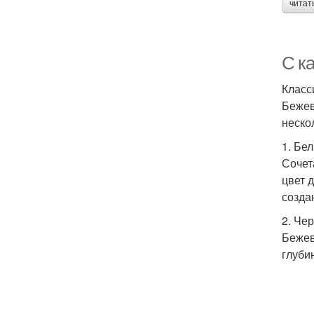
читат
С к
Класс
Бежев
неско
1. Бе
Сочет
цвет 
созда
2. Че
Бежев
глуби