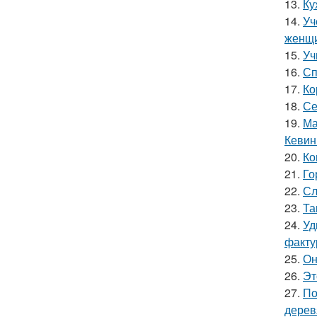
13.
Ку
14.
Уч
женщи
15.
Уч
16.
Сп
17.
Ко
18.
Се
19.
Ма
Кевин
20.
Ко
21.
Го
22.
Сл
23.
Та
24.
Уд
факту
25.
Он
26.
Эт
27.
По
дерев