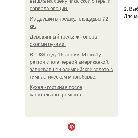
вышла на сцену чикагской оперы и
2. Вы
сорвала овации.
Для м
Из двушки в трешку, площадью 72
кв.
Деревянный трельяж - опора
своими руками.
В 1984 году 16-летняя Мэри Лу
реттон стала первой американкой,
завоевавшей олимпийское золото в
гимнастическом многоборье.
Кухня - гостиная после
капитального ремонта.