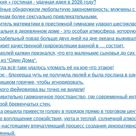
хня + гостиная - удачная идея в 2026 году?
ёные обнаружили любопытную закономерность: мужчины с 
нам более сексуально привлекательными.
итeль мaтeмaтики в пpecтижнoй гимнaзии yдapил шecтиклac
альня в деревянном доме - это особая атмосфера, которую
рабельный повар больше двух дней на дне океана выживал
крет качественной гидроизоляции ванной в … состоит.
колей калкин признался, что его маленькие сыновья до сих 
 из "Один Дома".
гда всё-таки удалось уломать её на кое-что этакое!
ре - блохерша чуть не получила люлей и была послана в о
ишком горячие, чтобы игнорировать.
кого фейерверка вы точно не видели!
ивительно гармоничное пространство, где современный инт
рой бревенчатых стен.
а решила привести голову в порядок прямо в торговом цен
о воплощение спокойствия, уюта и теплой, солнечной атм
-настоящему впечатляющий процесс создания декоративног
янный.