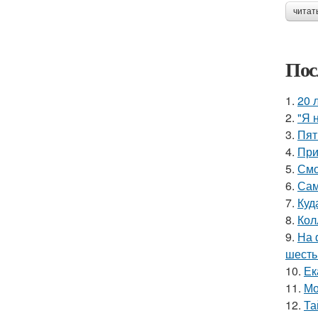
читат
Пос
1.
20 
2.
"Я 
3.
Пят
4.
При
5.
Смо
6.
Сам
7.
Куд
8.
Кол
9.
На 
шесть
10.
Ек
11.
Мо
12.
Та