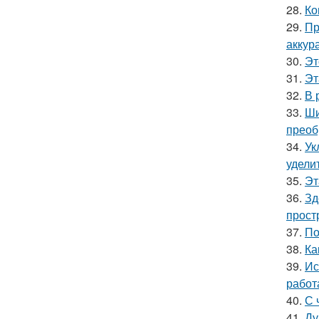
28.
Ко
29.
Пр
аккур
30.
Эт
31.
Эт
32.
В 
33.
Ши
преоб
34.
Ук
удели
35.
Эт
36.
Зд
прост
37.
По
38.
Ка
39.
Ис
работ
40.
С 
41.
Ду