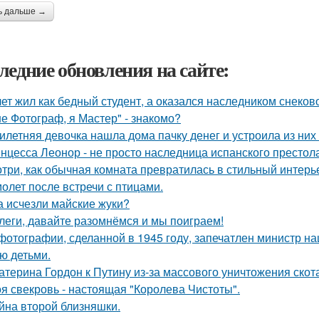
ь дальше →
ледние обновления на сайте:
лет жил как бедный студент, а оказался наследником снеков
не Фотограф, я Мастер" - знакомо?
илетняя девочка нашла дома пачку денег и устроила из них
нцесса Леонор - не просто наследница испанского престол
три, как обычная комната превратилась в стильный интерь
олет после встречи с птицами.
а исчезли майские жуки?
леги, давайте разомнёмся и мы поиграем!
фотографии, сделанной в 1945 году, запечатлен министр н
ю детьми.
атерина Гордон к Путину из-за массового уничтожения скот
я свекровь - настоящая "Королева Чистоты".
йна второй близняшки.