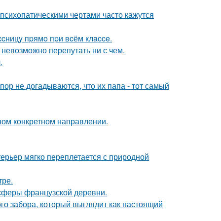
психопатическими чертами часто кажутся
cницy пpямo пpи вcём клacce.
 невозможно перепутать ни с чем.
.
пор не догадываются, что их папа - тот самый
дном конкретном направлении.
ерьер мягко переплетается с природной
тре.
осферы французской деревни.
о забора, который выглядит как настоящий