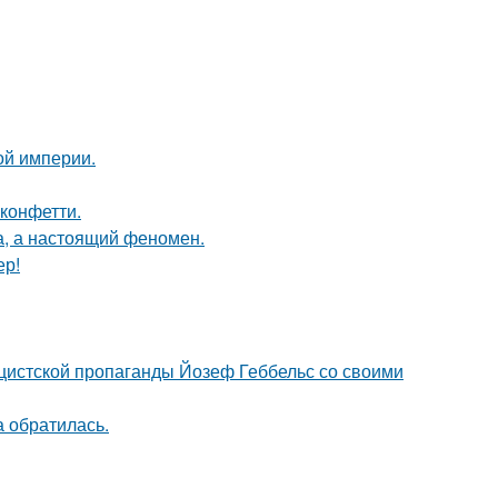
ой империи.
 конфетти.
а, а настоящий феномен.
ер!
ацистской пропаганды Йозеф Геббельс со своими
а обратилась.