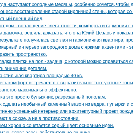
гда наступают холодные месяцы, особенно хочется, чтобы 
оцесс восстановления старой кирпичной стены, которая со
атный внешний вид.
от дом - воплощение элегантности, комфорта и гармонии с 
а дамочка, решила доказать, что она Юлий Цезарь и показат
результате получилась светлая и гармоничная квартира, пр
карный интерьер загородного дома с яркими акцентами - эт
разить пространство.
ладка плитки на пол - задача, с которой можно справиться с
ть внимание деталям.
а стильная квартира площадью 40 кв.
есь комфорт встречается с выразительностью: уютные зоны
ранство максимально эффективно.
ка это просто булыжник, разрезанный пополам.
к сделать необычный каменный вазон из ведра, пупырки и с
тинно успешный интерьер или архитектурный проект рождае
ают в союзе, а не в противостоянии.
чем хорошо сочетается серый цвет: основные идеи.
маю, слова здесь действительно лишние.