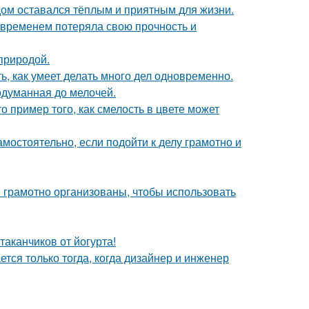
дом оставался тёплым и приятным для жизни.
 временем потеряла свою прочность и
природой.
ь, как умеет делать много дел одновременно.
одуманная до мелочей.
о пример того, как смелость в цвете может
амостоятельно, если подойти к делу грамотно и
 грамотно организованы, чтобы использовать
таканчиков от йогурта!
тся только тогда, когда дизайнер и инженер