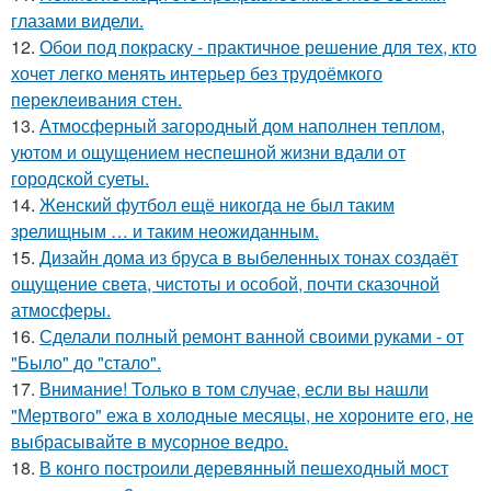
глазами видели.
12.
Обои под покраску - практичное решение для тех, кто
хочет легко менять интерьер без трудоёмкого
переклеивания стен.
13.
Атмосферный загородный дом наполнен теплом,
уютом и ощущением неспешной жизни вдали от
городской суеты.
14.
Женский футбол ещё никогда не был таким
зрелищным … и таким неожиданным.
15.
Дизайн дома из бруса в выбеленных тонах создаёт
ощущение света, чистоты и особой, почти сказочной
атмосферы.
16.
Сделали полный ремонт ванной своими руками - от
"Было" до "стало".
17.
Внимание! Только в том случае, если вы нашли
"Мертвого" ежа в холодные месяцы, не хороните его, не
выбрасывайте в мусорное ведро.
18.
В конго построили деревянный пешеходный мост