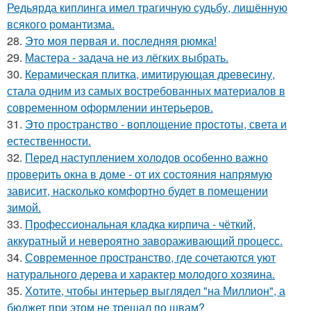
Редьярда киплинга имел трагичную судьбу, лишённую
всякого романтизма.
28.
Это моя первая и. последняя рюмка!
29.
Мастера - задача не из лёгких выбрать.
30.
Керамическая плитка, имитирующая древесину,
стала одним из самых востребованных материалов в
современном оформлении интерьеров.
31.
Это пространство - воплощение простоты, света и
естественности.
32.
Перед наступлением холодов особенно важно
проверить окна в доме - от их состояния напрямую
зависит, насколько комфортно будет в помещении
зимой.
33.
Профессиональная кладка кирпича - чёткий,
аккуратный и невероятно завораживающий процесс.
34.
Современное пространство, где сочетаются уют
натурального дерева и характер молодого хозяина.
35.
Хотите, чтобы интерьер выглядел "на Миллион", а
бюджет при этом не трещал по швам?