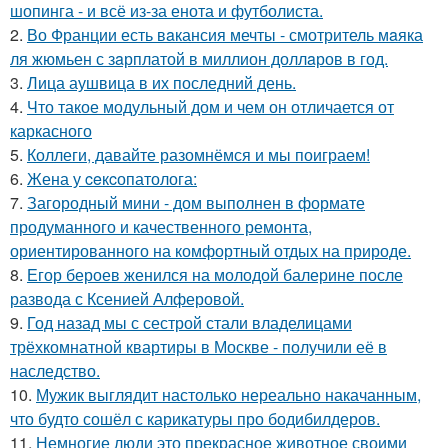
шопинга - и всё из-за енота и футболиста.
2.
Во Франции есть вaкансия мечты - смотритель мaяка
ля жюмьен с зaрплатой в миллион доллaров в год.
3.
Лица аушвица в их последний день.
4.
Что такое модульный дом и чем он отличается от
каркасного
5.
Коллеги, давайте разомнёмся и мы поиграем!
6.
Жена у ceкcопатолога:
7.
Загородный мини - дом выполнен в формате
продуманного и качественного ремонта,
ориентированного на комфортный отдых на природе.
8.
Егор бероев женился на молодой балерине после
развода с Ксенией Алферовой.
9.
Год назад мы с сестрой стали владелицами
трёхкомнатной квартиры в Москве - получили её в
наследство.
10.
Мужик выглядит настолько нереально накачанным,
что будто сошёл с карикатуры про бодибилдеров.
11.
Немногие люди это прекрасное животное своими