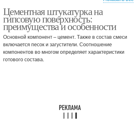
Цементная штукатурка на
Штукатурки для
Штукатурки для
гипсовую поверхность:
гипсовой стены
выравнивания
преимущества и особенности
Основной компонент – цемент. Также в состав смеси
Штукатурки на
включается песок и загустители. Соотношение
Стен перед нанесением
гипсовую стену
компонентов во многом определяет характеристики
готового состава.
Штукатурки на
Штукатурки на гипс
гипсовой основе