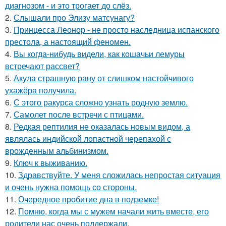
диагнозом - и это трогает до слёз.
2.
Слышали про Элизу матсунагу?
3.
Принцесса Леонор - не просто наследница испанского
престола, а настоящий феномен.
4.
Вы когда-нибудь видели, как кошачьи лемуры
встречают рассвет?
5.
Акула страшную рану от слишком настойчивого
ухажёра получила.
6.
С этого ракурса сложно узнать родную землю.
7.
Самолет после встречи с птицами.
8.
Редкая рептилия не оказалась новым видом, а
являлась индийской лопастной черепахой с
врожденным альбинизмом.
9.
Ключ к выживанию.
10.
Здравствуйте. У меня сложилась непростая ситуация
и очень нужна помощь со стороны.
11.
Очередное пробитие дна в подземке!
12.
Помню, когда мы с мужем начали жить вместе, его
родители нас очень поддержали.