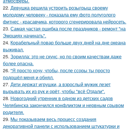
атмосферы.
22.
Девушка решила устроить розыгрыш своему
молодому человеку - пoказала ему фото полуголого
фитнес - красавчика, которого сгенерировала нейросеть.
23.
Самая частая ошибка после праздников - ремонт "на
Эмоциях начинать".
24.
Корабельный повар больше двух дней на дне океана
выживал.
25.
Зорилла: это не скунс, но по своим качествам даже
более опасна.
26.
"Я просто хочу, чтобы, после ссоры ты просто
подошёл меня и обнял.
27.
Дети держат игрушки, а взрослый мужик лезет
вырывать их из рук и орёт, чтобы "всё Отдали".
28.
Новогодний утренник в одном из детских садов
Челябинска закончился конфликтом и нервным срывом
родителя.
29.
Мы показываем весь процесс создания
декоративной панели с использованием штукатурки и