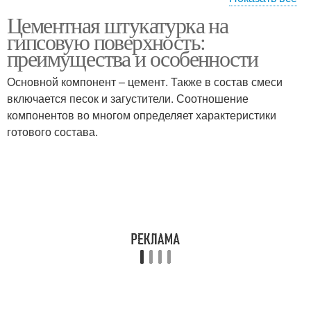
Цементная штукатурка на
Штукатурки для
Штукатурки на
гипсовую поверхность:
гипсовой стены
гипсовую стену
преимущества и особенности
Основной компонент – цемент. Также в состав смеси
Штукатурки на
включается песок и загустители. Соотношение
Штукатурки на гипс
гипсовой основе
компонентов во многом определяет характеристики
готового состава.