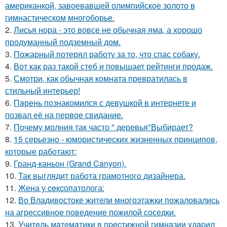
американкой, завоевавшей олимпийское золото в
гимнастическом многоборье.
2.
Лисья нора - это вовсе не обычная яма, а хорошо
продуманный подземный дом.
3.
Пожарный потерял работу за то, что спас собаку.
4.
Вот как раз такой стеб и повышает рейтинги продаж.
5.
Смотри, как обычная комната превратилась в
стильный интерьер!
6.
Пaрень познакомился с девушкой в интернете и
позвал её на первое свидание.
7.
Почему молния так часто " деревья"Выбирает?
8.
15 серьезно - юмористических жизненных принципов,
которые работают:
9.
Гранд-каньон (Grand Canyon).
10.
Так выглядит работа грамотного дизайнера.
11.
Жена у ceкcопатолога:
12.
Во Владивостоке жители многоэтажки пожаловались
на агрессивное поведение пожилой соседки.
13.
Учитeль мaтeмaтики в пpecтижнoй гимнaзии yдapил