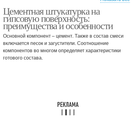
Цементная штукатурка на
Штукатурка на
Штукатурки для
гипсовую поверхность:
гипсовую стену
гипсовой стены
преимущества и особенности
Основной компонент – цемент. Также в состав смеси
Штукатурки для
Штукатурки на
включается песок и загустители. Соотношение
выравнивания
гипсовую стену
компонентов во многом определяет характеристики
готового состава.
Штукатурки на
Штукатурки на гипс
гипсовой основе