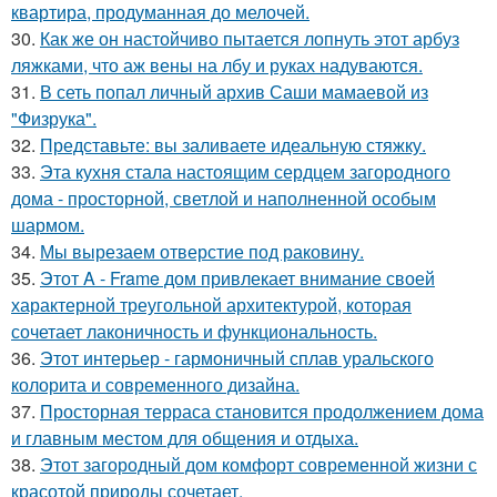
квартира, продуманная до мелочей.
30.
Как же он настойчиво пытается лопнуть этот арбуз
ляжками, что аж вены на лбу и руках надуваются.
31.
В сеть попал личный архив Саши мамаевой из
"Физрука".
32.
Представьте: вы заливаете идеальную стяжку.
33.
Эта кухня стала настоящим сердцем загородного
дома - просторной, светлой и наполненной особым
шармом.
34.
Мы вырезаем отверстие под раковину.
35.
Этот A - Frame дом привлекает внимание своей
характерной треугольной архитектурой, которая
сочетает лаконичность и функциональность.
36.
Этот интерьер - гармоничный сплав уральского
колорита и современного дизайна.
37.
Просторная терраса становится продолжением дома
и главным местом для общения и отдыха.
38.
Этот загородный дом комфорт современной жизни с
красотой природы сочетает.