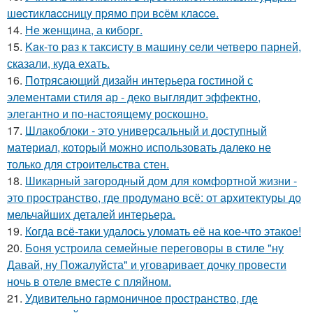
шecтиклaccницy пpямo пpи вcём клacce.
14.
Не женщина, а киборг.
15.
Kaк-то paз к таксисту в машину ceли четверо парней,
сказали, куда ехать.
16.
Потрясающий дизайн интерьера гостиной с
элементами стиля ар - деко выглядит эффектно,
элегантно и по-настоящему роскошно.
17.
Шлакоблоки - это универсальный и доступный
материал, который можно использовать далеко не
только для строительства стен.
18.
Шикарный загородный дом для комфортной жизни -
это пространство, где продумано всё: от архитектуры до
мельчайших деталей интерьера.
19.
Когда всё-таки удалось уломать её на кое-что этакое!
20.
Боня устроила семейные переговоры в стиле "ну
Давай, ну Пожалуйста" и уговаривает дочку провести
ночь в отеле вместе с пляйном.
21.
Удивительно гармоничное пространство, где