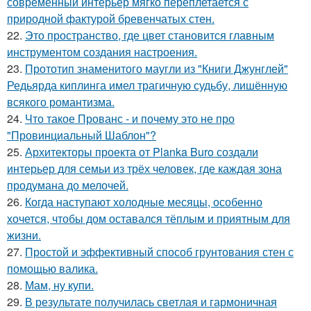
современный интерьер мягко переплетается с
природной фактурой бревенчатых стен.
22.
Это пространство, где цвет становится главным
инструментом создания настроения.
23.
Прототип знаменитого маугли из "Книги Джунглей"
Редьярда киплинга имел трагичную судьбу, лишённую
всякого романтизма.
24.
Что такое Прованс - и почему это не про
"Провинциальный Шаблон"?
25.
Архитекторы проекта от Planka Buro создали
интерьер для семьи из трёх человек, где каждая зона
продумана до мелочей.
26.
Когда наступают холодные месяцы, особенно
хочется, чтобы дом оставался тёплым и приятным для
жизни.
27.
Простой и эффективный способ грунтования стен с
помощью валика.
28.
Мам, ну купи.
29.
В результате получилась светлая и гармоничная