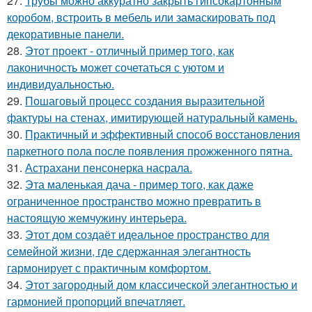
27.
Трубы можно аккуратно закрыть гипсокартонным
коробом, встроить в мебель или замаскировать под
декоративные панели.
28.
Этот проект - отличный пример того, как
лаконичность может сочетаться с уютом и
индивидуальностью.
29.
Пошаговый процесс создания выразительной
фактуры на стенах, имитирующей натуральный камень.
30.
Практичный и эффективный способ восстановления
паркетного пола после появления прожженного пятна.
31.
Астрахани пенсонерка насрала.
32.
Эта маленькая дача - пример того, как даже
ограниченное пространство можно превратить в
настоящую жемчужину интерьера.
33.
Этот дом создаёт идеальное пространство для
семейной жизни, где сдержанная элегантность
гармонирует с практичным комфортом.
34.
Этот загородный дом классической элегантностью и
гармонией пропорций впечатляет.