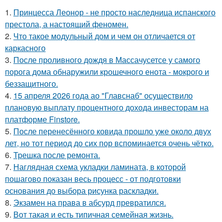
1.
Принцесса Леонор - не просто наследница испанского
престола, а настоящий феномен.
2.
Что такое модульный дом и чем он отличается от
каркасного
3.
После проливного дождя в Массачусетсе у самого
порога дома обнаружили крошечного енота - мокрого и
беззащитного.
4.
15 апреля 2026 года ао "Главснаб" осуществило
плановую выплату процентного дохода инвесторам на
платформе Finstore.
5.
После перенесённого ковида прошло уже около двух
лет, но тот период до сих пор вспоминается очень чётко.
6.
Трешка после ремонта.
7.
Наглядная схема укладки ламината, в которой
пошагово показан весь процесс - от подготовки
основания до выбора рисунка раскладки.
8.
Экзамен на права в абсурд превратился.
9.
Вот такая и есть типичная семейная жизнь.