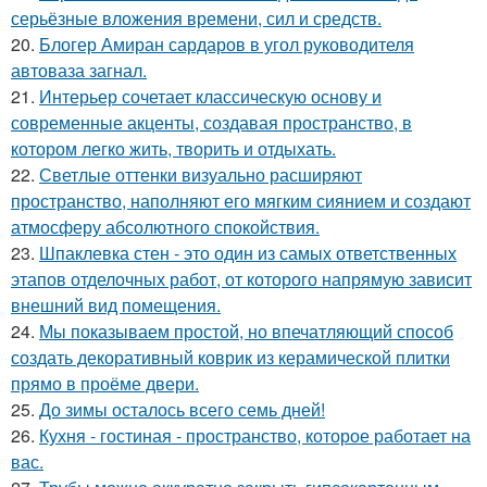
серьёзные вложения времени, сил и средств.
20.
Блогер Амиран сардаров в угол руководителя
автоваза загнал.
21.
Интерьер сочетает классическую основу и
современные акценты, создавая пространство, в
котором легко жить, творить и отдыхать.
22.
Светлые оттенки визуально расширяют
пространство, наполняют его мягким сиянием и создают
атмосферу абсолютного спокойствия.
23.
Шпаклевка стен - это один из самых ответственных
этапов отделочных работ, от которого напрямую зависит
внешний вид помещения.
24.
Мы показываем простой, но впечатляющий способ
создать декоративный коврик из керамической плитки
прямо в проёме двери.
25.
До зимы осталось всего семь дней!
26.
Кухня - гостиная - пространство, которое работает на
вас.