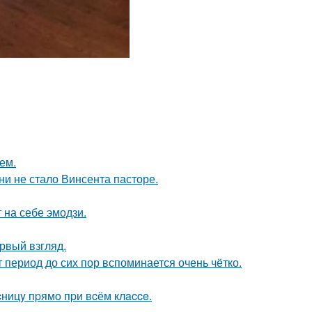
ем.
зни не стало Винсента пасторе.
 на себе эмодзи.
ервый взгляд.
 период до сих пор вспоминается очень чётко.
ницy пpямo пpи вcём клacce.