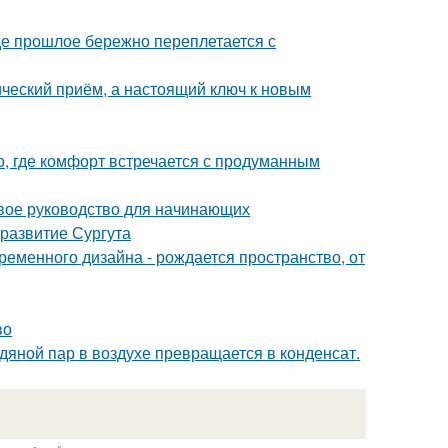
где прошлое бережно переплетается с
ический приём, а настоящий ключ к новым
о, где комфорт встречается с продуманным
вое руководство для начинающих
развитие Сургута
временного дизайна - рождается пространство, от
во
одяной пар в воздухе превращается в конденсат.