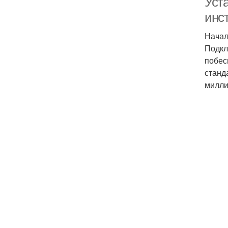
Уст
инс
Начал
Подкл
побес
станд
милли