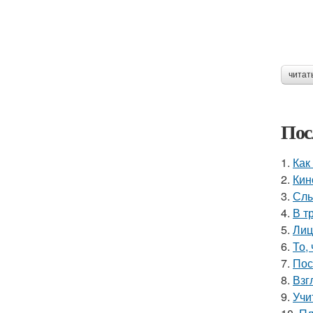
читат
Пос
1.
Как
2.
Кин
3.
Слы
4.
В т
5.
Лиц
6.
То,
7.
Пос
8.
Взг
9.
Учи