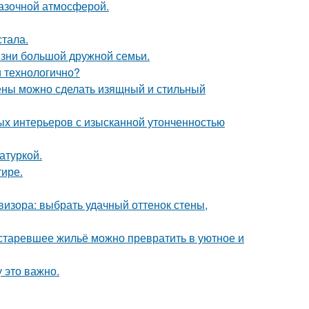
казочной атмосферой.
тала.
зни большой дружной семьи.
и технологично?
тены можно сделать изящный и стильный
ых интерьеров с изысканной утонченностью
атуркой.
тире.
визора: выбрать удачный оттенок стены,
устаревшее жильё можно превратить в уютное и
 это важно.