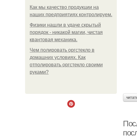
Как мы качество продукции на
наших предприятиях контролируем.
Физики нашли в удаче скрытый
порядок - никакой магии, чистая
квантовая механика.
Чем полировать оргстекло в
домашних условиях. Как
отполировать оргстекло своими
руками?
читат
Пос
пос