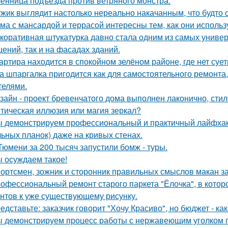
енница подъезда против ветряного монстра.
жик выглядит настолько нереально накачанным, что будто 
ма с мансардой и террасой интересны тем, как они исполь
коративная штукатурка давно стала одним из самых униве
ений, так и на фасадах зданий.
артира находится в спокойном зелёном районе, где нет суе
а шпаргалка пригодится как для самостоятельного ремонта,
телями.
зайн - проект бревенчатого дома выполнен лаконично, сти
тическая иллюзия или магия зеркал?
 демонстрируем профессиональный и практичный лайфхак 
льных планок) даже на кривых стенах.
Тюмени за 200 тысяч запустили бомж - туры.
 осуждаем такое!
ортсмен, зожник и сторонник правильных смыслов макан за
офессиональный ремонт старого паркета "Ёлочка", в котор
нтов к уже существующему рисунку.
едставьте: заказчик говорит "Хочу Красиво", но бюджет - ка
 демонстрируем процесс работы с нержавеющим уголком п