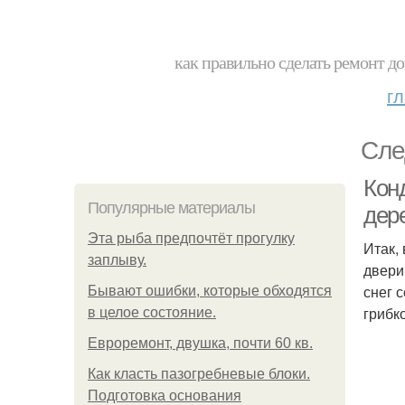
как правильно сделать ремонт до
г
Сле
Кон
Популярные материалы
дер
Эта рыба предпочтёт прогулку
Итак,
заплыву.
двери
снег 
Бывают ошибки, которые обходятся
грибк
в целое состояние.
Евроремонт, двушка, почти 60 кв.
Как класть пазогребневые блоки.
Подготовка основания