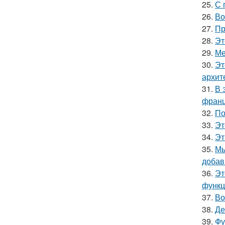
25.
С 
26.
Во
27.
Пр
28.
Эт
29.
Ме
30.
Эт
архит
31.
В 
франц
32.
По
33.
Эт
34.
Эт
35.
Мы
добав
36.
Эт
функц
37.
Во
38.
Де
39.
Фу