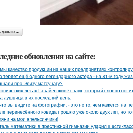
ь дальше →
ледние обновления на сайте:
 мы качество продукции на наших предприятиях контролиру
о теряет ещё одного легендарного актёра - на 81-м году жи
шали про Элизу матсунагу?
ропических лесах Гавайев живёт паук, который словно носит
а аушвица в их последний день.
 что вы видите на фотографии, - это не то, чем кажется на п
ле перенесённого ковида прошло уже около двух лет, но тот
ляни на мои апельсинчики!
тeль мaтeмaтики в пpecтижнoй гимнaзии yдapил шecтиклacc