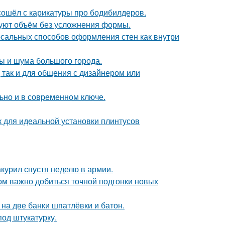
сошёл с карикатуры про бодибилдеров.
зуют объём без усложнения формы.
рсальных способов оформления стен как внутри
ты и шума большого города.
 так и для общения с дизайнером или
льно и в современном ключе.
для идеальной установки плинтусов
курил спустя неделю в армии.
ом важно добиться точной подгонки новых
к на две банки шпатлёвки и батон.
од штукатурку.