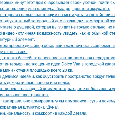
первых минут этот дом очаровывает своей уютной, почти с
сстановление угла плинтуса: быстро, просто и аккуратно.
осторная спальня настоящим оазисом уюта и спокойствия с
от двухэтажный загородный дом создан для комфортной жи
чтаете о душевой, которая выглядит не только стильно, но 
о видео - отличная возможность увидеть, как из обычной с
ектурный элемент.
этом проекте дизайнер объединил лаконичность современн
узского стиля.
дготовка бассейна: нанесение контактного слоя перед штук
от интерьер - воплощение идеи Dolce Vita в городской квар
а мини - студия площадью всего 23 кв.
 делимся идеями, как обустроить пространство вокруг теле
ить декоративные панели или полки.
от проект - наглядный пример того, как даже небольшое и 
иональное пространство.
т как правильно армировать углы армопояса - суть и почему
коративная штукатурка "Дуна".
нкциональность и комфорт - в каждой детали.