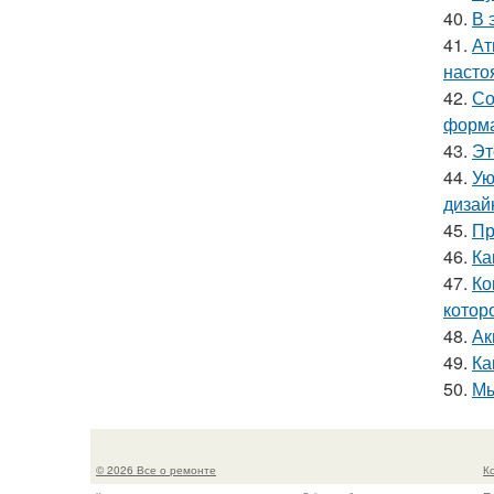
40.
В 
41.
Ат
насто
42.
Со
форма
43.
Эт
44.
Ую
дизай
45.
Пр
46.
Ка
47.
Ко
котор
48.
Ак
49.
Ка
50.
Мы
© 2026 Все о ремонте
К