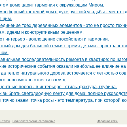
этом доме царит гармония с окружающим Миром.
мосферный гостевой дом в духе русской усадьбы - место, 
ящим.
единение трёх деревянных элементов - это не просто техн
м, идеям и конструктивным решениям.
от интерьер - воплощение спокойствия и гармонии.
тный дом для большой семьи с тремя детьми - пространств
ном.
авильная последовательность ремонта в квартире: пошаго
кие исторические события оказали наибольшее влияние на 
гда тепло натурального дерева встречается с легкостью со
ого невозможно отвести взгляд.
центные полосы в интерьере - стиль, фактура, глубина.
к выбрать светодиодную ленту для дома: полное руководст
 точно знаем: точка росы - это температура, при которой в
онтакты
Пользовательское соглашение
Обратная связь