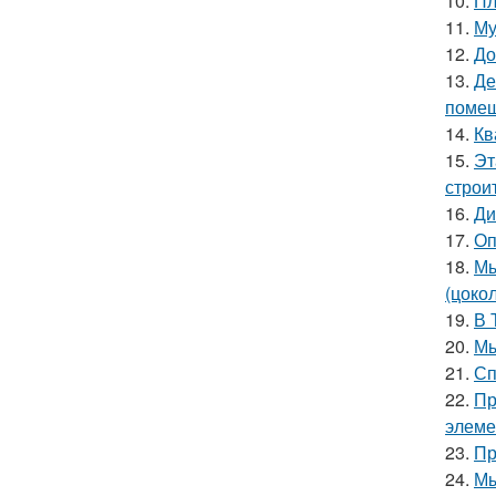
10.
Пл
11.
Му
12.
До
13.
Де
помещ
14.
Кв
15.
Эт
строи
16.
Ди
17.
Оп
18.
Мы
(цоко
19.
В 
20.
Мы
21.
Сп
22.
Пр
элеме
23.
Пр
24.
Мы