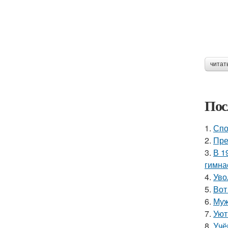
читат
Пос
1.
Спо
2.
Пре
3.
В 1
гимна
4.
Уво
5.
Вот
6.
Муж
7.
Уют
8.
Учё