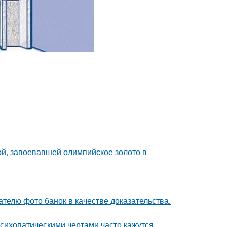
ой, завоевавшей олимпийское золото в
телю фото банок в качестве доказательства.
сихопатическими чертами часто кажутся