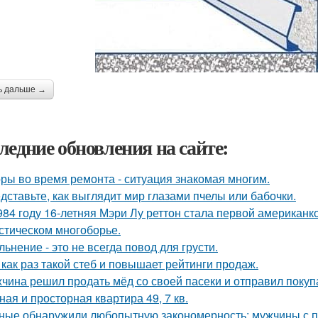
ь дальше →
ледние обновления на сайте:
ры во время ремонта - ситуация знакомая многим.
дставьте, как выглядит мир глазами пчелы или бабочки.
984 году 16-летняя Мэри Лу реттон стала первой американк
стическом многоборье.
льнение - это не всегда повод для грусти.
 как раз такой стеб и повышает рейтинги продаж.
чина решил продать мёд со своей пасеки и отправил покупа
ная и просторная квартира 49, 7 кв.
ные обнаружили любопытную закономерность: мужчины с п