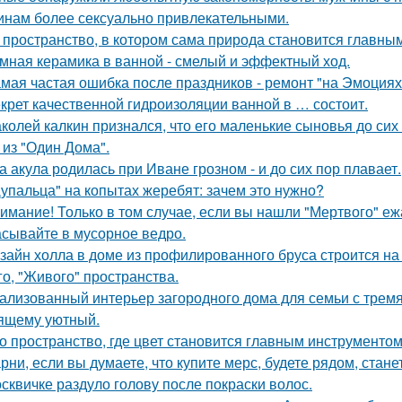
нам более сексуально привлекательными.
 пространство, в котором сама природа становится главны
мная керамика в ванной - смелый и эффектный ход.
мая частая ошибка после праздников - ремонт "на Эмоциях
крет качественной гидроизоляции ванной в … состоит.
колей калкин признался, что его маленькие сыновья до сих 
 из "Один Дома".
а акула родилась при Иване грозном - и до сих пор плавает.
упальца" на копытах жеребят: зачем это нужно?
имание! Только в том случае, если вы нашли "Мертвого" еж
сывайте в мусорное ведро.
зайн холла в доме из профилированного бруса строится на
го, "Живого" пространства.
ализованный интерьер загородного дома для семьи с тремя
ящему уютный.
о пространство, где цвет становится главным инструментом
рни, если вы думаете, что купите мерс, будете рядом, стан
сквичке раздуло голову после покраски волос.