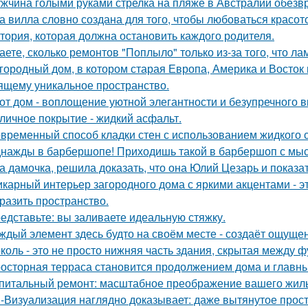
жчина голыми руками стрелка на пляже в Австралии обезв
а вилла словно создана для того, чтобы любоваться красот
тория, которая должна остановить каждого родителя.
аете, сколько ремонтов "Поплыло" только из-за того, что л
городный дом, в котором старая Европа, Америка и Восток
ящему уникальное пространство.
от дом - воплощение уютной элегантности и безупречного в
личное покрытие - жидкий асфальт.
временный способ кладки стен с использованием жидкого с
нажды в барбершопе! Приходишь такой в барбершоп с мысл
а дамочка, решила доказать, что она Юлий Цезарь и показат
карный интерьер загородного дома с яркими акцентами - эт
разить пространство.
едставьте: вы заливаете идеальную стяжку.
ждый элемент здесь будто на своём месте - создаёт ощущен
коль - это не просто нижняя часть здания, скрытая между 
осторная терраса становится продолжением дома и главны
питальный ремонт: масштабное преображение вашего жиль
-Визуализация наглядно доказывает: даже вытянутое прос