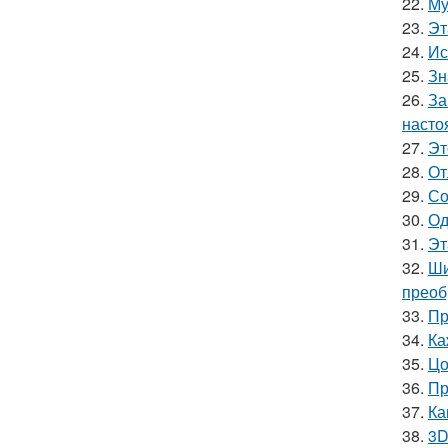
22.
Му
23.
Эт
24.
Ис
25.
Зн
26.
За
насто
27.
Эт
28.
От
29.
Со
30.
Од
31.
Эт
32.
Ши
преоб
33.
Пр
34.
Ка
35.
Цо
36.
Пр
37.
Ка
38.
3D