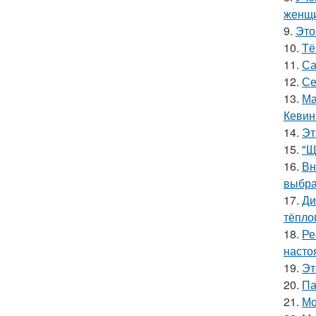
женщи
9.
Это
10.
Тё
11.
Са
12.
Се
13.
Ма
Кевин
14.
Эт
15.
"Щ
16.
Вн
выбра
17.
Ди
тёпло
18.
Ре
насто
19.
Эт
20.
Па
21.
Мо