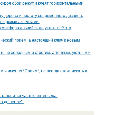
скроя обои режут и клеят горизонтальными
ту дерева и чистоту современного дизайна.
 с яркими акцентами.
тмосфера альпийского уюта - всё это
ический приём, а настоящий ключ к новым
ыть не холодным и строгим, а тёплым, уютным и
 и именно "Своим", не всегда стоит искать в
становится частью интерьера.
то дешевле".