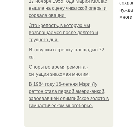
17 ноября 1955 года Мария Каллас
сохра
вышла на сцену чикагской оперы и
нужда
сорвала овации.
многи
Это крепость, в которую мы
возвращаемся после долгого и
трудного дня.
Из двушки в трешку, площадью 72
кв.
Споры во время ремонта -
ситуация знакомая многим.
В 1984 году 16-летняя Мэри Лу
реттон стала первой американкой,
завоевавшей олимпийское золото в
гимнастическом многоборье.