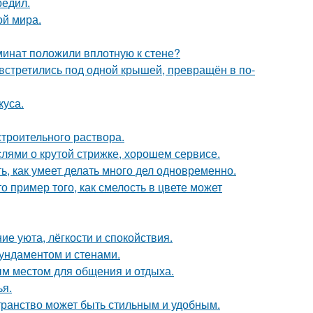
редил.
ой мира.
аминат положили вплотную к стене?
 встретились под одной крышей, превращён в по-
куса.
троительного раствора.
ями о крутой стрижке, хорошем сервисе.
ь, как умеет делать много дел одновременно.
о пример того, как смелость в цвете может
ие уюта, лёгкости и спокойствия.
фундаментом и стенами.
м местом для общения и отдыха.
я.
транство может быть стильным и удобным.