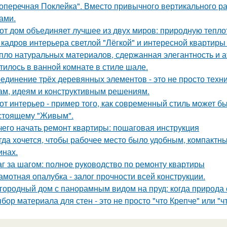
оперечная Поклейка". Вместо привычного вертикального ра
ами.
от дом объединяет лучшее из двух миров: природную тепло
 кадров интерьера светлой "Лёгкой" и интересной квартиры
пло натуральных материалов, сдержанная элегантность и а
тилось в ванной комнате в стиле шале.
единение трёх деревянных элементов - это не просто техн
м, идеям и конструктивным решениям.
от интерьер - пример того, как современный стиль может б
стоящему "Живым".
чего начать ремонт квартиры: пошаговая инструкция
гда хочется, чтобы рабочее место было удобным, компактным
инах.
г за шагом: полное руководство по ремонту квартиры
амотная опалубка - залог прочности всей конструкции.
городный дом с панорамным видом на пруд: когда природа 
бор материала для стен - это не просто "что Крепче" или "ч