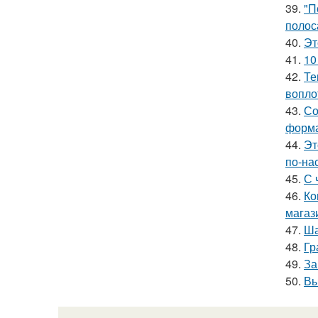
39.
"П
полос
40.
Эт
41.
10
42.
Те
вопло
43.
Со
форма
44.
Эт
по-на
45.
С 
46.
Ко
магаз
47.
Ша
48.
Гр
49.
За
50.
Вы