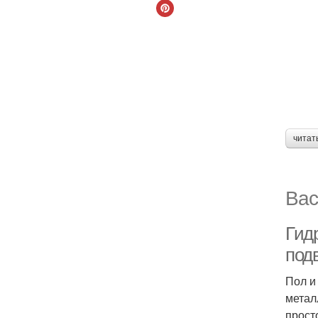
читат
Вас
Гид
под
Пол и
метал
прост