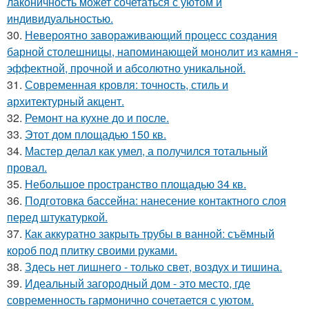
лаконичность может сочетаться с уютом и
индивидуальностью.
30.
Невероятно завораживающий процесс создания
барной столешницы, напоминающей монолит из камня -
эффектной, прочной и абсолютно уникальной.
31.
Современная кровля: точность, стиль и
архитектурный акцент.
32.
Ремонт на кухне до и после.
33.
Этот дом площадью 150 кв.
34.
Мастер делал как умел, а получился тотальный
провал.
35.
Небольшое пространство площадью 34 кв.
36.
Подготовка бассейна: нанесение контактного слоя
перед штукатуркой.
37.
Как аккуратно закрыть трубы в ванной: съёмный
короб под плитку своими руками.
38.
Здесь нет лишнего - только свет, воздух и тишина.
39.
Идеальный загородный дом - это место, где
современность гармонично сочетается с уютом.