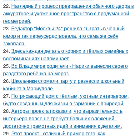
22.
Наглядный процесс превращения обычного двора в
аккуратное и ухоженное пространство с продуманной
геометрией.
23.
Редактор "Москвы 24" решила сыграть в чёрный
юмор и так переусердствовала, что сама же себя
закопала.
24.
Здесь каждая деталь о корнях и тёплых семейных
воспоминаниях напоминает.
25.
Во Владимире родители - Нарики вынесли своего
раздетого ребёнка на мороз.
26.
Школьники сломали парту и разнесли школьный
кабинет в Мариуполе.
27.
Потрясающий дом с тёплым, уютным интерьером,
будто созданным для жизни в гармонии с природой.
28.
Авторы проекта показали, что выразительность
интерьера вовсе не требует больших вложений -
достаточно грамотных идей и внимания к деталям.
29.
Этот проект - отличный пример того, как