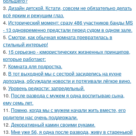
большего?
3.
Дизайн детской. Кстати, совсем не обязательно делать
всё ярким и режущим глаз.
4.
Исторический момент: сразу 486 участников банды MS
- 13 одновременно предстали перед судом в одном зале.
5.
Смотри, как обычная комната превратилась в
стильный интерьер!
6.
15 серьезно - юмористических жизненных принципов,
которые работают:
7.
Комната для подростка.
8.
В тот выходной мы с сестрой засиделись на кухне
допоздна, обсуждали новости и потягивали лёгкое вино.
9.
Уровень редкости: запредельный.
10.
После развода с мужем я одна воспитываю сына,
ему семь лет.
11.
Помню, когда мы с мужем начали жить вместе, его
родители нас очень поддержали.
12.
Декоративный камин своими руками.
13.
Мне уже 56, я одна после развода, живу в старенькой