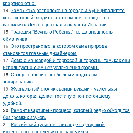
квартире отца.
14.
Замок кока расположен в городе и муниципалитете
кока, который входит в автономное сообщество
кастилия и Леон в центральной части Испании.
15.
Трагедия "Вечного Ребенка": когда внешность
обманчива.
16.
Это пространство, в котором сама природа
становится главным дизайнером.
17.
Дома с мансардой и террасой интересны тем, как они
используют объём без усложнения формы.
18.
Обзор спальни с необычным подходом к
зонированию.
19.
Журнальный столик своими руками - маленькая
деталь, которая делает гостиную по-настоящему
удобной.
20.
Ремонт квартиры - процесс, который редко обходится
без громких звуков.
21.
Российский турист в Таиланде с девушкой
интересного поведения познакомился.