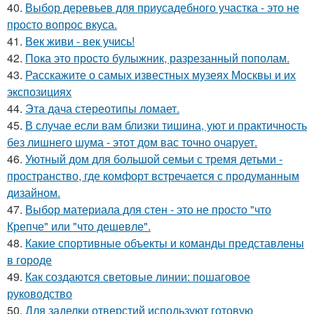
40.
Выбор деревьев для приусадебного участка - это не
просто вопрос вкуса.
41.
Век живи - век учись!
42.
Пока это просто булыжник, разрезанный пополам.
43.
Расскажите о самых известных музеях Москвы и их
экспозициях
44.
Эта дача стереотипы ломает.
45.
В случае если вам близки тишина, уют и практичность
без лишнего шума - этот дом вас точно очарует.
46.
Уютный дом для большой семьи с тремя детьми -
пространство, где комфорт встречается с продуманным
дизайном.
47.
Выбор материала для стен - это не просто "что
Крепче" или "что дешевле".
48.
Какие спортивные объекты и команды представлены
в городе
49.
Как создаются световые линии: пошаговое
руководство
50.
Для заделки отверстий используют готовую