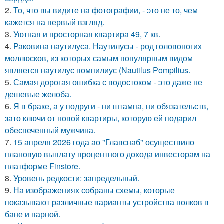
2.
То, что вы видите на фотографии, - это не то, чем
кажется на первый взгляд.
3.
Уютная и просторная квартира 49, 7 кв.
4.
Раковина наутилуса. Наутилусы - род головоногих
моллюсков, из которых самым популярным видом
является наутилус помпилиус (Nautilus Pompilius.
5.
Самая дорогая ошибка с водостоком - это даже не
дешевые желоба.
6.
Я в браке, а у подруги - ни штампа, ни обязательств,
зато ключи от новой квартиры, которую ей подарил
обеспеченный мужчина.
7.
15 апреля 2026 года ао "Главснаб" осуществило
плановую выплату процентного дохода инвесторам на
платформе Finstore.
8.
Уровень редкости: запредельный.
9.
На изображениях собраны схемы, которые
показывают различные варианты устройства полков в
бане и парной.