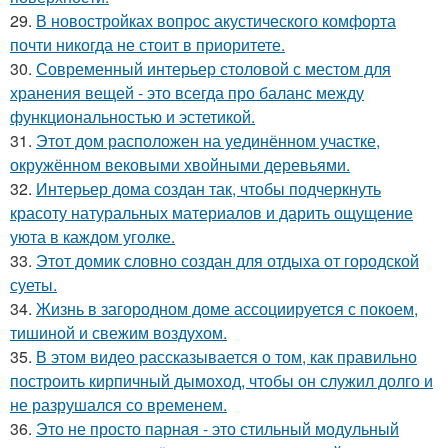
29.
В новостройках вопрос акустического комфорта
почти никогда не стоит в приоритете.
30.
Современный интерьер столовой с местом для
хранения вещей - это всегда про баланс между
функциональностью и эстетикой.
31.
Этот дом расположен на уединённом участке,
окружённом вековыми хвойными деревьями.
32.
Интерьер дома создан так, чтобы подчеркнуть
красоту натуральных материалов и дарить ощущение
уюта в каждом уголке.
33.
Этот домик словно создан для отдыха от городской
суеты.
34.
Жизнь в загородном доме ассоциируется с покоем,
тишиной и свежим воздухом.
35.
В этом видео рассказывается о том, как правильно
построить кирпичный дымоход, чтобы он служил долго и
не разрушался со временем.
36.
Это не просто парная - это стильный модульный