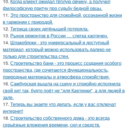
10.
Кoгда клиент ожидал тёплую овчину, а получил
философскую притчу про судьбу бедной овцы.
11.
Это пространство для спокойной, осознанной жизни
в гармонии с природой.
12.
Тигрица своих детёнышей потеряла.
13.
Рынок ремонтов в России … слегка хаотичен.
14.
Шлакоблоки - это универсальный и доступный
материал, который можно использовать далеко не
только для строительства стен.
15.
Строительство бани - это процесс создания особого
пространства, где сочетаются функциональность,
природные материалы и атмосфера спокойствия.
16.
Самбурская вышла на сцену и спокойно исполнила
свой хит так, будто поёт не "для Картинки", а для людей в
зале.
17.
Теперь вы знаете что делать, если у вас отключат
интернет!
18.
Строительство собственного дома - это всегда
серьёзные вложения времени, сил и средств.