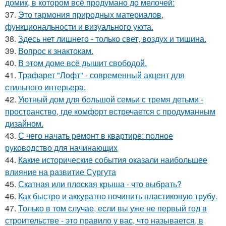
домик, в котором всё продумано до мелочей:
37.
Это гармония природных материалов,
функциональности и визуального уюта.
38.
Здесь нет лишнего - только свет, воздух и тишина.
39.
Вопрос к знактокам.
40.
В этом доме всё дышит свободой.
41.
Трафарет "Лофт" - современный акцент для
стильного интерьера.
42.
Уютный дом для большой семьи с тремя детьми -
пространство, где комфорт встречается с продуманным
дизайном.
43.
С чего начать ремонт в квартире: полное
руководство для начинающих
44.
Какие исторические события оказали наибольшее
влияние на развитие Сургута
45.
Скатная или плоская крыша - что выбрать?
46.
Как быстро и аккуратно починить пластиковую трубу.
47.
Только в том случае, если вы уже не первый год в
строительстве - это правило у вас, что называется, в