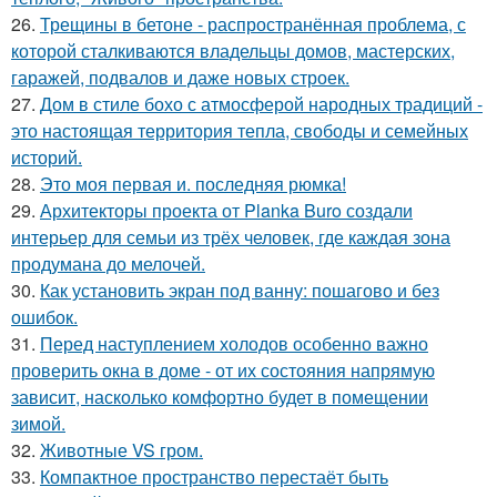
26.
Трещины в бетоне - распространённая проблема, с
которой сталкиваются владельцы домов, мастерских,
гаражей, подвалов и даже новых строек.
27.
Дом в стиле бохо с атмосферой народных традиций -
это настоящая территория тепла, свободы и семейных
историй.
28.
Это моя первая и. последняя рюмка!
29.
Архитекторы проекта от Planka Buro создали
интерьер для семьи из трёх человек, где каждая зона
продумана до мелочей.
30.
Как установить экран под ванну: пошагово и без
ошибок.
31.
Перед наступлением холодов особенно важно
проверить окна в доме - от их состояния напрямую
зависит, насколько комфортно будет в помещении
зимой.
32.
Животные VS гром.
33.
Компактное пространство перестаёт быть