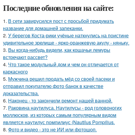
Последние обновления на сайте:
1.
В сети завирусился пост с просьбой придумать
название для домашней запеканки.
2.
У берегов Коста-рики учёные наткнулись на поистине
удивительное зрелище - ярко-оранжевую акулу - няньку.
3.
Вы когда-нибудь видели, как кошачьи лемуры
встречают рассвет?
4.
Что такое модульный дом и чем он отличается от
каркасного
5.
Мужчина решил продать мёд со своей пасеки и
отправил покупателю фото банок в качестве
доказательства.
6.
Наконец - то закончили ремонт нашей ванной.
7.
Раковина наутилуса. Наутилусы - род головоногих
моллюсков, из которых самым популярным видом
является наутилус помпилиус (Nautilus Pompilius.
8.
Фото и видео - это не ИИ или фотошоп.