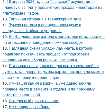
9.
15 апреля 2026 года ао "Главснаб" осуществило
плановую выплату процентного дохода инвесторам на
платформе Finstore.
10.
Типичная ситуация в тренажерном зале.
11.
Зумеры погром в арендованном доме в
свердловской области устроили.
12.
Во Владивостоке жители многоэтажки пожаловались
на агрессивное поведение пожилой соседки.
13.
Наглядная схема укладки ламината, в которой
пошагово показан весь процесс - от подготовки
основания до выбора рисунка раскладки.
14.
Я изначально задался вопросом: а зачем вообще
нужна такая дверь, ведь она картонная, вряд ли сможет
спасти от проникновения в дом.
15.
Имитация камня и кирпича уже давно заняла
прочное место в ремонте и отделке и по-прежнему
остаётся актуальной.
16.
Интересный факт о слонах.
17.
Не женщина, а киборг.