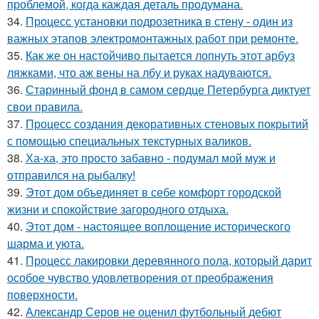
проблемой, когда каждая деталь продумана.
34.
Процесс установки подрозетника в стену - один из
важных этапов электромонтажных работ при ремонте.
35.
Как же он настойчиво пытается лопнуть этот арбуз
ляжками, что аж вены на лбу и руках надуваются.
36.
Старинный фонд в самом сердце Петербурга диктует
свои правила.
37.
Процесс создания декоративных стеновых покрытий
с помощью специальных текстурных валиков.
38.
Ха-ха, это просто забавно - подумал мой муж и
отправился на рыбалку!
39.
Этот дом объединяет в себе комфорт городской
жизни и спокойствие загородного отдыха.
40.
Этот дом - настоящее воплощение исторического
шарма и уюта.
41.
Процесс лакировки деревянного пола, который дарит
особое чувство удовлетворения от преображения
поверхности.
42.
Александр Серов не оценил футбольный дебют