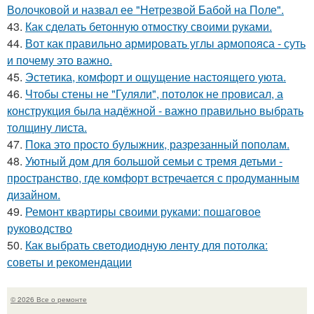
Волочковой и назвал ее "Нетрезвой Бабой на Поле".
43.
Как сделать бетонную отмостку своими руками.
44.
Вот как правильно армировать углы армопояса - суть
и почему это важно.
45.
Эстетика, комфорт и ощущение настоящего уюта.
46.
Чтобы стены не "Гуляли", потолок не провисал, а
конструкция была надёжной - важно правильно выбрать
толщину листа.
47.
Пока это просто булыжник, разрезанный пополам.
48.
Уютный дом для большой семьи с тремя детьми -
пространство, где комфорт встречается с продуманным
дизайном.
49.
Ремонт квартиры своими руками: пошаговое
руководство
50.
Как выбрать светодиодную ленту для потолка:
советы и рекомендации
© 2026 Все о ремонте