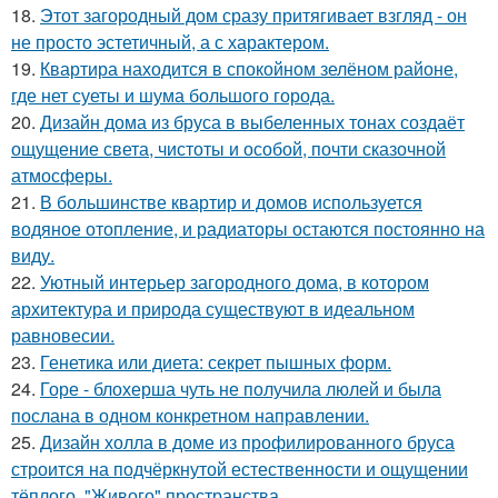
18.
Этот загородный дом сразу притягивает взгляд - он
не просто эстетичный, а с характером.
19.
Квартира находится в спокойном зелёном районе,
где нет суеты и шума большого города.
20.
Дизайн дома из бруса в выбеленных тонах создаёт
ощущение света, чистоты и особой, почти сказочной
атмосферы.
21.
В большинстве квартир и домов используется
водяное отопление, и радиаторы остаются постоянно на
виду.
22.
Уютный интерьер загородного дома, в котором
архитектура и природа существуют в идеальном
равновесии.
23.
Генетика или диета: секрет пышных форм.
24.
Горе - блохерша чуть не получила люлей и была
послана в одном конкретном направлении.
25.
Дизайн холла в доме из профилированного бруса
строится на подчёркнутой естественности и ощущении
тёплого, "Живого" пространства.