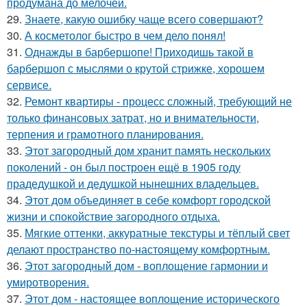
продумана до мелочей.
29.
Знаете, какую ошибку чаще всего совершают?
30.
А косметолог быстро в чем дело понял!
31.
Однажды в барбершопе! Приходишь такой в
барбершоп с мыслями о крутой стрижке, хорошем
сервисе.
32.
Ремонт квартиры - процесс сложный, требующий не
только финансовых затрат, но и внимательности,
терпения и грамотного планирования.
33.
Этот загородный дом хранит память нескольких
поколений - он был построен ещё в 1905 году
прадедушкой и дедушкой нынешних владельцев.
34.
Этот дом объединяет в себе комфорт городской
жизни и спокойствие загородного отдыха.
35.
Мягкие оттенки, аккуратные текстуры и тёплый свет
делают пространство по-настоящему комфортным.
36.
Этот загородный дом - воплощение гармонии и
умиротворения.
37.
Этот дом - настоящее воплощение исторического