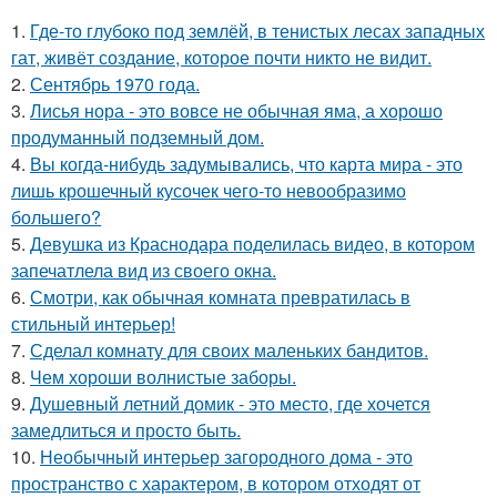
1.
Где-то глубоко под землёй, в тенистых лесах западных
гат, живёт создание, которое почти никто не видит.
2.
Сентябрь 1970 года.
3.
Лисья нора - это вовсе не обычная яма, а хорошо
продуманный подземный дом.
4.
Вы когда-нибудь задумывались, что карта мира - это
лишь крошечный кусочек чего-то невообразимо
большего?
5.
Девушка из Краснодара поделилась видео, в котором
запечатлела вид из своего окна.
6.
Смотри, как обычная комната превратилась в
стильный интерьер!
7.
Сделал комнату для своих маленьких бандитов.
8.
Чем хороши волнистые заборы.
9.
Душевный летний домик - это место, где хочется
замедлиться и просто быть.
10.
Необычный интерьер загородного дома - это
пространство с характером, в котором отходят от