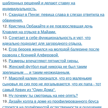
шаблонных решений и делают ставку на
индивидуальность.
11.
Скандал в Пензе: певица слава в слезах ответила на
обвинения.
12.
Кристина Орбакайте и ее повзрослевшая дочь
Клавдия на отдыхе в Майами.
13.
Сочетает в себе функциональность и уют, что
идеально подходит для загородного отдыха.
14.
Егор бероев женился на молодой балерине после
развода с Ксенией Алферовой.
15.
Размеры впечатляют пятнистой гиены.
16.
Женский футбол ещё никогда не был таким
зрелищным … и таким неожиданным.
17.
Маколей калкин признался, что его маленькие
сыновья до сих пор не догадываются, что их папа - тот
самый Кевин из "Один Дома".
18.
Ну почему ты смотришь на нее опять?
19.
Дизайн холла в доме из профилированного бруса
строится на подчёркнутой естественности и ощущении