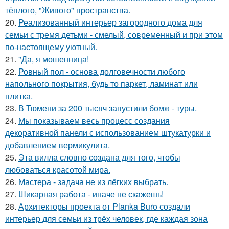
тёплого, "Живого" пространства.
20.
Реализованный интерьер загородного дома для
семьи с тремя детьми - смелый, современный и при этом
по-настоящему уютный.
21.
"Да, я мошенница!
22.
Ровный пол - основа долговечности любого
напольного покрытия, будь то паркет, ламинат или
плитка.
23.
В Тюмени за 200 тысяч запустили бомж - туры.
24.
Мы показываем весь процесс создания
декоративной панели с использованием штукатурки и
добавлением вермикулита.
25.
Эта вилла словно создана для того, чтобы
любоваться красотой мира.
26.
Мастера - задача не из лёгких выбрать.
27.
Шикарная работа - иначе не скажешь!
28.
Архитекторы проекта от Planka Buro создали
интерьер для семьи из трёх человек, где каждая зона