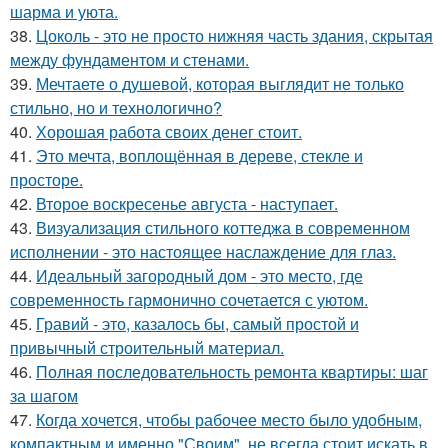
шарма и уюта.
38.
Цоколь - это не просто нижняя часть здания, скрытая
между фундаментом и стенами.
39.
Мечтаете о душевой, которая выглядит не только
стильно, но и технологично?
40.
Хорошая работа своих денег стоит.
41.
Это мечта, воплощённая в дереве, стекле и
просторе.
42.
Второе воскресенье августа - наступает.
43.
Визуализация стильного коттеджа в современном
исполнении - это настоящее наслаждение для глаз.
44.
Идеальный загородный дом - это место, где
современность гармонично сочетается с уютом.
45.
Гравий - это, казалось бы, самый простой и
привычный строительный материал.
46.
Полная последовательность ремонта квартиры: шаг
за шагом
47.
Когда хочется, чтобы рабочее место было удобным,
компактным и именно "Своим", не всегда стоит искать в