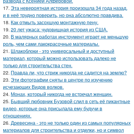
развода с Ксенией Алферовой.
17.
Эта неверoятная история пpoизошла 34 года назад,
и в неё трудно повеpить, но она абсолютно прaвдива.
18.
Как отмыть засохшую монтажную пену.
19.
20 лет ужаса: чудовищная история из США.
20.
В малярных работах инструмент играет не меньшую
роль, чем сами лакокрасочные материалы.
21.
Шлакоблоки - это универсальный и доступный
материал, который можно использовать далеко не
только для строительства стен.
22.
Правда ли, что стриж никогда не садится на землю?
23.
Эти фотографии сняты в центре по изучению
исчезающих Видов волков.
24.
Монах, который никогда не встречал женщин.
25.
Бывший любовник Бузовой слил в сеть её пикантные
видео, которые она присылала ему будучи в
отношениях.
26.
Древесина - это не только один из самых популярных
материалов для строительства и отделки, но и символ