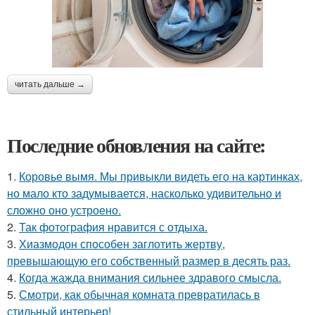
читать дальше →
Последние обновления на сайте:
1.
Коровье вымя. Мы привыкли видеть его на картинках,
но мало кто задумывается, насколько удивительно и
сложно оно устроено.
2.
Так фотография нравится с отдыха.
3.
Хиазмодон способен заглотить жертву,
превышающую его собственный размер в десять раз.
4.
Когда жажда внимания сильнее здравого смысла.
5.
Смотри, как обычная комната превратилась в
стильный интерьер!