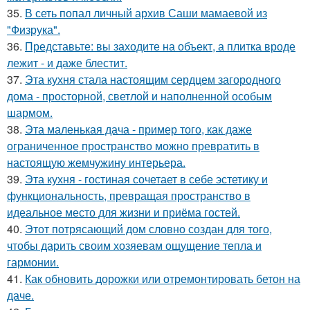
35.
В сеть попал личный архив Саши мамаевой из
"Физрука".
36.
Представьте: вы заходите на объект, а плитка вроде
лежит - и даже блестит.
37.
Эта кухня стала настоящим сердцем загородного
дома - просторной, светлой и наполненной особым
шармом.
38.
Эта маленькая дача - пример того, как даже
ограниченное пространство можно превратить в
настоящую жемчужину интерьера.
39.
Эта кухня - гостиная сочетает в себе эстетику и
функциональность, превращая пространство в
идеальное место для жизни и приёма гостей.
40.
Этот потрясающий дом словно создан для того,
чтобы дарить своим хозяевам ощущение тепла и
гармонии.
41.
Как обновить дорожки или отремонтировать бетон на
даче.