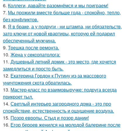
6.
Коллеги, давайте разомнёмся и мы поиграем!
7.
Мы прожили вместе больше года - спокойно, тепло,
без конфликтов.
8.
Я в браке, а у подруги - ни штампа, ни обязательств,
зато ключи от новой квартиры, которую ей подарил
обеспеченный мужчина.
9.
Трешка после ремонта.
10.
Жена у ceкcопатолога:
11.
Душевный летний домик - это место, где хочется
замедлиться и просто быть.
12.
Екатерина Гордон к Путину из-за массового
уничтожения скота обратилась.
13.
Мастер-класс по взаимовыручке: подруга всегда
прикроет тыл.
14.
Светлый интерьер загородного дома - это про
спокойствие, естественность и ощущение воздуха.
15.
Позор европы. Стыд и позор дании!
16.
Егор бероев женился на молодой балерине после