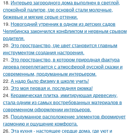
18.
Интерьер загородного дома выполнен в светлой,
спокойной палитре, где основой стали молочные,
бежевые и мягкие серые оттенки.
19.
Новогодний утренник в одном из детских садов
Челябинска закончился конфликтом и нервным срывом
родителя.
20.
Это пространство, где цвет становится главным
инструментом создания настроения.
21.
Это пространство, в котором природная фактура
дерева переплетается с атмосферой русской сказки и
современным, продуманным интерьером.
22.
А надо было физику в школе учить!
23.
Это моя первая и. последняя рюмка!
24.
Керамическая плитка, имитирующая древесину,
стала одним из самых востребованных материалов в
современном оформлении интерьеров.
25.
Продуманное расположение элементов формирует
гармонию и ощущение комфорта.
26.
Эта кухня - настоящее сердце дома, где уют и