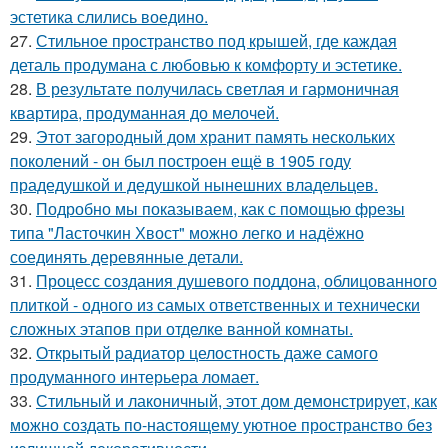
эстетика слились воедино.
27.
Стильное пространство под крышей, где каждая
деталь продумана с любовью к комфорту и эстетике.
28.
В результате получилась светлая и гармоничная
квартира, продуманная до мелочей.
29.
Этот загородный дом хранит память нескольких
поколений - он был построен ещё в 1905 году
прадедушкой и дедушкой нынешних владельцев.
30.
Подробно мы показываем, как с помощью фрезы
типа "Ласточкин Хвост" можно легко и надёжно
соединять деревянные детали.
31.
Процесс создания душевого поддона, облицованного
плиткой - одного из самых ответственных и технически
сложных этапов при отделке ванной комнаты.
32.
Открытый радиатор целостность даже самого
продуманного интерьера ломает.
33.
Стильный и лаконичный, этот дом демонстрирует, как
можно создать по-настоящему уютное пространство без