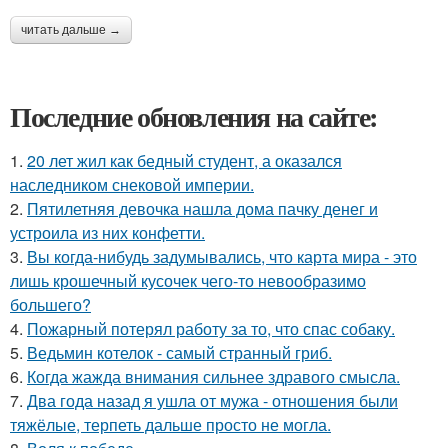
читать дальше →
Последние обновления на сайте:
1.
20 лет жил как бедный студент, а оказался
наследником снековой империи.
2.
Пятилетняя девочка нашла дома пачку денег и
устроила из них конфетти.
3.
Вы когда-нибудь задумывались, что карта мира - это
лишь крошечный кусочек чего-то невообразимо
большего?
4.
Пожарный потерял работу за то, что спас собаку.
5.
Ведьмин котелок - самый странный гриб.
6.
Когда жажда внимания сильнее здравого смысла.
7.
Два года назад я ушла от мужа - отношения были
тяжёлые, терпеть дальше просто не могла.