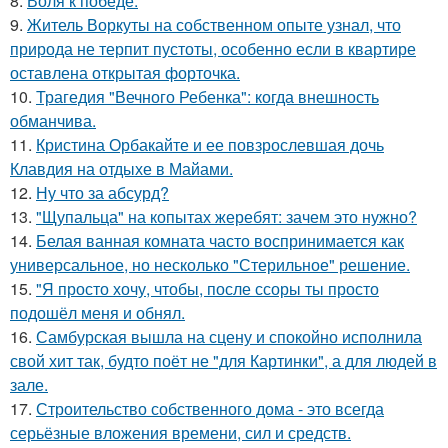
8.
Воля к победе.
9.
Житель Воркуты на собственном опыте узнал, что
природа не терпит пустоты, особенно если в квартире
оставлена открытая форточка.
10.
Трагедия "Вечного Ребенка": когда внешность
обманчива.
11.
Кристина Орбакайте и ее повзрослевшая дочь
Клавдия на отдыхе в Майами.
12.
Ну что за абсурд?
13.
"Щупальца" на копытах жеребят: зачем это нужно?
14.
Белая ванная комната часто воспринимается как
универсальное, но несколько "Стерильное" решение.
15.
"Я просто хочу, чтобы, после ссоры ты просто
подошёл меня и обнял.
16.
Самбурская вышла на сцену и спокойно исполнила
свой хит так, будто поёт не "для Картинки", а для людей в
зале.
17.
Строительство собственного дома - это всегда
серьёзные вложения времени, сил и средств.