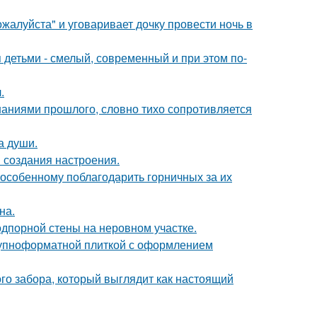
жалуйста" и уговаривает дочку провести ночь в
 детьми - смелый, современный и при этом по-
.
аниями прошлого, словно тихо сопротивляется
а души.
 создания настроения.
-особенному поблагодарить горничных за их
на.
дпорной стены на неровном участке.
рупноформатной плиткой с оформлением
о забора, который выглядит как настоящий