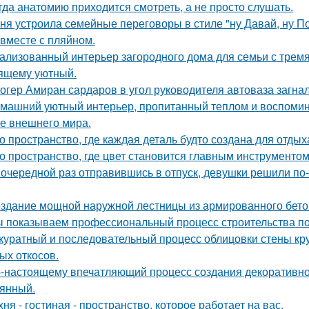
гда анатомию приходится смотреть, а не просто слушать.
ня устроила семейные переговоры в стиле "ну Давай, ну По
 вместе с пляйном.
ализованный интерьер загородного дома для семьи с тремя
ящему уютный.
огер Амиран сардаров в угол руководителя автоваза загнал
машний уютный интерьер, пропитанный теплом и воспомин
е внешнего мира.
о пространство, где каждая деталь будто создана для отдых
о пространство, где цвет становится главным инструментом
 очередной раз отправившись в отпуск, девушки решили по
здание мощной наружной лестницы из армированного бето
 показываем профессиональный процесс строительства по
куратный и последовательный процесс облицовки стены к
ых откосов.
-настоящему впечатляющий процесс создания декоративног
янный.
хня - гостиная - пространство, которое работает на вас.