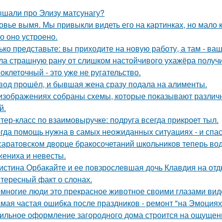
шали про Элизу матсунагу?
овье вымя. Мы привыкли видеть его на картинках, но мало 
о оно устроено.
ько представьте: вы приходите на новую работу, а там - ва
ла страшную рану от слишком настойчивого ухажёра получ
оклеточный - это уже не ругательство.
вод прошёл, и бывшая жена сразу подала на алименты.
изображениях собраны схемы, которые показывают различн
й.
тер-класс по взаимовыручке: подруга всегда прикроет тыл.
гда помощь нужна в самых неожиданных ситуациях - и спас
саратовском дворце бракосочетаний школьников теперь вод
жениха и невесты.
истина Орбакайте и ее повзрослевшая дочь Клавдия на от
тересный факт о слонах.
многие люди это прекрасное животное своими глазами вид
мая частая ошибка после праздников - ремонт "на Эмоциях
ильное оформление загородного дома строится на ощущении