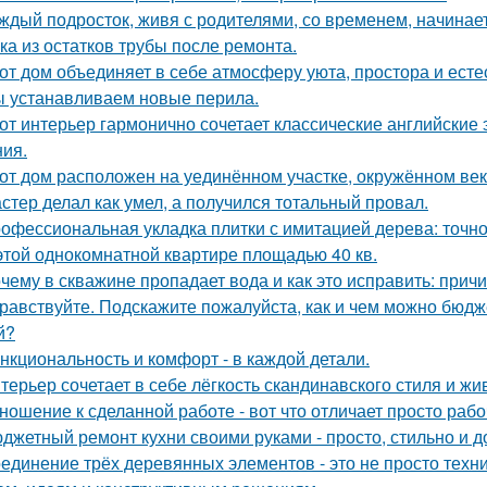
ждый подросток, живя с родителями, со временем, начинает
ка из остатков трубы после ремонта.
от дом объединяет в себе атмосферу уюта, простора и есте
 устанавливаем новые перила.
от интерьер гармонично сочетает классические английски
ия.
от дом расположен на уединённом участке, окружённом в
стер делал как умел, а получился тотальный провал.
офессиональная укладка плитки с имитацией дерева: точнос
этой однокомнатной квартире площадью 40 кв.
чему в скважине пропадает вода и как это исправить: прич
равствуйте. Подскажите пожалуйста, как и чем можно бюдж
й?
нкциональность и комфорт - в каждой детали.
терьер сочетает в себе лёгкость скандинавского стиля и ж
ношение к сделанной работе - вот что отличает просто рабо
джетный ремонт кухни своими руками - просто, стильно и д
единение трёх деревянных элементов - это не просто техн