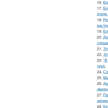
16.
Ко
17.
Бо
отеле
18.
Ре
насто
19.
Бл
20.
До
спешк
21.
Эт
22.
Эт
23.
"В
труд.
24.
Со
25.
Мы
26.
Ак
дверн
27.
По
дерев
28.
Ку