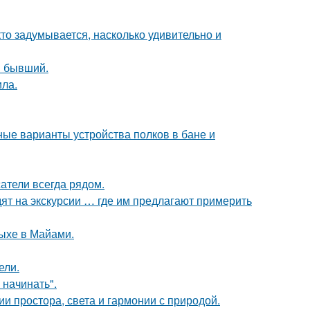
кто задумывается, насколько удивительно и
ш бывший.
ила.
ые варианты устройства полков в бане и
атели всегда рядом.
ят на экскурсии … где им предлагают примерить
дыхе в Майами.
ели.
 начинать".
 простора, света и гармонии с природой.