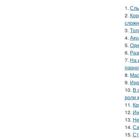
1.
Слы
2.
Кор
сложн
3.
Тол
4.
Аку
5.
Одн
6.
Раз
7.
На 
парно
8.
Мас
9.
Ино
10.
В 
роли 
11.
Кр
12.
Ин
13.
Не
14.
Са
15.
Ст