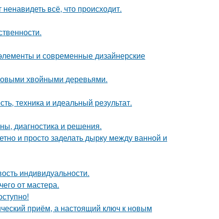
 ненавидеть всё, что происходит.
ственности.
е элементы и современные дизайнерские
ековыми хвойными деревьями.
ть, техника и идеальный результат.
ины, диагностика и решения.
етно и просто заделать дырку между ванной и
ивость индивидуальности.
чего от мастера.
оступно!
ический приём, а настоящий ключ к новым