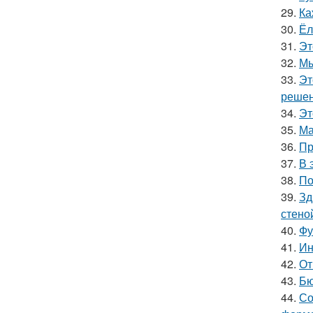
29.
Ка
30.
Ёл
31.
Эт
32.
Мы
33.
Эт
решен
34.
Эт
35.
Ма
36.
Пр
37.
В 
38.
По
39.
Зд
стено
40.
Фу
41.
Ин
42.
От
43.
Бю
44.
Со