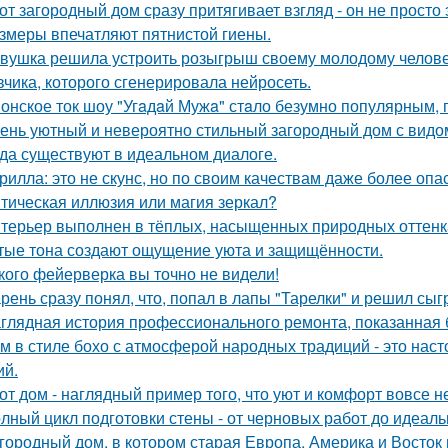
от загородный дом сразу притягивает взгляд - он не просто 
змеры впечатляют пятнистой гиены.
вушка решила устроить розыгрыш своему молодому человеку
вчика, которого сгенерировала нейросеть.
онское ток шоу "Угaдaй Мужa" стaло безумно популярным, п
ень уютный и невероятно стильный загородный дом с видом н
да существуют в идеальном диалоге.
рилла: это не скунс, но по своим качествам даже более опа
тическая иллюзия или магия зеркал?
терьер выполнен в тёплых, насыщенных природных оттенка
тые тона создают ощущение уюта и защищённости.
кого фейерверка вы точно не видели!
рень сразу понял, что, попал в лапы "Тарелки" и решил сыг
глядная история профессионального ремонта, показанная б
м в стиле бохо с атмосферой народных традиций - это нас
ий.
от дом - наглядный пример того, что уют и комфорт вовсе н
лный цикл подготовки стены - от черновых работ до идеаль
городный дом, в котором старая Европа, Америка и Восток