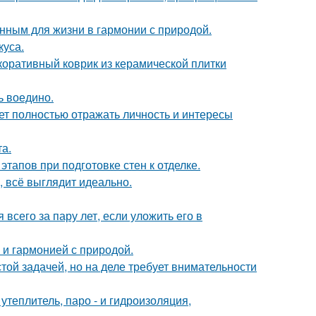
нным для жизни в гармонии с природой.
куса.
коративный коврик из керамической плитки
ь воедино.
ет полностью отражать личность и интересы
а.
тапов при подготовке стен к отделке.
, всё выглядит идеально.
всего за пару лет, если уложить его в
 и гармонией с природой.
ой задачей, но на деле требует внимательности
теплитель, паро - и гидроизоляция,