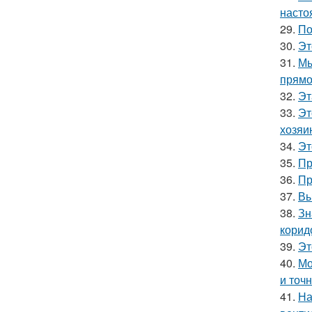
насто
29.
По
30.
Эт
31.
Мы
прямо
32.
Эт
33.
Эт
хозяи
34.
Эт
35.
Пр
36.
Пр
37.
Вы
38.
Зн
корид
39.
Эт
40.
Мо
и точн
41.
На