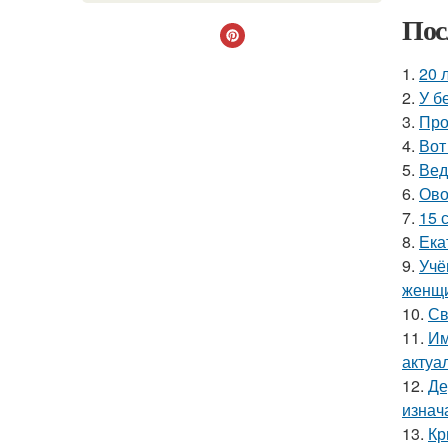
Пос
1.
20 
2.
У б
3.
Про
4.
Вот
5.
Вед
6.
Ово
7.
15 
8.
Ека
9.
Учё
женщи
10.
Св
11.
Им
актуа
12.
Де
изнач
13.
Кр