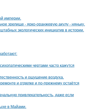
ой империи.
ное зрелище - ярко-оранжевую акулу - няньку.
сштабных экологических инициатив в истории.
работают:
сихопатическими чертами часто кажутся
стественность и ощущение воздуха.
 ремонте и отделке и по-прежнему остаётся
ачальную привлекательность, даже если
дыхе в Майами.