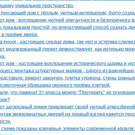
ящему уникальное пространство.
трясающий дом с тёплым, уютным интерьером, будто созда
от дом - воплощение уютной элегантности и безупречного в
 показываем простой, но впечатляющий способ создать де
 в проёме двери.
а кухня - настоящее сердце дома, где уют и эстетика слилис
от реализованный проект демонстрирует, как интерьер мож
на.
от дом - настоящее воплощение исторического шарма и уют
оцесс монтажа штукатурных маяков - одного из важнейших э
едставьте: ремонт закончен, плитка уложена, стены ровные
сокоточная облицовка оконного проёма плиткой.
али, что ламинат 31 класса можно "Протереть" до основания 
оре?
от загородный домик привлекает своей уютной атмосферой
нтаж межкомнатных дверей на первый взгляд кажется прост
ости.
 схеме показаны ключевые элементы современной кровли: у