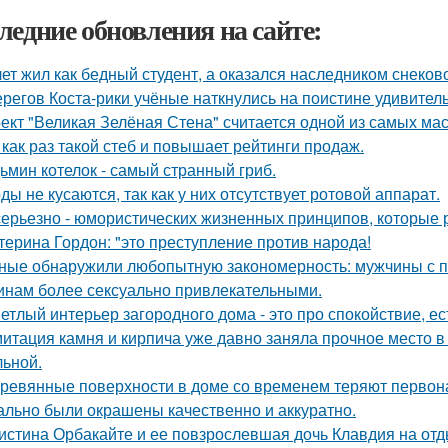
ледние обновления на сайте:
лет жил как бедный студент, а оказался наследником снеков
ерегов Коста-рики учёные наткнулись на поистине удивитель
ект "Великая Зелёная Стена" считается одной из самых ма
 как раз такой стеб и повышает рейтинги продаж.
ьмин котелок - самый странный гриб.
ды не кусаются, так как у них отсутствует ротовой аппарат.
серьезно - юмористических жизненных принципов, которые 
терина Гордон: "это преступление против народа!
ные обнаружили любопытную закономерность: мужчины с п
нам более сексуально привлекательными.
етлый интерьер загородного дома - это про спокойствие, е
итация камня и кирпича уже давно заняла прочное место в
льной.
ревянные поверхности в доме со временем теряют первон
ально были окрашены качественно и аккуратно.
истина Орбакайте и ее повзрослевшая дочь Клавдия на от