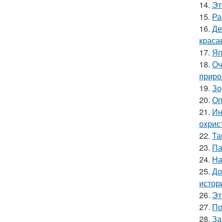
14.
Эт
15.
Ра
16.
Де
краса
17.
Яп
18.
Оч
приро
19.
Зо
20.
Оп
21.
Ин
охрис
22.
Та
23.
Па
24.
На
25.
До
истор
26.
Эт
27.
По
28.
За