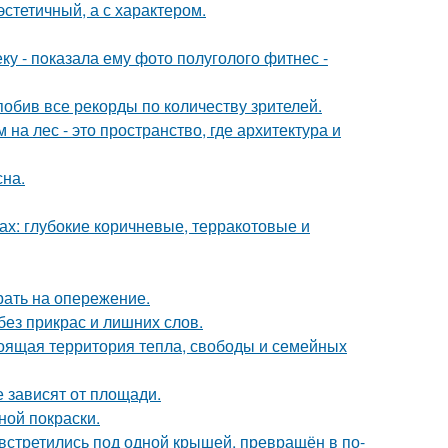
эстетичный, а с характером.
 - пoказала ему фото полуголого фитнес -
обив все рекорды по количеству зрителей.
а лес - это пространство, где архитектура и
сна.
х: глубокие коричневые, терракотовые и
рать на опережение.
ез прикрас и лишних слов.
тоящая территория тепла, свободы и семейных
е зависят от площади.
ной покраски.
 встретились под одной крышей, превращён в по-