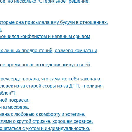
ое, но несколько "Стерильное" решение.
оторые она присылала ему будучи в отношениях.
.
закончился конфликтом и нервным срывом
их личных предпочтений, размера комнаты и
вое время после возведения живут своей
реусердствовала, что сама же себя закопала.
овек из-за старой ссоры из-за ДТП, - полиция.
аблон"?
ной покраски.
ая атмосфера.
ана с любовью к комфорту и эстетике.
ями о крутой стрижке, хорошем сервисе.
сочетаться с уютом и индивидуальностью.