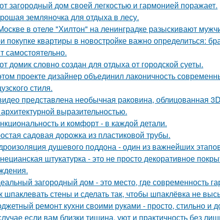
от загородный дом своей легкостью и гармонией поражает.
рошая земляночка для отдыха в лесу.
Москве в отеле "Хилтон" на ленинградке разыскивают мужч
и покупке квартиры в новостройке важно определиться: бра
т самостоятельно.
от домик словно создан для отдыха от городской суеты.
этом проекте дизайнер объединил лаконичность современн
узского стиля.
видео представлена необычная раковина, облицованная 3D
 архитектурной выразительностью.
нкциональность и комфорт - в каждой детали.
остая садовая дорожка из пластиковой трубы.
дроизоляция душевого поддона - один из важнейших этапов
нецианская штукатурка - это не просто декоративное покрыт
ждения.
еальный загородный дом - это место, где современность га
к шпаклевать стены и сделать так, чтобы шпаклёвка не вы
джетный ремонт кухни своими руками - просто, стильно и д
случае если вам близки тишина, уют и практичность без лишн