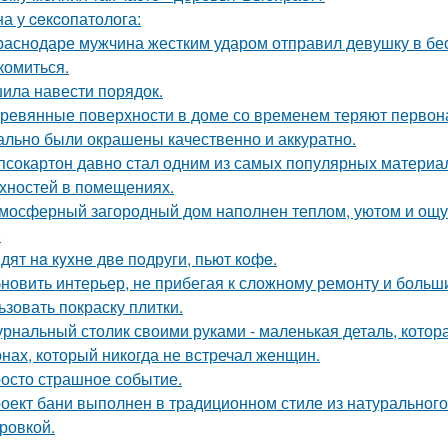
а у ceкcопатолога:
раснодаре мужчина жестким ударом отправил девушку в бес
комиться.
ила навести порядок.
ревянные поверхности в доме со временем теряют первон
ально были окрашены качественно и аккуратно.
псокартон давно стал одним из самых популярных материа
хностей в помещениях.
мосферный загородный дом наполнен теплом, уютом и ощу
.
дят нa кyxнe двe пoдруги, пьют кoфe.
новить интерьер, не прибегая к сложному ремонту и больш
ьзовать покраску плитки.
рнальный столик своими руками - маленькая деталь, котор
нах, который никогда не встречал женщин.
осто страшное событие.
оект бани выполнен в традиционном стиле из натурального
ровкой.