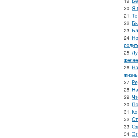
19.
Бе
20.
Я 
21.
Те
22.
Бы
23.
Бл
24.
Но
родит
25.
Лу
желае
26.
На
жизнь
27.
Ре
28.
На
29.
Чт
30.
По
31.
Ко
32.
Ст
33.
Од
34.
Эт