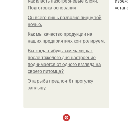
избеж
Как класть пазогребневые блоки.
устан
Подготовка основания
Он всего лишь развозил пиццу той
ночью.
Как мы качество продукции на
наших предприятиях контролируем.
Вы когда-нибудь замечали, как
после тяжелого дня настроение
поднимается от одного взгляда на
своего питомца?
Эта рыба предпочтёт прогулку
заплыву.