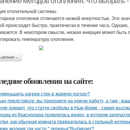
внение методов отопления: что выбрать 
ия отопительной системы.
торное отопление отличается низкой инертностью. Это зна
ей происходит быстро, практически в течение часа. Однако,
ревается. В некотором смысле, низкая инерция может быть п
ктировать температуру отопления.
ь дальше →
ледние обновления на сайте:
 уменьшить нагрев стен в жаркую погоду?
ько представьте: вы приходите на новую работу, а там - ва
гие думают, что статуя свободы в Нью-йорке - самая высок
ушка из Краснодара поделилась видео, в котором запечатле
три, как обычная комната превратилась в стильный интерь
ему молния так часто " деревья"Выбирает?