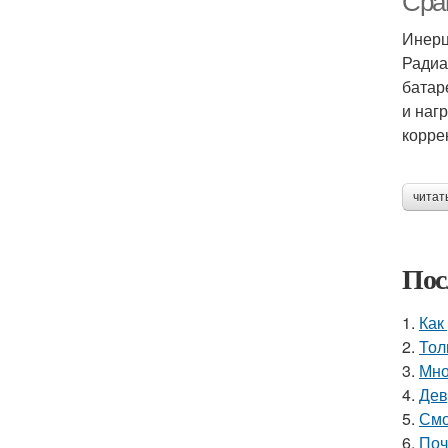
Сра
Инерц
Радиа
батар
и наг
корре
читат
Пос
1.
Как
2.
Тол
3.
Мно
4.
Дев
5.
Смо
6.
Поч