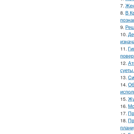
7.
Жен
8.
В К
позна
9.
Реш
10.
Де
изнач
11.
Ги
повер
12.
Ат
суеты
13.
Cи
14.
Об
испол
15.
Жу
16.
Мо
17.
Пр
18.
Пр
плани