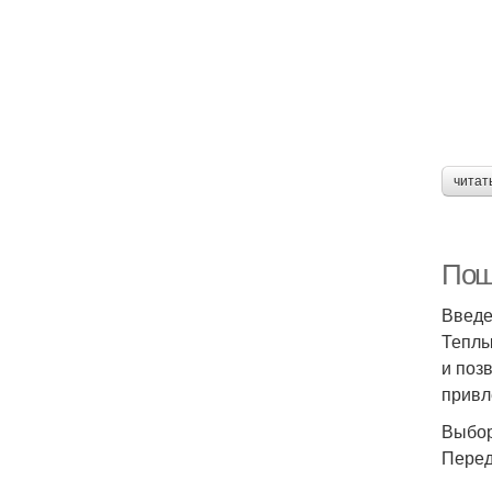
читат
Пош
Введ
Теплы
и поз
привл
Выбор
Перед