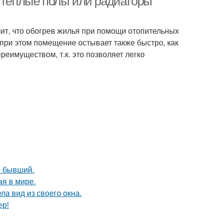
- теплые полы или радиаторы
чит, что обогрев жилья при помощи отопительных
 при этом помещение остывает также быстро, как
реимуществом, т.к. это позволяет легко
ш бывший.
ая в мире.
ла вид из своего окна.
ер!