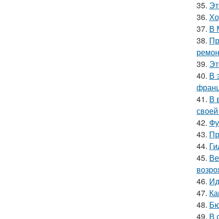
35.
Эт
36.
Хо
37.
В 
38.
Пр
ремон
39.
Эт
40.
В 
франц
41.
В 
своей
42.
Фу
43.
Пр
44.
Ги
45.
Ве
возро
46.
Ид
47.
Ка
48.
Бю
49.
В 