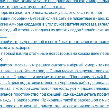
лая ванная комната часто воспринимается как универсальн
в интернет захожу не чтобы плакать.
перь вы знаете что делать, если у вас отключат интернет!
вший любовник Бузовой слил в сеть её пикантные видео, к
огер Амиран сардаров в угол руководителя автоваза загнал
вогодний утренник в одном из детских садов Челябинска 
еля.
чший интерьер гостиной в спокойных тонах зависит от ваш
мой атмосферы.
 первый взгляд статичные новостройки на самом деле пер
ю.
дактор "Москвы 24" решила сыграть в чёрный юмор и так пе
 пляже в китайском городе Санья мужчина зарезал троих чел
о такое Прованс - и почему это не про "Провинциальный Ш
лный цикл подготовки стены - от черновых работ до идеаль
мната, в которой сочетаются лёгкость, уют и вдохновляющ
ильное пространство под крышей, где каждая деталь продум
нажды в барбершопе! Приходишь такой в барбершоп с мысл
от проект - отличный пример того, как лаконичность может 