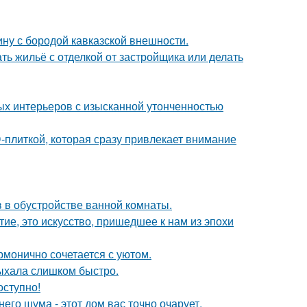
ину с бородой кавказской внешности.
ть жильё с отделкой от застройщика или делать
ых интерьеров с изысканной утонченностью
-плиткой, которая сразу привлекает внимание
 в обустройстве ванной комнаты.
ие, это искусство, пришедшее к нам из эпохи
рмонично сочетается с уютом.
сыхала слишком быстро.
оступно!
его шума - этот дом вас точно очарует.