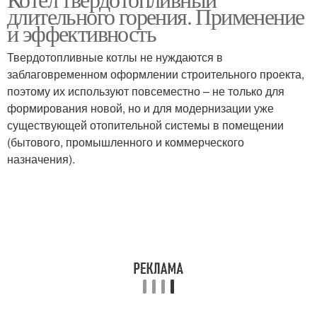
Универсальные котлы
длительного горения. Применение
котле
и эффективность
Твердотопливные котлы не нуждаются в
заблаговременном оформлении строительного проекта,
Газовые котлы
Котлы с открытой и
поэтому их используют повсеместно – не только для
формирования новой, но и для модернизации уже
существующей отопительной системы в помещении
(бытового, промышленного и коммерческого
Энергозависимые
Пиролизный котёл
назначения).
котлы
Энергонезависимые
Котлы по цене
котлы
Электрический котёл
Самодельные котлы