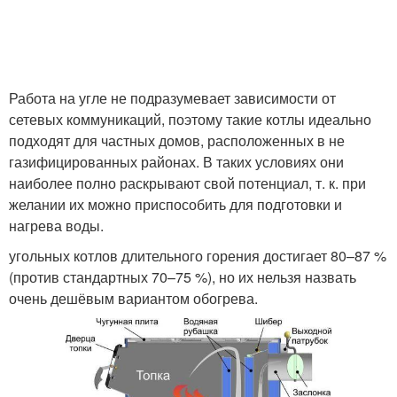
Твердотопливный
Шахтный котёл
котёл
Работа на угле не подразумевает зависимости от
сетевых коммуникаций, поэтому такие котлы идеально
подходят для частных домов, расположенных в не
газифицированных районах. В таких условиях они
Котлы с водяным
Дизельные котлы
наиболее полно раскрывают свой потенциал, т. к. при
контуром
желании их можно приспособить для подготовки и
нагрева воды.
угольных котлов длительного горения достигает 80–87 %
(против стандартных 70–75 %), но их нельзя назвать
очень дешёвым вариантом обогрева.