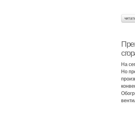
читат
Пре
сго
На се
Но пр
произ
конве
Обогр
венти