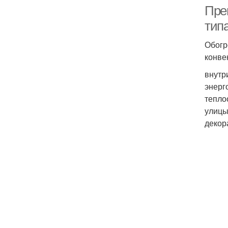
Пре
тип
Обогр
конве
внутр
энерг
тепло
улицы
декор