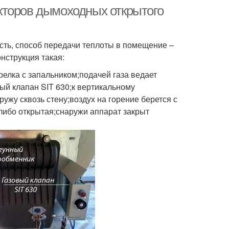
кторов дымоходных открытого
сть, способ передачи теплоты в помещение –
нструкция такая:
релка с запальником;подачей газа ведает
ый клапан SIT 630;к вертикальному
жу сквозь стену;воздух на горение берется с
либо открытая;снаружи аппарат закрыт