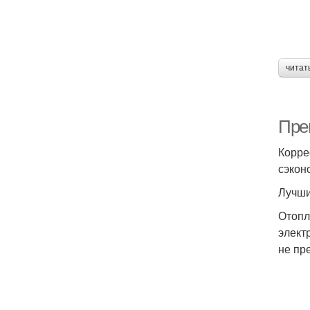
читат
Пре
Корре
сэкон
Лучши
Отопл
элект
не пр