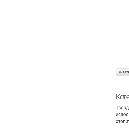
читат
Кот
Тверд
испол
отопи