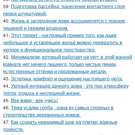
39.
Подготовка бассейна: нанесение контактного слоя
перед штукатуркой.
40.
Жизнь в загородном доме ассоциируется с покоем,
тишиной и свежим воздухом.
41.
Этот проект - наглядный пример того, как даже
небольшое и устаревшее жильё можно превратить в
уютное и функциональное пространство.
42.
Минимализм, который работает на уют: в этой ванной
комнате нет ничего лишнего, только чистые линии,
естественные оттенки и продуманные детали.
43.
Эстетика, комфорт и ощущение настоящего уюта.
44.
Уютный интерьер дачного дома - это про атмосферу
тепла, отдыха и неспешной жизни.
45.
Век живи - век учись!
46.
Тема усадки сруба - одна из самых спорных в
строительстве деревянных домов.
47.
Как создать невидимый шов на плитке: важные
тонкости.