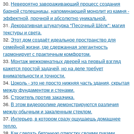
30.
Невероятно завораживающий процесс создания
барной столешницы, напоминающей монолит из камня -
эффектной, прочной и абсолютно уникальной.
31.
Декоративная штукатурка "Песочный Шёлк": магия
текстуры и света.
32.
Этот дом создаёт идеальное пространство для
семейной жизни, где сдержанная элегантность
гармонирует с практичным комфортом.
33.
Монтаж межкомнатных дверей на первый взгляд
кажется простой задачей, но на деле требует
внимательности и точности.
34.
Цоколь - это не просто нижняя часть здания, скрытая
между фундаментом и стенами.
35.
Строитель против заказчика.
36.
В этом видеоролике демонстрируются различия
между обычным и закаленным стеклом.
37.
Интерьер, в котором сразу ощущаешь домашнее
тепло.
38.
Как сделать бетонную отмостку своими руками.