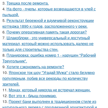
3.
Трешка после ремонта.
4.
На фото - пчелы, которые возвращаются в улей с
пыльцой.
5.
Результат бережной и вдумчивой реконструкции
коттеджа 1890-х годов, расположенного у реки.
6.
Почему оперативная память такая дорогая?
7.
Шлакоблоки - это универсальный и доступный
материал, который можно использовать далеко не
только для строительства стен.
8.
Планировка: ошибка номер 1 - нарушен "Рабочий
Треугольник".
9.
Хотите сэкономить на ремонте?
10.
Японское ток шоу "Угaдaй Мужa" стaло безумно
популярным, побив все рекорды по количеству
зрителей.
11.
Монах, который никогда не встречал женщин.
12.
Вот это я - бдыщ понимаю.
13.
Проект бани выполнен в традиционном стиле из
натурального дерева с продуманной архитектурой и