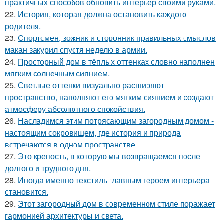
практичных способов обновить интерьер своими руками.
22.
История, которая должна остановить каждого
родителя.
23.
Спортсмен, зожник и сторонник правильных смыслов
макан закурил спустя неделю в армии.
24.
Просторный дом в тёплых оттенках словно наполнен
мягким солнечным сиянием.
25.
Светлые оттенки визуально расширяют
пространство, наполняют его мягким сиянием и создают
атмосферу абсолютного спокойствия.
26.
Насладимся этим потрясающим загородным домом -
настоящим сокровищем, где история и природа
встречаются в одном пространстве.
27.
Это крепость, в которую мы возвращаемся после
долгого и трудного дня.
28.
Иногда именно текстиль главным героем интерьера
становится.
29.
Этот загородный дом в современном стиле поражает
гармонией архитектуры и света.