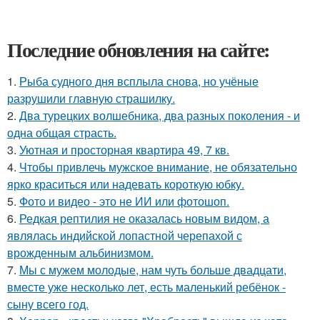
Последние обновления на сайте:
1.
Рыба судного дня всплыла снова, но учёные
разрушили главную страшилку.
2.
Два турецких волшебника, два разных поколения - и
одна общая страсть.
3.
Уютная и просторная квартира 49, 7 кв.
4.
Чтобы привлечь мужское внимание, не обязательно
ярко краситься или надевать короткую юбку.
5.
Фото и видео - это не ИИ или фотошоп.
6.
Редкая рептилия не оказалась новым видом, а
являлась индийской лопастной черепахой с
врожденным альбинизмом.
7.
Мы с мужем молодые, нам чуть больше двадцати,
вместе уже несколько лет, есть маленький ребёнок -
сыну всего год.