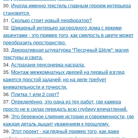
30.
Иногда именно текстиль главным героем интерьера
становится.
31.
Сколько стоит новый перфоратор?
32.
Шикарный интерьер загородного дома с яркими
акцентами - это пример того, как смелость в цвете может
преобразить пространство.
33.
Декоративная штукатурка "Песочный Шёлк": магия
текстуры и света.
34.
Астрахани пенсонерка насрала.
35.
Монтаж межкомнатных дверей на первый взгляд
кажется простой задачей, но на деле требует
внимательности и точности.
36.
Плитка 1 или 2 сорт?
37.
Определённо, это одна из тех работ, где камера
просто не в силах передать всю глубину впечатлений.
38.
Это бережное слияние истории и современности, где
каждая деталь дышит уважением к прошлому.
39.
Этот проект - наглядный пример того, как даже