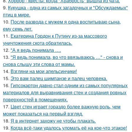
8.
Хоррор - квесты: когда "Храбрость" вышла из чата.
9.
Кукушка - одна из самых загадочных и "Обсуждаемых"
птиц в мире.
10.
После развода с мужем я одна воспитываю сына,
ему семь лет.
11.
Екатерина Гордон к Путину из-за массового
уничтожения скота обратилась.
12.
"А я ведь понимала ….
13.
"Я ведь понимала, во что ввязываюсь …" - снова и
снова слышу эти слова от мамы.
14.
Взгляни на мои апельсинчики!
15.
Это вам палец шимпанзе и палец человека.
16.
Гипсокартон давно стал одним из самых популярных
материалов для выравнивания стен и создания ровных
поверхностей в помещениях.
17.
Цвет стен играет гораздо более важную роль, чем
может показаться на первый взгляд.
18.
Я в интернет захожу не чтобы плакать.
19.
Когда всё-таки удалось уломать её на кое-что этакое!