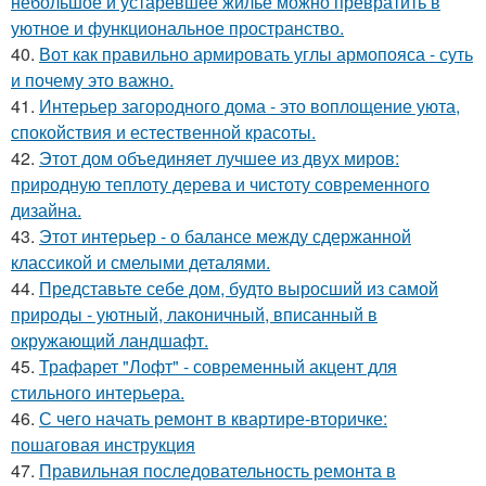
небольшое и устаревшее жильё можно превратить в
уютное и функциональное пространство.
40.
Вот как правильно армировать углы армопояса - суть
и почему это важно.
41.
Интерьер загородного дома - это воплощение уюта,
спокойствия и естественной красоты.
42.
Этот дом объединяет лучшее из двух миров:
природную теплоту дерева и чистоту современного
дизайна.
43.
Этот интерьер - о балансе между сдержанной
классикой и смелыми деталями.
44.
Представьте себе дом, будто выросший из самой
природы - уютный, лаконичный, вписанный в
окружающий ландшафт.
45.
Трафарет "Лофт" - современный акцент для
стильного интерьера.
46.
С чего начать ремонт в квартире-вторичке:
пошаговая инструкция
47.
Правильная последовательность ремонта в