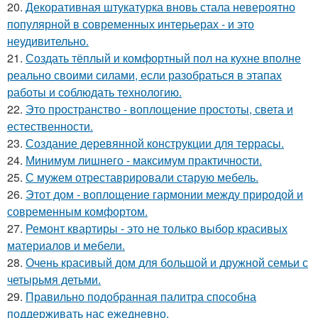
20.
Декоративная штукатурка вновь стала невероятно
популярной в современных интерьерах - и это
неудивительно.
21.
Создать тёплый и комфортный пол на кухне вполне
реально своими силами, если разобраться в этапах
работы и соблюдать технологию.
22.
Это пространство - воплощение простоты, света и
естественности.
23.
Создание деревянной конструкции для террасы.
24.
Минимум лишнего - максимум практичности.
25.
С мужем отреставрировали старую мебель.
26.
Этот дом - воплощение гармонии между природой и
современным комфортом.
27.
Ремонт квартиры - это не только выбор красивых
материалов и мебели.
28.
Очень красивый дом для большой и дружной семьи с
четырьмя детьми.
29.
Правильно подобранная палитра способна
поддерживать нас ежедневно.